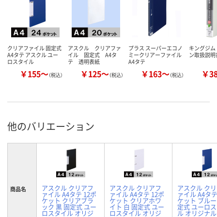
クリアファイル 固定式
アスクル クリアファ
プラス スーパーエコノ
キングジム
A4タテ アスクル ユー
イル 固定式 A4タ
ミークリアーファイル
ン取扱説明
ロスタイル
テ 透明表紙
A4タテ
￥155～
￥125～
￥163～
￥3
（税込）
（税込）
（税込）
他のバリエーション
アスクル クリアフ
アスクル クリアフ
アスクル ク
商品名
ァイル A4タテ 12ポ
ァイル A4タテ 12ポ
ァイル A4タテ
ケット クリアブラ
ケット クリアホワ
ケット ブルー
ック 黒 固定式 ユー
イト 白 固定式 ユー
定式 ユーロ
ロスタイル オリジ
ロスタイル オリジ
ル オリジナル