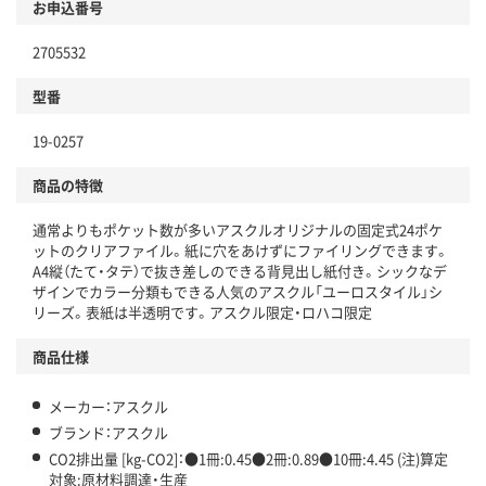
お申込番号
本体
省資源・省エネ・節水
2705532
分別・リサイクルしやすい設計
型番
独自の回収スキームがある
19-0257
仕組
アスクルで資源循環している
商品の特徴
温室効果ガスなどの削減
通常よりもポケット数が多いアスクルオリジナルの固定式24ポケ
この商品の環境配慮ポイントです。下記商品詳細「
ットのクリアファイル。紙に穴をあけずにファイリングできます。
アスクル商品環境スコア詳細／加点項目
」で確認できます。
A4縦（たて・タテ）で抜き差しのできる背見出し紙付き。シックなデ
ザインでカラー分類もできる人気のアスクル「ユーロスタイル」シ
リーズ。表紙は半透明です。アスクル限定・ロハコ限定
商品仕様
メーカー：アスクル
ブランド：アスクル
CO2排出量 [kg-CO2]：●1冊:0.45●2冊:0.89●10冊:4.45 (注)算定
対象:原材料調達・生産