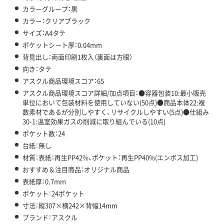
カラーグループ：黒
カラー：クリアブラック
サイズ：A4タテ
ポケットシート厚：0.04mm
背見出し：両面印刷1枚入（裏面は方眼）
向き：タテ
アスクル商品環境スコア：65
アスクル商品環境スコア詳細/加点項目：●容器包装10:最小販売
単位において包装材料を使用していない(50点)●商品本体22:複
数素材であるが分別しやすく、リサイクルしやすい(5点)●仕組み
30-1:温室効果ガスの削減に取り組んでいる(10点)
ポケット数：24
台紙：無し
材質：表紙：再生PP42%、ポケット：再生PP40%(エンボス加工)
おすすめ＆注目商品：オリジナル商品
表紙厚：0.7mm
ポケット：24ポケット
寸法：縦307×横242×背幅14mm
ブランド：アスクル