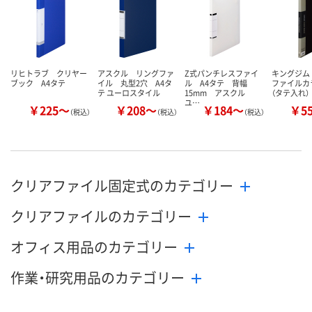
カゴへ
カゴへ
カ
リヒトラブ クリヤー
アスクル リングファ
Z式パンチレスファイ
キングジム
ブック A4タテ
イル 丸型2穴 A4タ
ル A4タテ 背幅
ファイルカ
テ ユーロスタイル
15mm アスクル
（タテ入れ）
ユ…
￥225～
￥208～
￥184～
￥5
（税込）
（税込）
（税込）
クリアファイル固定式のカテゴリー
クリアファイルのカテゴリー
オフィス用品のカテゴリー
作業・研究用品のカテゴリー