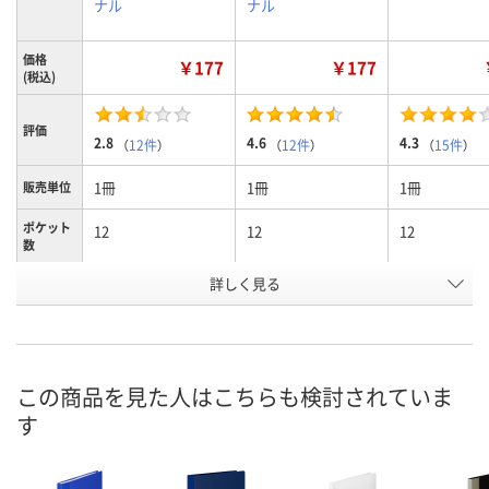
ナル
ナル
価格
￥177
￥177
(税込)
評価
2.8
4.6
4.3
（
12件
）
（
12件
）
（
15件
）
1冊
1冊
1冊
販売単位
ポケット
12
12
12
数
詳しく見る
クリアブラック
クリアホワイト
ブルー
カラー
お申込番
2705381
2705452
2783083
号
あり
あり
あり
在庫
この商品を見た人はこちらも検討されていま
す
8月10日（月）
8月10日（月）
8月10日（月）
お届け日
数量
数量
数量