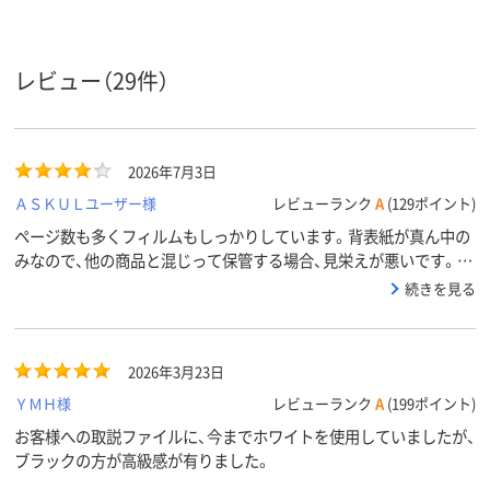
A4タテ
A4タテ
A4タテ
サイズ
タテ
タテ
タテ
向き
レビュー（29件）
台紙の有
無し
有り
無し
無
アスクル
2026年7月3日
商品環境
65
スコア
ＡＳＫＵＬユーザー様
レビューランク
A
(129ポイント)
ページ数も多くフィルムもしっかりしています。背表紙が真ん中の
みなので、他の商品と混じって保管する場合、見栄えが悪いです。で
もお値段が安いので、買い替えの場合はこちらにしています。
続きを見る
2026年3月23日
ＹＭＨ様
レビューランク
A
(199ポイント)
お客様への取説ファイルに、今までホワイトを使用していましたが、
ブラックの方が高級感が有りました。