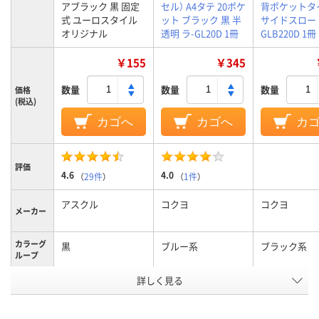
アブラック 黒 固定
セル） A4タテ 20ポケ
背ポケットタ
式 ユーロスタイル
ット ブラック 黒 半
サイドスロー
オリジナル
透明 ラ-GL20D 1冊
GLB220D 1冊
￥155
￥345
数量
数量
数量
価格
(税込)
カゴへ
カゴへ
カ
評価
4.6
4.0
（
29件
）
（
1件
）
アスクル
コクヨ
コクヨ
メーカー
カラーグ
黒
ブルー系
ブラック系
ループ
詳しく見る
24
20ポケット、15ポケ
20枚（40ポケ
ポケット
ット、20ポケット、
数
15ポケット