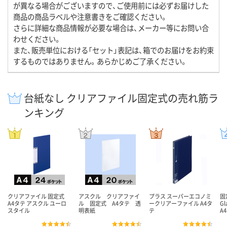
が異なる場合がございますので、ご使用前には必ずお届けした
商品の商品ラベルや注意書きをご確認ください。
さらに詳細な商品情報が必要な場合は、メーカー等にお問い合
わせください。
また、販売単位における「セット」表記は、箱でのお届けをお約束
するものではありません。あらかじめご了承ください。
台紙なし クリアファイル固定式の売れ筋ラ
ンキング
クリアファイル 固定式
アスクル クリアファイ
プラス スーパーエコノミ
固
A4タテ アスクル ユーロ
ル 固定式 A4タテ 透
ークリアーファイル A4タ
G
スタイル
明表紙
テ
A