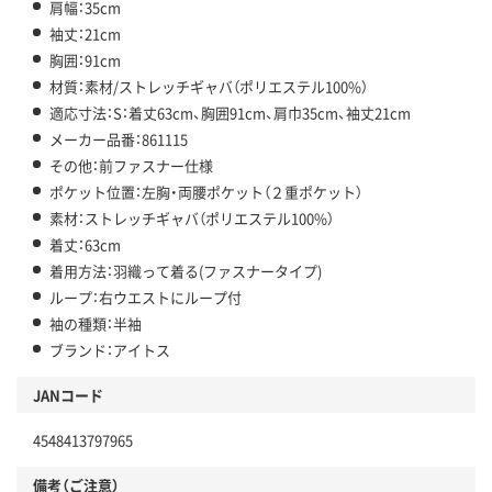
肩幅：35cm
袖丈：21cm
胸囲：91cm
材質：素材/ストレッチギャバ（ポリエステル100%）
適応寸法：S：着丈63cm、胸囲91cm、肩巾35cm、袖丈21cm
メーカー品番：861115
その他：前ファスナー仕様
ポケット位置：左胸・両腰ポケット（２重ポケット）
素材：ストレッチギャバ（ポリエステル100%）
着丈：63cm
着用方法：羽織って着る(ファスナータイプ)
ループ：右ウエストにループ付
袖の種類：半袖
ブランド：アイトス
JANコード
4548413797965
備考（ご注意）