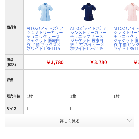
商品名
AITOZ（アイトス） ア
AITOZ（アイトス） ア
AITOZ（アイト
シンメトリーカラー
シンメトリーカラー
シンメトリー
チュニック ナース
チュニック ナース
チュニック 
ジャケット 医療白
ジャケット 医療白
ジャケット 
衣 半袖 サックス×
衣 半袖 ネイビー×
衣 半袖 ピン
ホワイト L 861115
ホワイト L 861115
ワイト L 8611
価格
￥3,780
￥3,780
￥3
(税込)
評価
1枚
1枚
1枚
販売単位
L
L
L
サイズ
詳しく見る
サックス
ダークネイビー
ピンク
カラー
お申込番
2787411
2787510
2787538
号