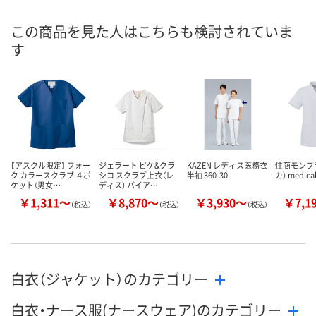
あり
8点
あり
在庫
この商品を見た人はこちらも検討されていま
す
8月8日（土）
8月8日（土）
8月8日（土）
お届け日
数量
数量
数量
カゴへ
カゴへ
カ
【アスクル限定】 フォー
ジェラート ピケ&クラ
KAZEN レディス医務衣
住商モンブラ
ク カラースクラブ ４ポ
シコ スクラブ上衣（レ
半袖 360-30
カ） medical
ケット（男女…
ディス） バイア…
￥1,311～
￥8,870～
￥3,930～
￥7,1
（税込）
（税込）
（税込）
白衣（ジャケット）のカテゴリー
白衣・ナース服(ナースウェア)のカテゴリー