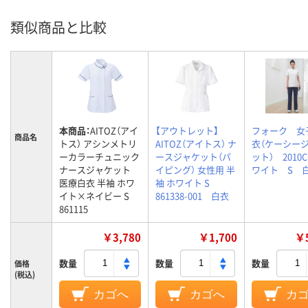
類似商品と比較
本商品：
AITOZ（アイ
【アウトレット】
フォーク 女
商品名
トス） アシンメトリ
AITOZ（アイトス） ナ
衣（ケーシー
ーカラーチュニック
ースジャケット（パ
ット） 2010
ナースジャケット
イピング） 女性用 半
ワイト S 
医療白衣 半袖 ホワ
袖 ホワイト S
イト×ネイビー S
861338-001 白衣
861115
￥3,780
￥1,700
￥5
数量
数量
数量
価格
(税込)
カゴへ
カゴへ
カ