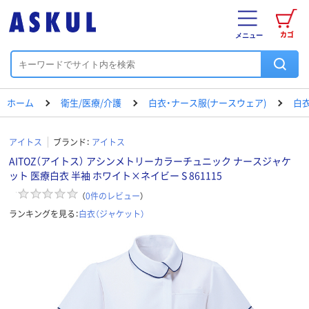
カゴ
メニュー
ホーム
衛生/医療/介護
白衣・ナース服(ナースウェア)
白衣
アイトス
ブランド：
アイトス
AITOZ（アイトス） アシンメトリーカラーチュニック ナースジャケ
ット 医療白衣 半袖 ホワイト×ネイビー S 861115
（
0
件のレビュー
）
ランキングを見る：
白衣（ジャケット）