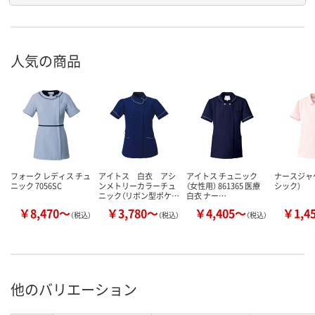
人気の商品
フォーク レディス チュ
アイトス 白衣 アシ
アイトス チュニック
ナースジャ
ニック 7056SC
ンメトリーカラーチュ
（女性用） 861365 医療
シック）
ニック（リボン型ポケ…
白衣 ナー…
￥8,470～
￥3,780～
￥4,405～
￥1,4
（税込）
（税込）
（税込）
他のバリエーション