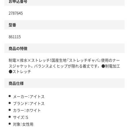
お申込番号
2787645
型番
861115
商品の特徴
制電×撥水×ストレッチ！国産生地『ストレッチギャバ』使用のナー
スジャケット。バランスよくヒップが隠れる着丈です。 ●制電加工
●ストレッチ
商品仕様
メーカー：アイトス
ブランド：アイトス
カラー：ホワイト
サイズ：S
対象：女性用