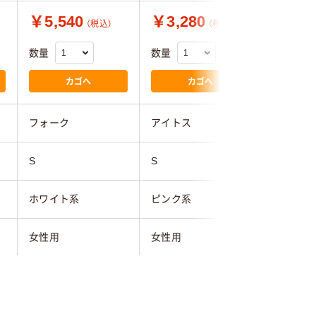
￥5,540
￥3,280
￥9,7
（税込）
（税込）
数量
数量
数量
カゴへ
カゴへ
フォーク
アイトス
ナガイレ
S
S
S
ホワイト系
ピンク系
ピンク系
女性用
女性用
女性用
ポリエス
ポ
クレアシオン（ポリエ
ストレッチギャバ（ポ
ュプラ1
ステル85%・綿15%）
リエステル100%）
り）