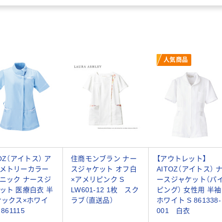
人気商品
TOZ（アイトス） ア
住商モンブラン ナー
【アウトレット】
メトリーカラー
スジャケット オフ白
AITOZ（アイトス） 
ニック ナースジ
×アメリピンク S
ースジャケット（パ
ット 医療白衣 半
LW601-12 1枚 スク
ピング） 女性用 半袖
サックス×ホワイ
ラブ（直送品）
ホワイト S 861338-
 861115
001 白衣