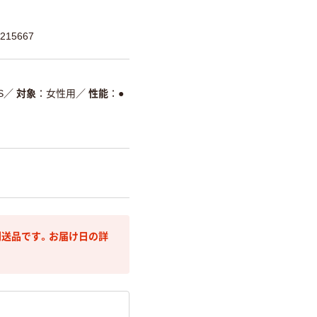
215667
S
／
対象
女性用
／
性能
●
送品です。お届け日の詳