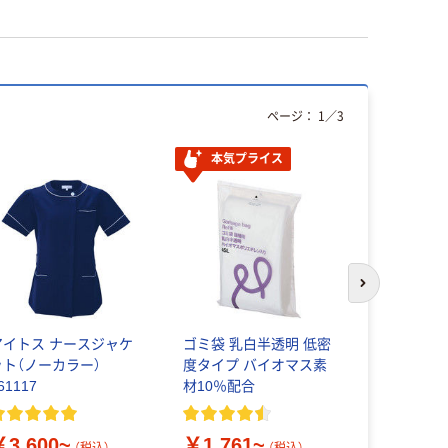
ページ：
1
／
3
本気プライス
次のスライド
アイトス ナースジャケ
ゴミ袋 乳白半透明 低密
アイトス 
ット（ノーカラー）
度タイプ バイオマス素
ンメトリー
61117
材10％配合
ピース（リ
ト）
￥2,250
￥3,600~
￥1,761~