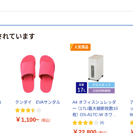
されています
人気商品
カ
テンダイ EVAサンダル
A4 オフィスシュレッダ
ー （17L/最大細断枚数10
枚） OS-A17C-W ホワイ
8
￥1,100~
ト アイリスオーヤマ
（税込）
(
4
)
￥22,800