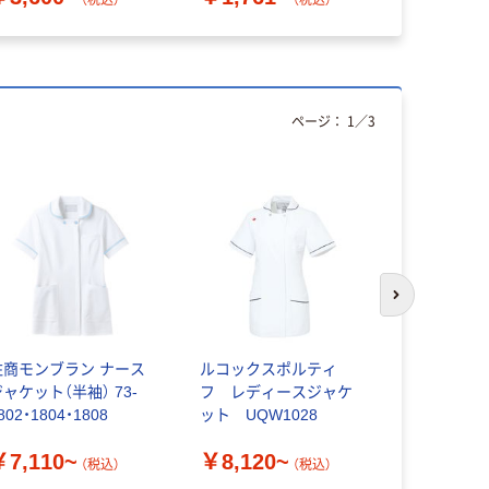
（税込）
（税込）
ページ：
1
／
3
わけあり特
次のスライド
住商モンブラン ナース
ルコックスポルティ
【在庫一掃セ
ャケット（半袖） 73-
フ レディースジャケ
で】【再検品
802・1804・1808
ット UQW1028
レディス医
ー） 半袖 
￥7,110~
￥8,120~
￥905
AKL360-
（税込）
（税込）
（
あり品）