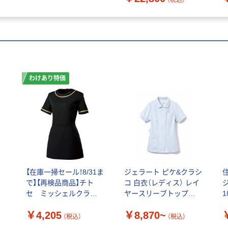
（税込）
わけあり特価
【在庫一掃セール！8/31ま
ジェラート ピケ&クラシ
で】【再検品商品】チト
コ 白衣（レディス） レイ
ジ
セ ミッシェルクラン
ヤースリーブトップス
1
チュニック 女性用 ブラ
613
￥4,205
￥8,870~
ック L MK-0022 1枚（わ
（税込）
（税込）
けあり品）