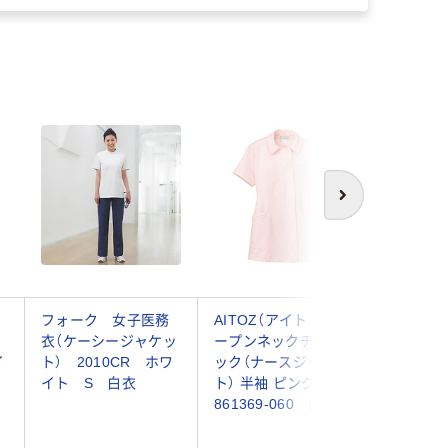
新着
次へ
フォーク 女子医務
AITOZ（アイトス） オ
ナガイレ
ナ
衣（ケーシージャケッ
ープンネックチュニ
ニック 
イ
ト） 2010CR ホワ
ック（ナースジャケッ
ンク S LX
イト S 白衣
ト） 半袖 ピンク S
（直送品）
861369-060 白衣