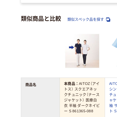
類似商品と比較
類似スペック品を探す
本商品：
AITOZ（アイ
AI
商品名
トス） スクエアネッ
シン
クチュニック（ナース
チュ
ジャケット） 医療白
ャケ
衣 半袖 ダークネイビ
袖 
ー S 861365-088
ト S