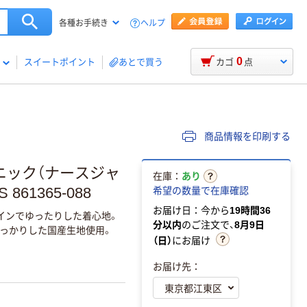
ヘルプ
各種お手続き
0
スイートポイント
あとで買う
カゴ
点
商品情報を印刷する
ュニック（ナースジャ
在庫：
あり
61365-088
希望の数量で在庫確認
お届け日：今から
19時間36
インでゆったりした着心地。
分以内
のご注文で、
8月9日
っかりした国産生地使用。
（日）
にお届け
お届け先：