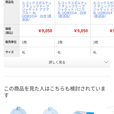
商品名
ルコックスポルティ
ルコックスポルティ
ルコックスポ
フ チェックテープ
フ チェックテープ
フ チェック
ジャケット アクア
ジャケット バニラ
ジャケット 
ブルー 4L
4L UQW1014 白衣
4L UQW101
UQW1014 白衣（直
（直送品）
（直送品）
送品）
価格
￥9,050
￥9,050
￥9
(税込)
1枚
1枚
1枚
販売単位
4L
4L
4L
サイズ
詳しく見る
アクアブルー
バニラ
ピンク
カラー
お申込番
2800175
2800255
2800095
号
直送品
直送品
直送品
在庫
この商品を見た人はこちらも検討されていま
す
8月25日（火）まで
8月25日（火）まで
8月25日（火）
お届け日
数量
数量
数量