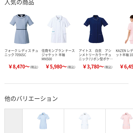
人気の商品
フォーク レディス チュ
住商モンブラン ナース
アイトス 白衣 アシ
KAZEN 
ニック 7056SC
ジャケット 半袖
ンメトリーカラーチュ
ット半袖 10
MN500
ニック（リボン型ポケ…
￥8,470～
￥5,980～
￥3,780～
￥6,4
（税込）
（税込）
（税込）
他のバリエーション