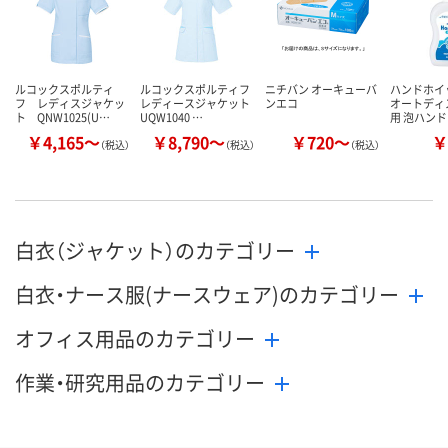
カゴへ
カゴへ
カ
ルコックスポルティ
ルコックスポルティフ
ニチバン オーキューバ
ハンドホイッ
フ レディスジャケッ
レディースジャケット
ンエコ
オートディ
ト QNW1025(U…
UQW1040 …
用 泡ハン
￥4,165～
￥8,790～
￥720～
￥
（税込）
（税込）
（税込）
白衣（ジャケット）のカテゴリー
白衣・ナース服(ナースウェア)のカテゴリー
オフィス用品のカテゴリー
作業・研究用品のカテゴリー