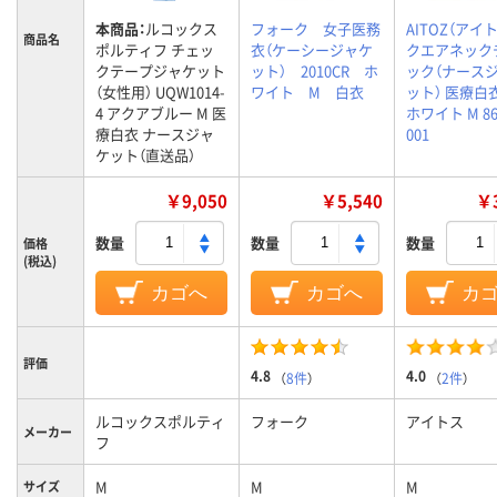
本商品：
ルコックス
フォーク 女子医務
AITOZ（アイト
商品名
ポルティフ チェッ
衣（ケーシージャケ
クエアネック
クテープジャケット
ット） 2010CR ホ
ック（ナース
（女性用） UQW1014-
ワイト M 白衣
ット） 医療白
4 アクアブルー M 医
ホワイト M 86
療白衣 ナースジャ
001
ケット（直送品）
￥9,050
￥5,540
￥3
数量
数量
数量
価格
(税込)
カゴへ
カゴへ
カ
評価
4.8
4.0
（
8件
）
（
2件
）
ルコックスポルティ
フォーク
アイトス
メーカー
フ
M
M
M
サイズ