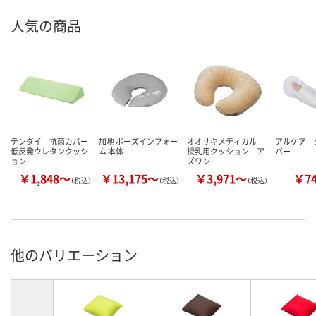
人気の商品
テンダイ 抗菌カバー
加地 ポーズインフォー
オオサキメディカル
アルケア 
低反発ウレタンクッシ
ム 本体
授乳用クッション ア
バー
ョン
ズワン
￥1,848～
￥13,175～
￥3,971～
￥7
（税込）
（税込）
（税込）
他のバリエーション