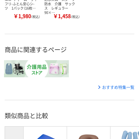
フリ-ふとん安心シ-
防水 介護 サック
ツ 1パック（16枚…
ス レギュラー
90×…
￥1,980
￥1,458
（税込）
（税込）
商品に関連するページ
おすすめ特集一覧
類似商品と比較