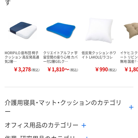
す
数量
数量
数量
カゴへ
カゴへ
カ
MORIPiLO 座布団 椅子
クリエイトアルファ 宇
低反発クッション ホワ
イケヒコ ク
クッション 高反発高通
宙空間の座り心地 カバ
イト LAKOLE/ラコレ
ート リビン
気2層…
ー付2層GELク…
無地 国産『
￥3,278
￥1,810～
￥990
￥1,8
（税込）
（税込）
（税込）
介護用寝具・マット・クッションのカテゴリ
ー
オフィス用品のカテゴリー