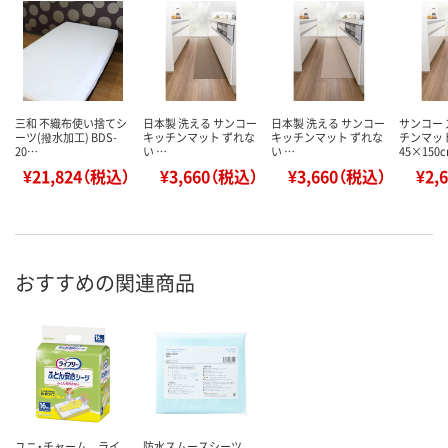
三和 不織布使い捨てシ
日本製 洗える サンコー
日本製 洗える サンコー
サンコー 
ーツ(撥水加工) BDS-
キッチンマット ずれな
キッチンマット ずれな
チンマッ
20…
い …
い …
45×150
¥21,824（税込）
¥3,660（税込）
¥3,660（税込）
¥2,
おすすめの関連商品
ユニ・チャーム ライ
防水スムースシーツ