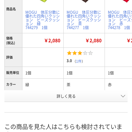
商品名
MOGU 体圧分散に
MOGU 体圧分散に
MOGU 体圧
優れた四角いクッシ
優れた四角いクッシ
優れた四角い
ョン ビーズクッシ
ョン ビーズクッシ
ョン ビーズ
ョン 緑
ョン 茶
ョン 赤
744279 1個
744277 1個
744278 1個
価格
￥2,080
￥2,080
￥2
(税込)
評価
3.0
（
1件
）
1個
1個
1個
販売単位
緑
茶
赤
カラー
お申込番
詳しく見る
2821907
2821836
2821872
号
あり
あり
3点
在庫
8月8日（土）
8月8日（土）
8月8日（土）
お届け日
この商品を見た人はこちらも検討されていま