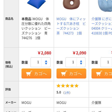
本商品：
MOGU 体
MOGU 体にフィッ
介援隊 にぎ
商品名
圧分散に優れた四角
トする穴あき枕 ビ
ーズクッション
いクッション ビー
ーズクッション
04004 クリー
ズクッション 青
茶 744273 1個
410830 1個 P
744276 1個
￥2,080
￥2,090
数量
数量
数量
価格
(税込)
カゴへ
カゴへ
カ
評価
5.0
（
1件
）
MOGU
MOGU
介援隊
メーカー