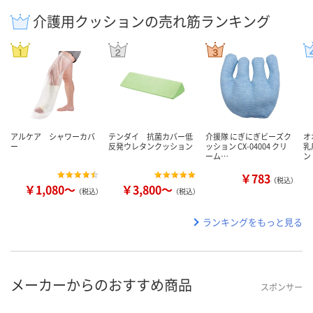
介護用クッションの売れ筋ランキング
アルケア シャワーカバ
テンダイ 抗菌カバー低
介援隊 にぎにぎビーズク
オ
ー
反発ウレタンクッション
ッション CX-04004 クリ
乳
ーム…
ン
￥783
（税込）
￥1,080～
￥3,800～
（税込）
（税込）
ランキングをもっと見る
メーカーからのおすすめ商品
スポンサー