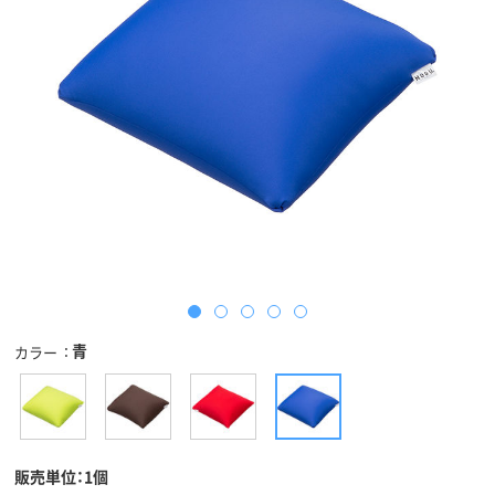
青
カラー
販売単位：1個