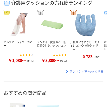
介護用クッションの売れ筋ランキング
アルケア シャワーカバ
テンダイ 抗菌カバー低
介援隊 にぎにぎビーズク
オ
ー
反発ウレタンクッション
ッション CX-04004 クリ
乳
ーム…
ン
￥783
（税込）
￥1,080～
￥3,800～
（税込）
（税込）
ランキングをもっと見る
おすすめの関連商品