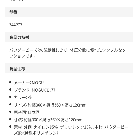
型番
744277
商品の特徴
パウダービーズRの流動性により、体圧分散に優れたシンプルなク
ッションです。
商品仕様
メーカー：MOGU
ブランド：MOGU（モグ）
カラー：茶
サイズ：約幅360×奥行360×高さ120mm
原産国：日本国
寸法：約幅360×奥行360×高さ120mm
素材：外側：ナイロン85％、ポリウレタン15％、中材：パウダービー
ズ(R)（発泡ポリスチレン）