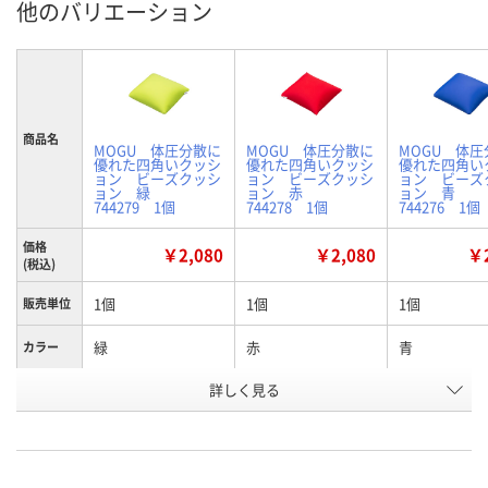
他のバリエーション
商品名
MOGU 体圧分散に
MOGU 体圧分散に
MOGU 体圧
優れた四角いクッシ
優れた四角いクッシ
優れた四角い
ョン ビーズクッシ
ョン ビーズクッシ
ョン ビーズ
ョン 緑
ョン 赤
ョン 青
744279 1個
744278 1個
744276 1個
価格
￥2,080
￥2,080
￥2
(税込)
1個
1個
1個
販売単位
緑
赤
青
カラー
お申込番
詳しく見る
2821907
2821872
2821827
号
あり
4点
1点
在庫
8月8日（土）
8月8日（土）
8月8日（土）
お届け日