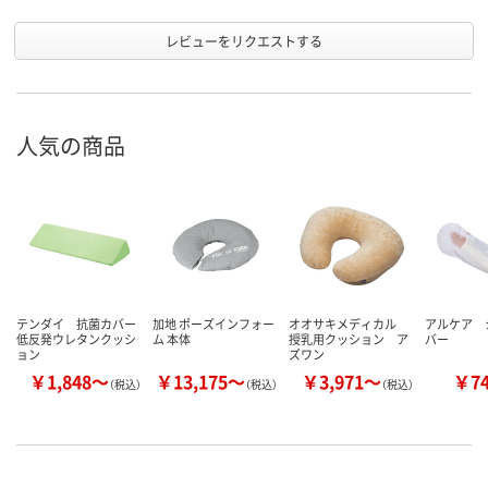
レビューをリクエストする
人気の商品
テンダイ 抗菌カバー
加地 ポーズインフォー
オオサキメディカル
アルケア 
低反発ウレタンクッシ
ム 本体
授乳用クッション ア
バー
ョン
ズワン
￥1,848～
￥13,175～
￥3,971～
￥7
（税込）
（税込）
（税込）