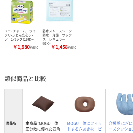
ユニ・チャーム ライ
防水スムースシーツ
フリ-ふとん安心シ-
防水 介護 サック
ツ 1パック（16枚…
ス レギュラー
90×…
￥1,980
￥1,458
（税込）
（税込）
類似商品と比較
本商品：
MOGU 体
MOGU 体にフィッ
介援隊 にぎ
商品名
圧分散に優れた四角
トする穴あき枕 ビ
ーズクッション