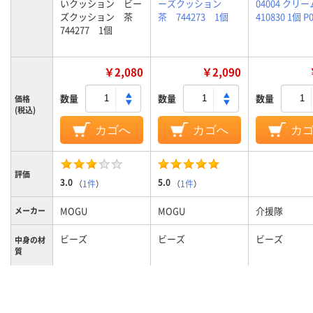
いクッション ビー
ーズクッション
04004 クリー
ズクッション 茶
茶 744273 1個
410830 1個 P
744277 1個
￥2,080
￥2,090
数量
数量
数量
価格
(税込)
カゴへ
カゴへ
カ
評価
3.0
5.0
（
1件
）
（
1件
）
MOGU
MOGU
介援隊
メーカー
ビーズ
ビーズ
ビーズ
中身の材
質
カラーグ
ブラウン系
ブラウン系
ループ