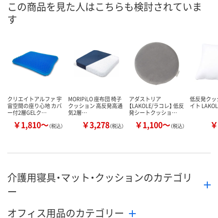
この商品を見た人はこちらも検討されていま
す
数量
数量
数量
カゴへ
カゴへ
カ
クリエイトアルファ 宇
MORIPiLO 座布団 椅子
アダストリア
低反発クッ
宙空間の座り心地 カバ
クッション 高反発高通
【LAKOLE/ラコレ】 低反
イト LAKO
ー付2層GELク…
気2層…
発シートクッショ…
￥1,810～
￥3,278
￥1,100～
￥
（税込）
（税込）
（税込）
介護用寝具・マット・クッションのカテゴリ
ー
オフィス用品のカテゴリー