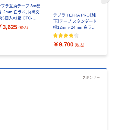
次のスライド
テプラ互換テープ 8m巻
テプラ TE
幅12mm 白ラベル(黒文
プ スタンダ
テプラ TEPRA PRO【純
)5個入×1箱 CTC-
幅12mm 
正】テープ スタンダード
SS12K-5P 1箱 カラー
文字） 1個
￥3,625
幅12mm・24mm 白ラベ
（税込）
クリエーション
ーション
ル(黒文字) SS12K24K-
￥805
（
10P 10個 オフィス通販
￥9,700
限定パック
（税込）
スポンサー