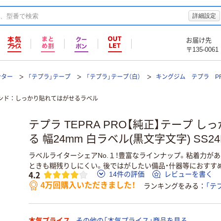
詳細設定
お届け先
〒135-0061
ンター
「テプラ」テープ
「テプラ」テープ（白）
キングジム テプラ P
ンド
しっかり貼れてはがせるラベル
テプラ TEPRA PRO【純正】テープ 
る 幅24mm 白ラベル(黒文字文字) SS24K
ラベルライターシェアNo.１！豊富なラインナップ。粘着力が
ときも糊残りしにくい。後ではがしたい備品・什器等におすす
4.2
14件の評価
レビューを書く
4万回購入いただきました！
ランキングをみる
「テ
本気プライス
その他の「本気プライス」商品を見る