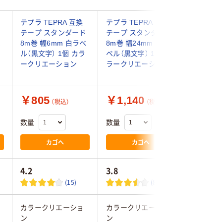
テプラ TEPRA 互換
テプラ TEPRA 互換
テプラ T
ド
テープ スタンダード
テープ スタンダード
PRO【純
ベ
8m巻 幅6mm 白ラベ
8m巻 幅24mm 白ラ
グネット
ル（黒文字） 1個 カラ
ベル（黒文字） 1個 カ
18mm 
ークリエーション
ラークリエーション
字) SJ18
ングジム
￥805
￥1,140
￥1,8
（税込）
（税込）
数量
数量
数量
カゴへ
カゴへ
4.2
3.8
3.6
(15)
(8)
カラークリエーショ
カラークリエーショ
キングジ
ン
ン