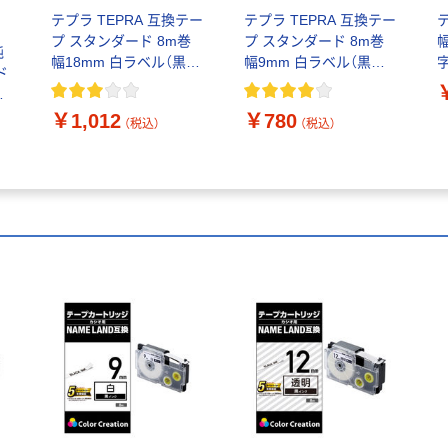
テプラ TEPRA 互換テー
テプラ TEPRA 互換テー
プ スタンダード 8m巻
プ スタンダード 8m巻
純
幅18mm 白ラベル（黒文
幅9mm 白ラベル（黒文
字
ド
字） 1個 カラークリエー
字） 1個 カラークリエー
K
ベ
ション
ション
-
￥1,012
￥780
（税込）
（税込）
販