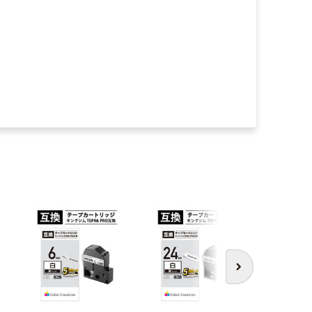
本気
次へ