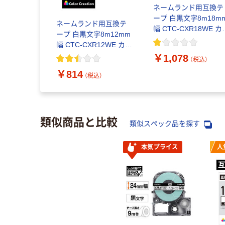
ネームランド用互換テ
ープ 白黒文字8m18m
ネームランド用互換テ
幅 CTC-CXR18WE カ
ープ 白黒文字8m12mm
ークリエーション 1個
幅 CTC-CXR12WE カラ
ークリエーション 1個
￥1,078
（税込）
￥814
（税込）
類似商品と比較
類似スペック品を探す
本気プライス
人