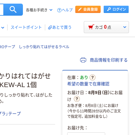
ヘルプ
各種お手続き
0
スイートポイント
あとで買う
カゴ
点
ROテープ しっかり貼れてはがせるラベル
商品情報を印刷する
しっかりはれてはがせ
在庫：
あり
EW-AL 1個
希望の数量で在庫確認
お届け日：
8月9日（日）
にお届
ありしっかり貼れて、はがした
け
め。
お急ぎ便：8月8日（土）にお届け
（今から11時間28分以内のご注文
プラ」テープ
で指定可。追加料金なし）
お届け先：