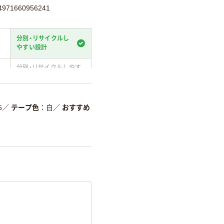
71660956241
分別・リサイクルし
やすい設計
分別・リサイクルしやす
い設計
温室効果ガスなどの
削減
5
／
テープ色
白
／
おすすめ
詳細「
アスクル商品環境スコ