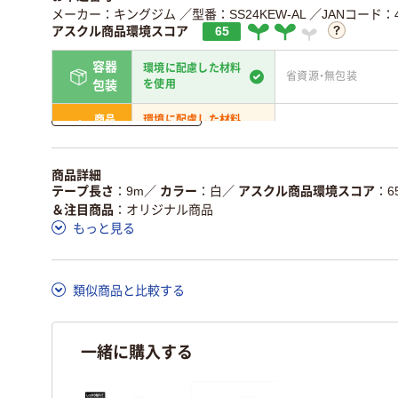
メーカー：キングジム
／型番：SS24KEW-AL
／JANコード：49
アスクル商品環境スコア
65
容器
環境に配慮した材料
省資源・無包装
を使用
包装
詳しく見る
商品
環境に配慮した材料
省資源・省エネ・節水
本体
を使用
独自の回収スキーム
アスクルで資源循環し
商品詳細
仕組
がある
ている
テープ長さ
9m
／
カラー
白
／
アスクル商品環境スコア
6
＆注目商品
オリジナル商品
この商品の環境配慮ポイントです。詳しくはページ下部の商品
もっと見る
ア詳細／加点項目
」で確認できます。
類似商品と比較する
一緒に購入する