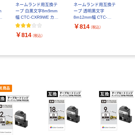
ネームランド用互換テ
ネームランド用互換テ
m
ープ 白黒文字8m9mm
ープ 透明黒文字
ラ
幅 CTC-CXR9WE カラ
8m12mm幅 CTC-
ークリエーション 1個
CXR12X カラークリエ
￥814
（税込）
ーション 1個
￥814
（税込）
気商品