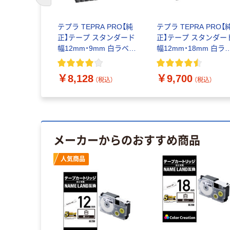
前のスライドへ
A PRO【純
テプラ TEPRA PRO【純
テプラ TEPRA PRO【
スタンダード
正】テープ スタンダード
正】テープ スタンダー
4mm 白ラベ
幅12mm・9mm 白ラベル
幅12mm・18mm 白ラ
12K24K-
(黒文字) SS12K9K-10P
ル(黒文字) SS12K18K
 オフィス通販
10個 オフィス通販限定
10P 10個 オフィス通
￥8,128
￥9,700
パック
限定パック
（税込）
（税込）
（税込）
メーカーからのおすすめ商品
人気商品