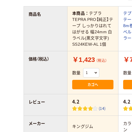
本商品：
テプラ
テプ
商品名
TEPRA PRO【純正】テ
テー
ープ しっかりはれて
8m
はがせる 幅24mm 白
ベル
ラベル(黒文字文字)
ラー
SS24KEW-AL 1個
￥1,423
￥7
価格（税込）
（税込）
数量
数量
カゴへ
4.2
4.2
レビュー
(14)
メーカー
カラ
キングジム
ン