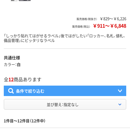
￥829～￥6,226
販売価格（税抜き）
￥911
～
￥6,848
販売価格（税込）
「しっかり貼れてはがせるラベル」後ではがしたい「ロッカー、名札、値札、
備品管理」にピッタリなラベル
共通仕様
カラー
白
全
12
商品あります
条件で絞り込む
並び替え：指定なし
1件目～12件目（12件中）