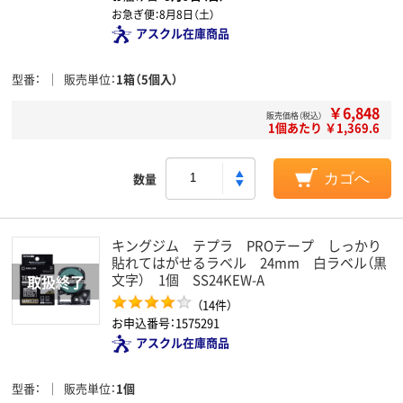
お急ぎ便：
8月8日（土）
アスクル在庫商品
型番
販売単位
1箱（5個入）
￥6,848
販売価格（税込）
1個あたり ￥1,369.6
数量
カゴへ
キングジム テプラ PROテープ しっかり
貼れてはがせるラベル 24mm 白ラベル（黒
文字） 1個 SS24KEW-A
（14件）
お申込番号：1575291
アスクル在庫商品
型番
販売単位
1個