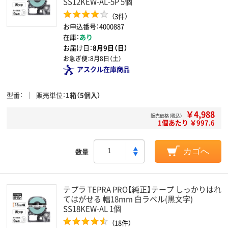
SS12KEW-AL-5P 5個
（3件）
お申込番号：4000887
在庫：
あり
お届け日：
8月9日（日）
お急ぎ便：
8月8日（土）
アスクル在庫商品
型番
販売単位
1箱（5個入）
￥4,988
販売価格（税込）
1個あたり ￥997.6
数量
カゴへ
テプラ TEPRA PRO【純正】テープ しっかりはれ
てはがせる 幅18mm 白ラベル(黒文字)
SS18KEW-AL 1個
（18件）