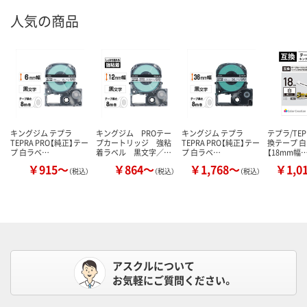
人気の商品
キングジム テプラ
キングジム PROテー
キングジム テプラ
テプラ/TEP
TEPRA PRO【純正】テー
プカートリッジ 強粘
TEPRA PRO【純正】テー
換テープ 
プ 白ラベ…
着ラベル 黒文字／…
プ 白ラベ…
【18mm幅
￥915～
￥864～
￥1,768～
￥1,0
（税込）
（税込）
（税込）
アスクルについて
お気軽にご質問ください。