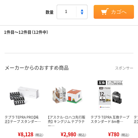
数量
カゴへ
1件目～12件目（12件中）
メーカーからのおすすめ商品
スポンサー
テプラ TEPRA PRO【純
【アスクル・ロハコ先行販
テプラ TEPRA 互換テープ
テ
正】テープ スタンダー…
売】 キングジム テプラテ
スタンダード 8m巻…
正
ー…
¥8,128
¥2,980
¥780
（税込）
（税込）
（税込）