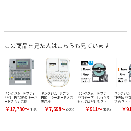
この商品を見た人はこちらも見ています
キングジム 「テプラ」
キングジム 「テプラ」
キングジム テプラ
キングジム
PRO PC接続＆キーボ
PRO キーボード入力
PROテープ しっかり
TEPRA P
ード入力対応機
専用機
貼れてはがせるラベ…
プ 白ラベ…
￥17,780～
￥7,698～
￥911～
￥9
（税込）
（税込）
（税込）