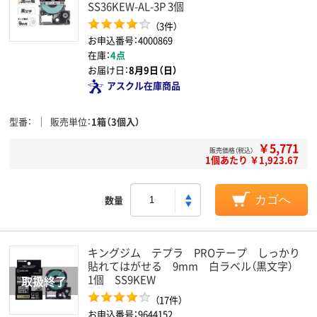
SS36KEW-AL-3P 3個
（3件）
お申込番号：4000869
在庫：
4点
お届け日：
8月9日（日）
アスクル在庫商品
型番
販売単位
1箱（3個入）
￥5,771
販売価格（税込）
1個あたり ￥1,923.67
数量
カゴへ
キングジム テプラ PROテープ しっかり
貼れてはがせる 9mm 白ラベル（黒文字）
1個 SS9KEW
（17件）
お申込番号：9644152