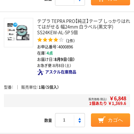
テプラ TEPRA PRO【純正】テープ しっかりはれ
てはがせる 幅24mm 白ラベル(黒文字)
SS24KEW-AL-5P 5個
（1件）
お申込番号：4000896
在庫：
4点
お届け日：
8月9日（日）
お急ぎ便：
8月8日（土）
アスクル在庫商品
型番
販売単位
1箱（5個入）
￥6,848
販売価格（税込）
1個あたり ￥1,369.6
数量
カゴへ