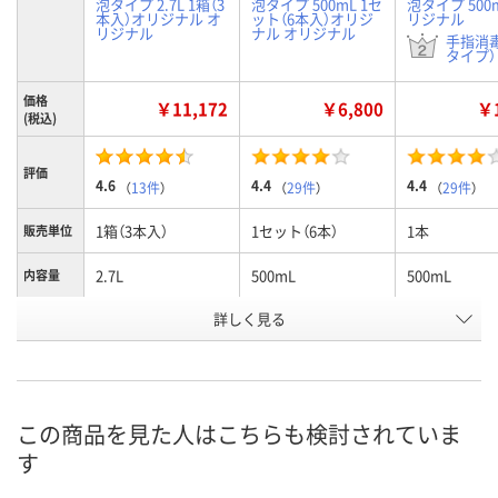
泡タイプ 2.7L 1箱（3
泡タイプ 500mL 1セ
泡タイプ 500
本入）オリジナル オ
ット（6本入）オリジ
リジナル
リジナル
ナル オリジナル
手指消
タイプ） 
価格
￥11,172
￥6,800
￥1
(税込)
評価
4.6
4.4
4.4
（
13件
）
（
29件
）
（
29件
）
1箱（3本入）
1セット（6本）
1本
販売単位
2.7L
500mL
500mL
内容量
お申込番
詳しく見る
2930367
2930358
2835690
号
入荷待ち
6点
あり
在庫
ご注文後、お届けに
この商品を見た人はこちらも検討されていま
ついてご連絡いたし
8月10日（月）
8月10日（月）
お届け日
す
ます