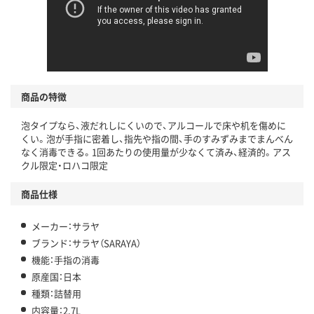
商品の特徴
泡タイプなら、液だれしにくいので、アルコールで床や机を傷めに
くい。泡が手指に密着し、指先や指の間、手のすみずみまでまんべん
なく消毒できる。1回あたりの使用量が少なくて済み、経済的。アス
クル限定・ロハコ限定
商品仕様
メーカー：サラヤ
ブランド：サラヤ（SARAYA）
機能：手指の消毒
原産国：日本
種類：詰替用
内容量：2.7L