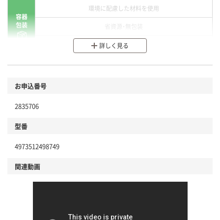
環境に配慮した材料を使用
容器
包装
省資源・無包装
分別・リサイクルしやすい設計
詳しく見る
環境に配慮した材料を使用
商品
お申込番号
本体
省資源・省エネ・節水
2835706
分別・リサイクルしやすい設計
型番
独自の回収スキームがある
仕組
4973512498749
アスクルで資源循環している
関連動画
温室効果ガスなどの削減
この商品の環境配慮ポイントです。下記商品詳細「
アスクル商品環境スコア詳細／加点項目
」で確認できます。