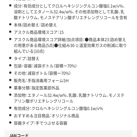
成分：有効成分としてクロルヘキシジングルコン酸塩0.1w/v%、
溶剤としてエタノール32.4w/w%、その他添加物として乳酸、乳
酸ナトリウム、モノステアリン酸ポリエチレングリコールを含有
本体/詰め替え：詰め替え
アスクル商品環境スコア：15
アスクル商品環境スコア詳細/加点項目：●商品本体23:詰め替え
の用意がある商品(5点)●仕組み30-1:温室効果ガスの削減に取り
組んでいる(10点)
タイプ：詰替え
包装・容器：減容ボトル（容積ー70%）
その他：減容ボトル（容積ー70%）
販売名：手指消毒用フォームSH
薬事分類：指定医薬部外品
添加物：エタノール32.4w/w%、乳酸、乳酸ナトリウム、モノステ
アリン酸ポリエチレングリコール
有効成分：クロルヘキシジングルコン酸塩0.1w/v%
おすすめ＆注目商品：オリジナル商品
容器タイプ：手でつぶせる容器
JANコード