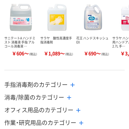
数量
数量
数量
カゴへ
カゴへ
カ
サニテートA ハンドミ
サラヤ 酸性高濃度手
花王 ハンドスキッシュ
サラヤ ハン
スト 消毒液 手指 アル
指消毒剤
EX
用ハンドア
コール消毒液 …
2.7L 手…
￥606～
￥1,089～
￥690～
￥3,
（税込）
（税込）
（税込）
手指消毒剤のカテゴリー
消毒/除菌のカテゴリー
オフィス用品のカテゴリー
作業・研究用品のカテゴリー