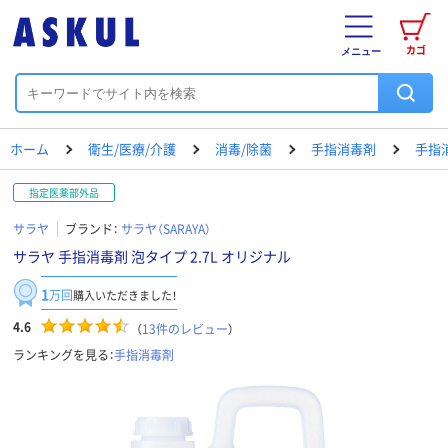
カゴ
メニュー
ホーム
衛生/医療/介護
消毒/除菌
手指消毒剤
手指
指定医薬部外品
サラヤ
ブランド：
サラヤ（SARAYA）
サラヤ 手指消毒剤 泡タイプ 2.7L オリジナル
1
万回
購入いただきました！
4.6
（
13
件のレビュー
）
ランキングを見る：
手指消毒剤