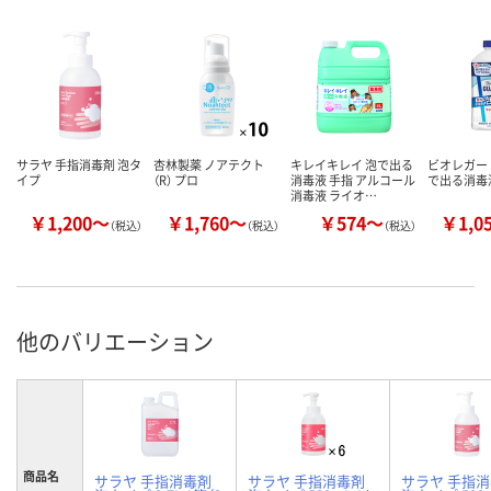
サラヤ 手指消毒剤 泡タ
杏林製薬 ノアテクト
キレイキレイ 泡で出る
ビオレガー
イプ
（R） プロ
消毒液 手指 アルコール
で出る消毒
消毒液 ライオ…
￥1,200～
￥1,760～
￥574～
￥1,0
（税込）
（税込）
（税込）
他のバリエーション
商品名
サラヤ 手指消毒剤
サラヤ 手指消毒剤
サラヤ 手指