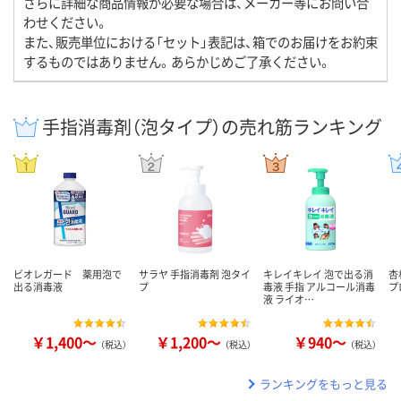
さらに詳細な商品情報が必要な場合は、メーカー等にお問い合
わせください。
また、販売単位における「セット」表記は、箱でのお届けをお約束
するものではありません。あらかじめご了承ください。
手指消毒剤（泡タイプ）の売れ筋ランキング
ビオレガード 薬用泡で
サラヤ 手指消毒剤 泡タイ
キレイキレイ 泡で出る消
杏
出る消毒液
プ
毒液 手指 アルコール消毒
プ
液 ライオ…
￥1,400～
￥1,200～
￥940～
（税込）
（税込）
（税込）
ランキングをもっと見る