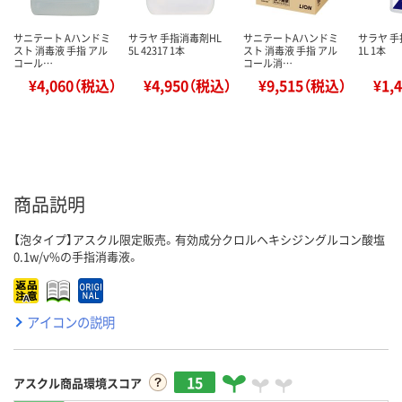
サニテート Aハンドミ
サラヤ 手指消毒剤HL
サニテートAハンドミ
サラヤ 手
スト 消毒液 手指 アル
5L 42317 1本
スト 消毒液 手指 アル
1L 1本
コール…
コール消…
¥4,060（税込）
¥4,950（税込）
¥9,515（税込）
¥1,
商品説明
【泡タイプ】アスクル限定販売。有効成分クロルヘキシジングルコン酸塩
0.1w/v%の手指消毒液。
アイコンの説明
15
アスクル商品環境スコア