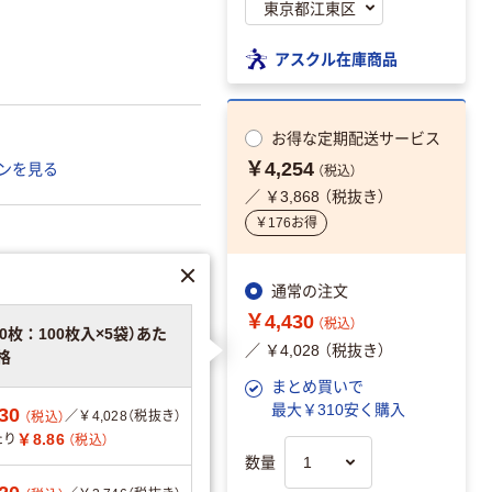
アスクル在庫商品
お得な
定期配送サービス
￥4,254
ンを見る
（税込）
／ ￥3,868 （税抜き）
￥176お得
可
通常の注文
￥4,430
（税込）
00枚：100枚入×5袋）あた
／ ￥4,028 （税抜き）
格
28943
まとめ買いで
最大￥310安く購入
30
／￥4,028（税抜き）
（税込）
￥8.86
たり
（税込）
分別・リサイクルし
数量
やすい設計