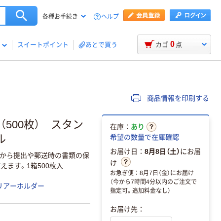
ヘルプ
各種お手続き
0
スイートポイント
あとで買う
カゴ
点
商品情報を印刷する
500枚） スタン
在庫：
あり
ル
希望の数量で在庫確認
お届け日：
8月8日（土）
にお届
いから提出や郵送時の書類の保
け
えます。1箱500枚入
お急ぎ便：8月7日（金）にお届け
（今から7時間4分以内のご注文で
リアーホルダー
指定可。追加料金なし）
お届け先：