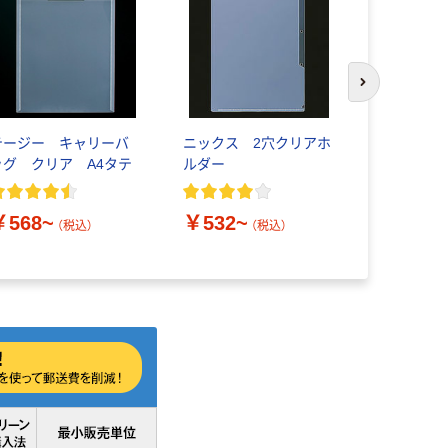
次のスライド
テージー キャリーバ
ニックス 2穴クリアホ
ニックス 
ッグ クリア A4タテ
ルダー
ルダー A4
￥568~
￥532~
￥840~
（税込）
（税込）