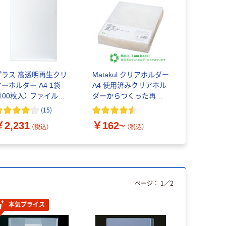
プラス 高透明再生クリ
Matakul クリアホルダー
アーホルダー A4 1袋
A4 使用済みクリアホル
100枚入） ファイル
ダーからつくった再生
9188
材20%配合
(
15
)
￥2,231
￥162~
（税込）
（税込）
ページ：
1
／
2
本気プライス