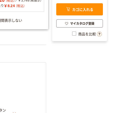
20
／￥3,746（税抜き）
（税込）
分別・リサイクルし
￥8.24
たり
（税込）
カゴに入れる
やすい設計
温室効果ガスなどの
期間表示しない
マイカタログ登録
削減
)系
／
サイズ
A4
／
向き
詳細「
アスクル商品環境スコ
商品を比較
タン