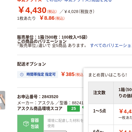
￥4,430
／￥4,028（税抜き）
（税込）
￥8.86
1枚あたり
（税込）
販売単位：1箱（500枚：100枚入×5袋）
この商品のバリエーション
「販売単位」違いで 全5商品 あります。
すべてのバリエーショ
配送オプション
￥385
まとめ買いはこちら！
時間帯指定 指定可
置き場所指定 利用
（税込）
1箱（5
注文数
りの価
お申込番号：2843520
メーカー：アスクル
／型番：88241
／JANコード：45351640
アスクル商品環境スコア
25
1～5点
￥4,4
一枚あ
容器
環境に配慮した材料を
省資源・無包装
使用
包装
6点～