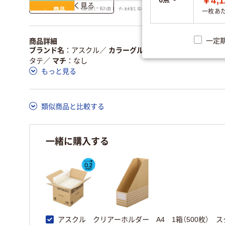
￥4,1
詳しく見る
商品
環境に配慮した材料を
一枚あ
省資源・省エネ・節水
本体
使用
独自の回収スキームが
アスクルで資源循環し
一定
商品詳細
仕組
ある
ている
ブランド名
アスクル
／
カラーグループ
クリア(透明・半透明
タテ
／
マチ
なし
この商品の環境配慮ポイントです。詳しくはページ下部の商品
もっと見る
ア詳細／加点項目
」で確認できます。
類似商品と比較する
一緒に購入する
アスクル クリアーホルダー A4 1箱（500枚） ス