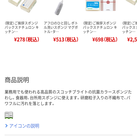
（限定）ご挨拶スポンジ
アフロのひと回し ボト
（限定）ご挨拶スポンジ
（限定）
パックスナチュロン キ
ル洗いスポンジ マグボ
パックスナチュロン キ
パックス
ッチン…
トル・タ…
ッチン…
ッチン…
¥278（税込）
¥513（税込）
¥698（税込）
¥2,
商品説明
業務用でも使われる高品質のスコッチブライトの抗菌カラースポンジた
わし。食器用、台所用スポンジに使えます。研磨粒子入りの不織布で、パ
ワフルに汚れを落とします。
アイコンの説明