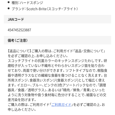
種別：ハードスポンジ
ブランド：Scotch-Brite（スコッチ・ブライト）
JANコード
4547452523887
備考（ご注意）
【返品について】ご購入の際は、ご利用ガイド「返品・交換について」
を必ずご確認の上、お申し込みください。
スコッチブライトの抗菌カラーのキッチンスポンジたわしです。研
磨粒子が入っていない不織布とやわらかいスポンジ面を貼り合わ
せており、両面で使い分けができます。ソフトタイプなので、樹脂食
器や透明グラスなどの繊細な食器を傷つけることなく洗えます。台
所用スポンジ、食器洗いスポンジ(食器スポンジ)として幅広く使え
ます。イエロー、ブルー、ピンクの3色アソートパックなので、「調理
器具／食器／透明グラス」、あるいは「精肉／鮮魚／青果」といった
ように洗う対象物や扱う食材毎に色分けすることで、細菌などの交
差汚染を防げます。
ご購入の際は、ご利用ガイド「
ご利用ガイド
」を必ずご確認の上、お
申し込みください。