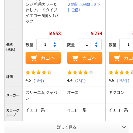
ンジ 抗菌カラーた
２個組 50980 1セッ
わし ハードタイプ
ト（2個）
イエロー 5個入 1パ
ック
￥558
￥274
数量
数量
数量
価格
(税込)
カゴへ
カゴへ
カ
評価
4.5
4.4
4.6
（
18件
）
（
28件
）
（
158件
）
スリーエム ジャパ
オーエ
キクロン
メーカー
ン
イエロー系
イエロー系
イエロー系
カラーグ
ループ
詳しく見る
キッチン・台所
キッチン・台
使用場所