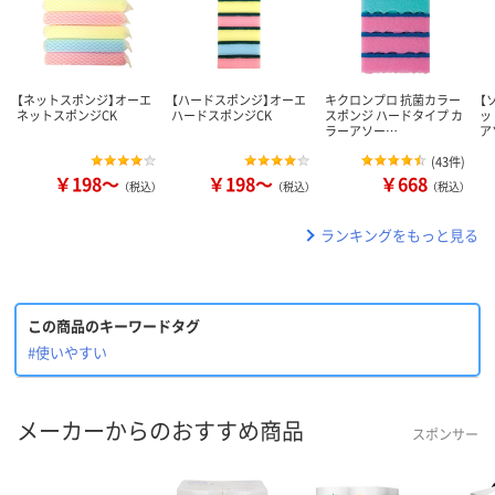
【ネットスポンジ】オーエ
【ハードスポンジ】オーエ
キクロンプロ 抗菌カラー
【
ネットスポンジCK
ハードスポンジCK
スポンジ ハードタイプ カ
ッ
ラーアソー…
ア
(
43件
)
￥198～
￥198～
￥668
（税込）
（税込）
（税込）
ランキングをもっと見る
この商品のキーワードタグ
#使いやすい
メーカーからのおすすめ商品
スポンサー