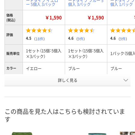
ードタイプ イエロ
ードタイプ ブルー 5
ードタイプ ブ
ー 5個入 3パック
個入 3パック
個入 1パック
価格
￥1,590
￥1,590
(税込)
評価
4.5
4.6
4.6
（
18件
）
（
9件
）
（
9件
）
1セット（15個：5個入
1セット（15個：5個入
1パック（5個入
販売単位
×3パック）
×3パック）
イエロー
ブルー
ブルー
カラー
お申込番
詳しく見る
2910678
2909882
2873968
号
あり
あり
あり
在庫
8月8日（土）
8月8日（土）
8月8日（土）
お届け日
この商品を見た人はこちらも検討されていま
す
数量
数量
数量