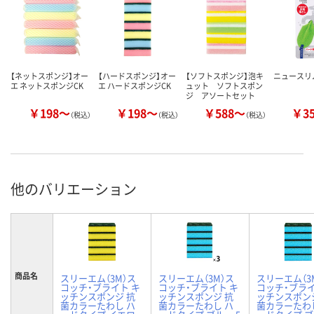
【ネットスポンジ】オー
【ハードスポンジ】オー
【ソフトスポンジ】泡キ
ニュースリ
エ ネットスポンジCK
エ ハードスポンジCK
ュット ソフトスポン
ジ アソートセット
￥198～
￥198～
￥588～
￥3
（税込）
（税込）
（税込）
他のバリエーション
商品名
スリーエム（3M）ス
スリーエム（3M）ス
スリーエム（3
コッチ・ブライト キ
コッチ・ブライト キ
コッチ・ブライ
ッチンスポンジ 抗
ッチンスポンジ 抗
ッチンスポン
菌カラーたわし ハ
菌カラーたわし ハ
菌カラーたわ