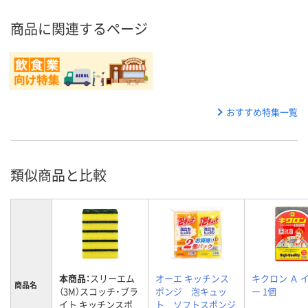
商品に関連するページ
おすすめ特集一覧
類似商品と比較
本商品：
スリーエム
オーエ キッチンス
キクロン Ａ 
商品名
（3M）スコッチ・ブラ
ポンジ 泡キュッ
ー 1個
イト キッチンスポ
ト ソフトスポンジ