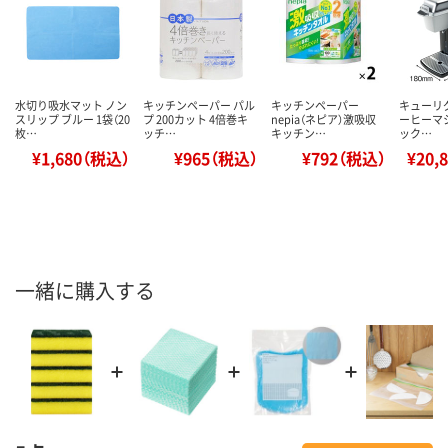
水切り吸水マット ノン
キッチンペーパー パル
キッチンペーパー
キューリグ 
スリップ ブルー 1袋（20
プ 200カット 4倍巻キ
nepia（ネピア）激吸収
ーヒーマ
枚…
ッチ…
キッチン…
ック…
¥1,680（税込）
¥965（税込）
¥792（税込）
¥20,
一緒に購入する