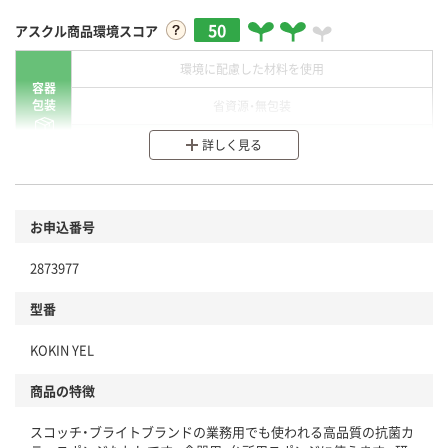
50
アスクル商品環境スコア
環境に配慮した材料を使用
容器
包装
省資源・無包装
分別・リサイクルしやすい設計
詳しく見る
環境に配慮した材料を使用
商品
お申込番号
本体
省資源・省エネ・節水
2873977
分別・リサイクルしやすい設計
型番
独自の回収スキームがある
仕組
KOKIN YEL
アスクルで資源循環している
商品の特徴
温室効果ガスなどの削減
スコッチ・ブライトブランドの業務用でも使われる高品質の抗菌カ
この商品の環境配慮ポイントです。下記商品詳細「