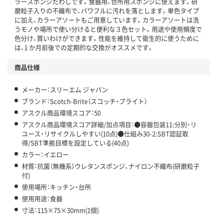
ラースポンジたわしです。食器用、台所用スポンジに使えます。研
アスクル商品環境スコア詳細／加点項目
」で確認できます。
磨粒子入りの不織布で、パワフルに汚れを落とします。単色タイプ
に加え、カラーアソートもご用意しています。カラーアソートは洗
うモノや場所で使い分けると便利な３色セット。用途や使用頻度で
色分け、買いわけができます。性能を維持して衛生的に使うために
は、1 か月前後での定期的な交換がオススメです。
商品仕様
メーカー：スリーエム ジャパン
ブランド：Scotch-Brite（スコッチ・ブライト）
アスクル商品環境スコア：50
アスクル商品環境スコア詳細/加点項目：●容器包装11:分別・リ
ユース・リサイクルしやすい(10点)●仕組み30-2:SBT認証取
得/SBT準拠目標を設定している(40点)
カラー：イエロー
材質：抗菌（無機系）ウレタンスポンジ、ナイロン不織布(研磨粒子
付)
使用場所：キッチン・台所
使用用途：食器
寸法：115×75×30mm(1個)