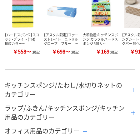
カゴへ
カゴへ
カ
【ハードスポンジ】スコ
【アスクル限定】ファー
大和物産 キッチンスポ
【アスクル限
ッチ・ブライト (TM)
ストレイト ニトリル
ンジ カラフルハードス
ングシート
抗菌カラー…
グローブ ブルー …
ポンジ 5個入 …
クパー 旭
￥558～
￥698～
￥169
￥9
（税込）
（税込）
（税込）
キッチンスポンジ/たわし/水切りネットの
カテゴリー
ラップ/ふきん/キッチンスポンジ/キッチン
用品のカテゴリー
オフィス用品のカテゴリー