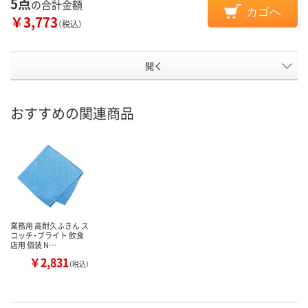
5点
の合計金額
カゴへ
￥3,773
（税込）
開く
おすすめの関連商品
業務用 高耐久ふきん ス
コッチ・ブライト 飲食
店用 個装 N…
￥2,831
（税込）