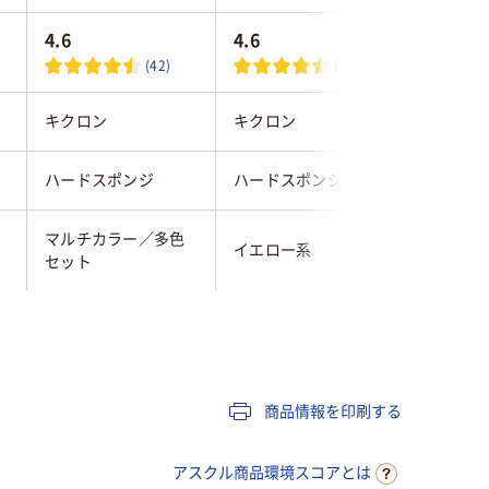
4.6
4.6
(42)
(158)
キクロン
キクロン
キクロン
ハードスポンジ
ハードスポンジ
ハードス
マルチカラー／多色
イエロー系
ピンク系
セット
キッチン・台所
キッチン・台所
キッチン
商品情報を印刷する
アスクル商品環境スコアとは