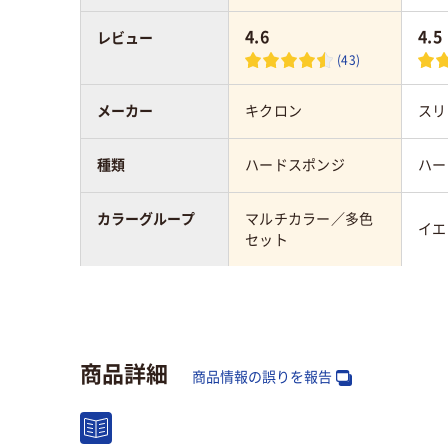
4.6
4.5
レビュー
(43)
メーカー
キクロン
スリ
種類
ハードスポンジ
ハー
カラーグループ
マルチカラー／多色
イエ
セット
使用場所
キッチン・台所
キッ
アスクル商品環境
50
商品詳細
スコア
商品情報の誤りを報告