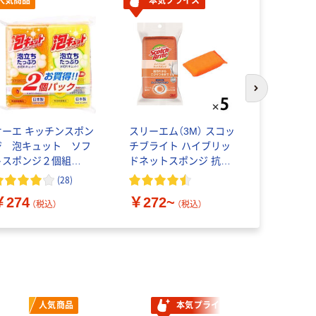
人気商品
本気プライス
オリジ
次のスライド
オーエ キッチンスポン
スリーエム（3M） スコッ
（限定）キ
ジ 泡キュット ソフ
チブライト ハイブリッ
ジ 泡キュ
トスポンジ２個組
ドネットスポンジ 抗菌
ポンジ キ
0980 1セット（2個）
キッチン 食器洗い グラ
泡立ちたっ
(
28
)
ス
レンジ 1個
￥274
￥272~
￥137
ジナル
（税込）
（税込）
（
人気商品
本気プライス