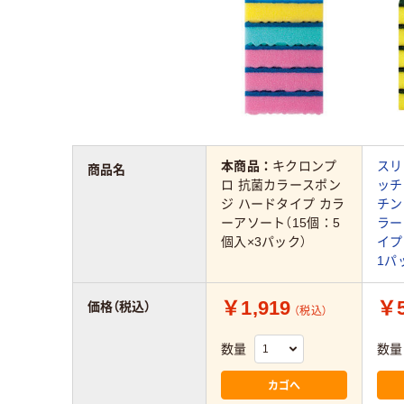
本商品：
キクロンプ
スリ
商品名
ロ 抗菌カラースポン
ッチ
ジ ハードタイプ カラ
チン
ーアソート（15個：5
ラー
個入×3パック）
イプ
1パ
￥1,919
￥5
価格（税込）
（税込）
数量
数量
カゴへ