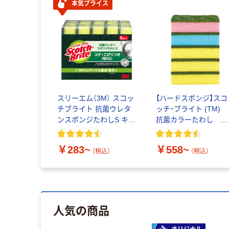
本気プライス
スリーエム（3M） スコッ
【ハードスポンジ】スコ
チブライト 抗菌ウレタ
ッチ・ブライト (TM
ンスポンジたわしS キッ
抗菌カラーたわし ハ
チン 食器洗い
ードタイプ スリーエ
ム ジャパン(3M)
￥283~
￥558~
（税込）
（税込）
人気の商品