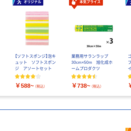
オリジナル
本気プライス
【ソフトスポンジ】泡キ
業務用サランラップ
)
ュット ソフトスポン
30cm×50m 旭化成ホ
ジ アソートセット
ームプロダクツ
￥588~
￥738~
（税込）
（税込）