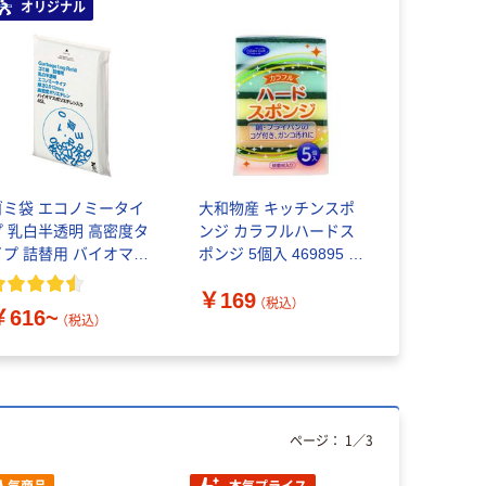
オリジナル
ゴミ袋 エコノミータイ
大和物産 キッチンスポ
プ 乳白半透明 高密度タ
ンジ カラフルハードス
イプ 詰替用 バイオマス
ポンジ 5個入 469895 1
素材10％配合
個（直送品）
￥169
（税込）
￥616~
（税込）
ページ：
1
／
3