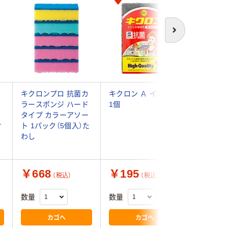
次へ
ハ
キクロンプロ 抗菌カ
キクロン Ａ イエロー
キッチン
ラースポンジ ハード
1個
クロンA 
タイプ カラーアソー
ロー 抗菌
オ
ト 1パック（5個入）た
ック（4
わし
￥668
￥195
￥768
（税込）
（税込）
数量
数量
数量
カゴへ
カゴへ