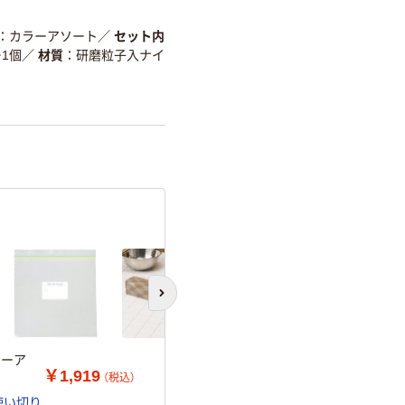
カラーアソート
／
セット内
1個
／
材質
研磨粒子入ナイ
次のスライドへ
ラーア
￥1,919
（税込）
 使い切り