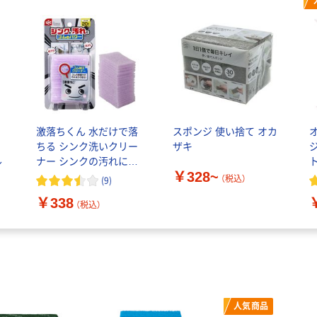
激落ちくん 水だけで落
スポンジ 使い捨て オカ
ン
ちる シンク洗いクリー
ザキ
ル
ナー シンクの汚れにゴ
￥328~
ムのパワー 水アカ・ヌメ
5
（税込）
(
9
)
リ用 20枚入 1個 レック
￥338
（税込）
人気商品