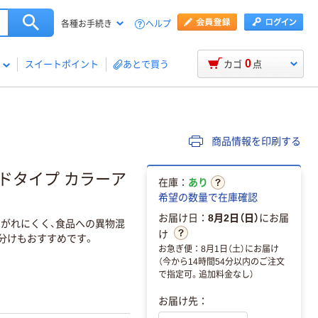
ヘルプ
各種お手続き
0
スイートポイント
あとで買う
カゴ
点
商品情報を印刷する
ドタイプ カラーア
在庫：
あり
希望の数量で在庫確認
お届け日：
8月2日（日）
にお届
はがれにくく、食品への異物混
け
分けもおすすめです。
お急ぎ便：8月1日（土）にお届け
（今から14時間54分以内のご注文
で指定可。追加料金なし）
お届け先：