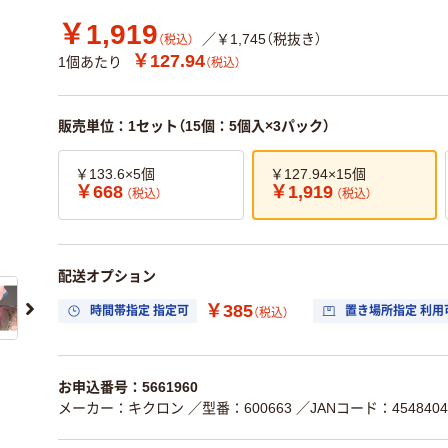
￥1,919
／￥1,745（税抜き）
（税込）
￥127.94
1個あたり
（税込）
販売単位：1セット（15個：5個入×3パック）
￥133.6×5個
￥127.94×15個
￥668
￥1,919
（税込）
（税込）
配送オプション
￥385
時間帯指定 指定可
置き場所指定 利用
（税込）
お申込番号：5661960
メーカー：キクロン
／型番：600663
／JANコード：4548404