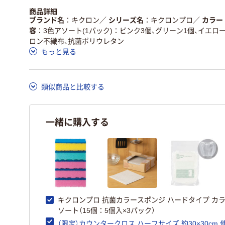
商品詳細
ブランド名
キクロン
／
シリーズ名
キクロンプロ
／
カラー
容
3色アソート(1パック)：ピンク3個、グリーン1個、イエロー
ロン不織布、抗菌ポリウレタン
もっと見る
類似商品と比較する
一緒に購入する
キクロンプロ 抗菌カラースポンジ ハードタイプ カ
ソート（15個：5個入×3パック）
（限定）カウンタークロス ハーフサイズ 約30×30cm