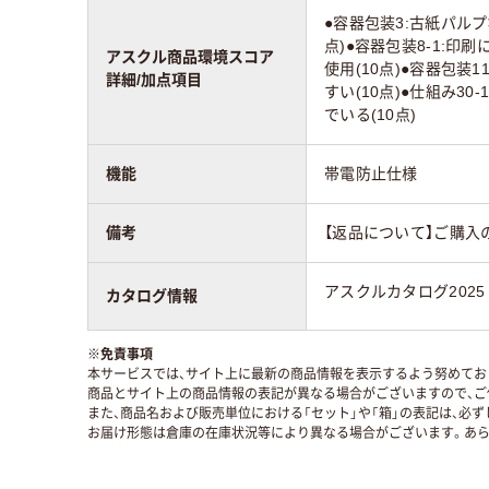
●容器包装3:古紙パルプ
点)●容器包装8-1:
アスクル商品環境スコア
使用(10点)●容器包装
詳細/加点項目
すい(10点)●仕組み3
でいる(10点)
機能
帯電防止仕様
備考
【返品について】ご購入
アスクルカタログ2025
カタログ情報
※
免責事項
本サービスでは、サイト上に最新の商品情報を表示するよう努めており
商品とサイト上の商品情報の表記が異なる場合がございますので、ご
また、商品名および販売単位における「セット」や「箱」の表記は、必
お届け形態は倉庫の在庫状況等により異なる場合がございます。あら