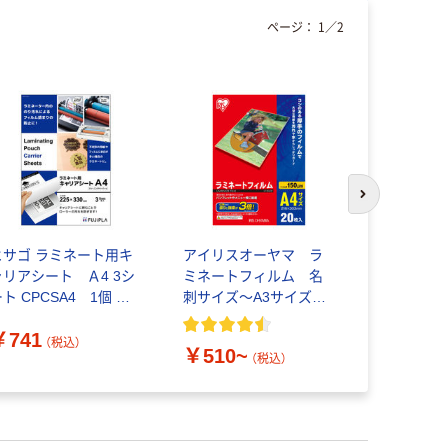
ページ：
1
／
2
次のスライド
ヒサゴ ラミネート用キ
アイリスオーヤマ ラ
アイリスオ
ャリアシート Ａ4 3シ
ミネートフィルム 名
ミネートフ
ト CPCSA4 1個 ＋
刺サイズ～A3サイズ
刺サイズ～
クリーニングペーパー1
150μ(ミクロン)
100μ(ミク
￥741
枚
（税込）
￥510~
￥317~
（税込）