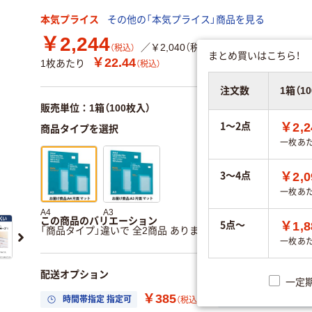
本気プライス
その他の「本気プライス」商品を見る
￥2,244
／￥2,040（税抜き）
（税込）
まとめ買いはこちら！
￥22.44
1枚あたり
（税込）
注文数
1箱（1
販売単位：1箱（100枚入）
1～2点
￥2,2
商品タイプを選択
一枚あ
3～4点
￥2,0
一枚あ
A4
A3
この商品のバリエーション
5点～
￥1,8
「商品タイプ」違いで 全2商品 あります。
すべてのバリエーシ
一枚あ
配送オプション
一定
￥385
時間帯指定 指定可
置き場所指定 利用
（税込）