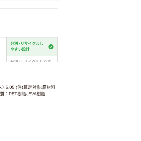
分別・リサイクルし
やすい設計
分別・リサイクルしやす
い設計
温室効果ガスなどの
削減
入）:5.05 (注)算定対象:原材料
質
PET樹脂、EVA樹脂
詳細「
アスクル商品環境スコ