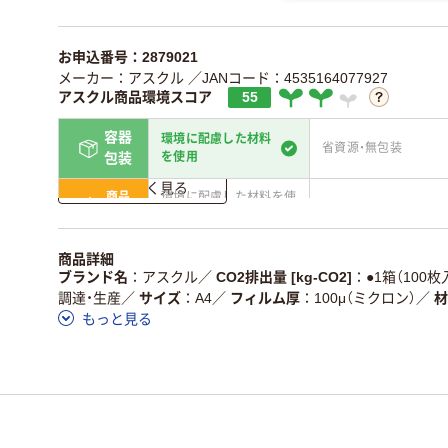
お申込番号：2879021
メーカー：アスクル
／JANコード：4535164077927
アスクル商品環境スコア
55
容器
環境に配慮した材料
省資源・無包装
を使用
包装
詳しく見る
商品
環境に配慮した材料を使
省資源・省エネ・節水
本体
用
独自の回収スキームがあ
アスクルで資源循環し
商品詳細
仕組
る
ている
ブランド名
アスクル
／
CO2排出量 [kg-CO2]
●1箱（100枚
調達・生産
／
サイズ
A4
／
フィルム厚
100μ（ミクロン）
／
材
この商品の環境配慮ポイントです。詳しくはページ下部の商品
もっと見る
ア詳細／加点項目
」で確認できます。