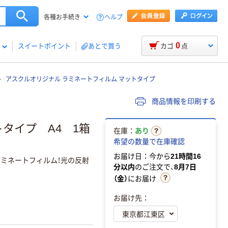
ヘルプ
各種お手続き
0
スイートポイント
あとで買う
カゴ
点
アスクルオリジナル ラミネートフィルム マットタイプ
商品情報を印刷する
タイプ A4 1箱
在庫：
あり
希望の数量で在庫確認
お届け日：今から
21時間16
ラミネートフィルム！光の反射
分以内
のご注文で、
8月7日
（金）
にお届け
お届け先：