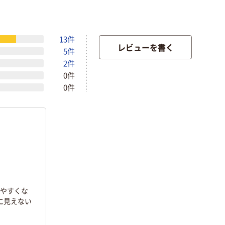
13件
レビューを書く
5件
2件
0件
0件
見やすくな
に見えない