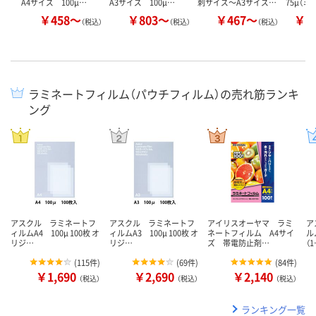
A4サイズ 100μ…
A3サイズ 100μ…
刺サイズ～A3サイズ…
75μ（ミ
￥458～
￥803～
￥467～
￥1
（税込）
（税込）
（税込）
ラミネートフィルム（パウチフィルム）の売れ筋ランキ
ング
アスクル ラミネートフ
アスクル ラミネートフ
アイリスオーヤマ ラミ
ア
ィルムA4 100μ 100枚 オ
ィルムA3 100μ 100枚 オ
ネートフィルム A4サイ
ル
リジ…
リジ…
ズ 帯電防止剤…
（
(
115件
)
(
69件
)
(
84件
)
￥1,690
￥2,690
￥2,140
（税込）
（税込）
（税込）
ランキング一覧