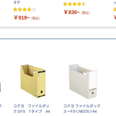
タテ
￥836~
（税込）
￥919~
（税込）
フ
コクヨ ファイルボッ
コクヨ ファイルボック
ッ
クスFS Tタイプ A4
スーFS＜NEOS＞A4