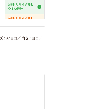
分別・リサイクルし
やすい設計
分別・リサイクルし
やすい設計
温室効果ガスなどの
削減
ズ
A4ヨコ
／
向き
ヨコ
／
詳細「
アスクル商品環境スコ