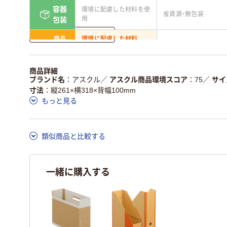
容器
環境に配慮した材料を使
省資源・無包装
用
包装
詳しく見る
商品
環境に配慮した材料
省資源・省エネ・節水
本体
を使用
独自の回収スキームがあ
アスクルで資源循環し
商品詳細
仕組
る
ている
ブランド名
アスクル
／
アスクル商品環境スコア
75
／
サイ
寸法
縦261×横318×背幅100mm
この商品の環境配慮ポイントです。詳しくはページ下部の商品
もっと見る
ア詳細／加点項目
」で確認できます。
類似商品と比較する
一緒に購入する