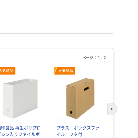
ページ：
1
／
2
人気商品
人気商品
次のスライド
無印良品 再生ポリプロ
プラス ボックスファ
ナカバヤシ
ピレン入りファイルボ
イル フタ付
ボックス 