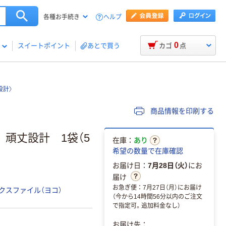
ヘルプ
各種お手続き
0
スイートポイント
あとで買う
カゴ
点
設計〉
商品情報を印刷する
頑丈設計 1袋（5
在庫：
あり
希望の数量で在庫確認
お届け日：
7月28日（火）
にお
届け
お急ぎ便：7月27日（月）にお届け
クスファイル（ヨコ）
（今から14時間56分以内のご注文
で指定可。追加料金なし）
お届け先：