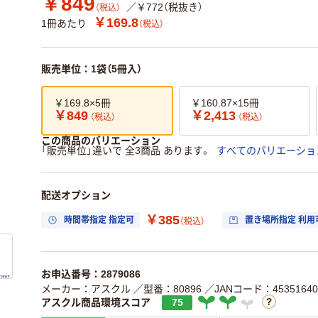
￥849
／￥772（税抜き）
（税込）
￥169.8
1冊あたり
（税込）
販売単位：1袋（5冊入）
￥169.8×5冊
￥160.87×15冊
￥849
￥2,413
（税込）
（税込）
この商品のバリエーション
「販売単位」違いで 全3商品 あります。
すべてのバリエーショ
配送オプション
￥385
時間帯指定 指定可
置き場所指定 利用
（税込）
お申込番号：2879086
メーカー：アスクル
／型番：80896
／JANコード：45351640
アスクル商品環境スコア
75