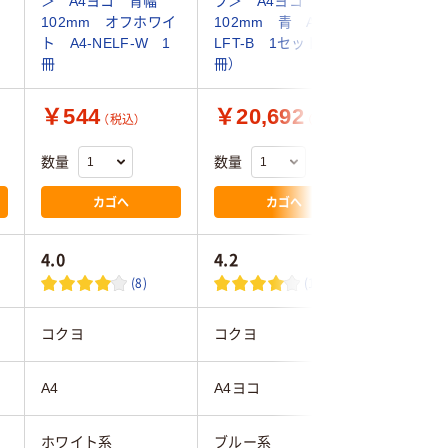
＞ A4ヨコ 背幅
プ＞ A4ヨコ 背幅
プ＞ A
102mm オフホワイ
102mm 青 A4-
102mm
ト A4-NELF-W 1
LFT-B 1セット（50
LFD-B 
冊
冊）
冊）
￥544
￥20,692
￥3,7
（税込）
（税込）
数量
数量
数量
カゴへ
カゴへ
4.0
4.2
4.7
(8)
(12)
コクヨ
コクヨ
コクヨ
A4
A4ヨコ
A4ヨコ
ホワイト系
ブルー系
ブルー系