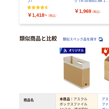
プ）
ク TR-SFB001-BK 1個
68-4068-40（直送品）
￥1,969
（税込）
￥1,418~
（税込）
類似商品と比較
類似スペック品を探す
オリジナル
本商品：
アスクル
アス
商品名
ボックスファイル
ファ