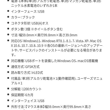
電源：【本体】単3形アルカリ乾電池、単3形マンガン乾電池、単3形
ニッケル水素電池のいずれか1本
インターフェース：USB
カラー：ブラック
コネクタ形状：USB(A)オス
ボタン数：3個 ※ホイールボタン含む
寸法：幅59.0mm×奥行99.8mm×高さ39.0mm
対応OS：Windows11、Windows RT8.1、8.1、7、Vista、XP、Mac OS
X 10.6、10.7、10.8、10.9 ※各OSの最新バージョンへのアップデー
トや、サービスパックのインストールが必要になる場合がありま
す。
対応機種：USBポートを装備したWindows OS、macOS搭載機
通信方式：GFSK方式
読み取り方式：IrLED式
付属品：単3形アルカリ乾電池×1(動作確認用)、ユーザーズマニュ
アル×1
分解能：1200カウント
保証期間：6カ月
インターフェイス：USB
外形寸法：【マウス本体】幅59.0mm×奥行99.8mm×高さ