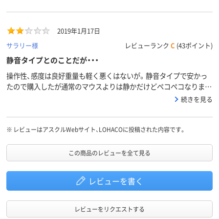
せん。サイズは小ぶりですが、女性の手には調度良いと感じます。持
ち運びにも便利です。
2019年1月17日
サラリー様
レビューランク
C
(43ポイント)
静音タイプとのことだが・・・
操作性、感度は良好重量も軽く悪くはないが。静音タイプで安かっ
たので購入したが通常のマウスよりは静かだけどペコペコなりま
す。音はプラスチッキーないかにも安物な音。静音重視の方は見送
続きを見る
った方がよいでしょう。
※
レビューはアスクルWebサイト、LOHACOに投稿された内容です。
この商品のレビューを全て見る
レビューを書く
レビューをリクエストする