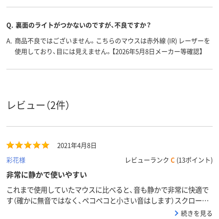
約52g(電池含まず)
質量
Q.
裏面のライトがつかないのですが、不良ですか？
6カ月
6カ月
6ヶ月
保証期間
A.
商品不良ではございません。こちらのマウスは赤外線 (IR) レーザーを
使用しており、目には見えません。【2026年5月8日メーカー等確認】
レビュー（2件）
2021年4月8日
彩花様
レビューランク
C
(13ポイント)
非常に静かで使いやすい
これまで使用していたマウスに比べると、音も静かで非常に快適で
す（確かに無音ではなく、ペコペコと小さい音はします）スクロール
する時に使用するマウスホイールも、グリグリ音もせず、気になりま
続きを見る