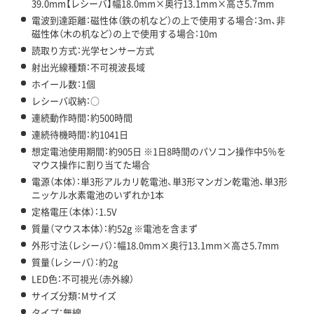
39.0mm【レシーバ】幅18.0mm×奥行13.1mm×高さ5.7mm
電波到達距離：磁性体（鉄の机など）の上で使用する場合：3m、非
磁性体（木の机など）の上で使用する場合：10m
読取り方式：光学センサー方式
射出光線種類：不可視波長域
ホイール数：1個
レシーバ収納：○
連続動作時間：約500時間
連続待機時間：約1041日
想定電池使用期間：約905日 ※1日8時間のパソコン操作中5％を
マウス操作に割り当てた場合
電源（本体）：単3形アルカリ乾電池、単3形マンガン乾電池、単3形
ニッケル水素電池のいずれか1本
定格電圧（本体）：1.5V
質量（マウス本体）：約52g ※電池を含まず
外形寸法（レシーバ）：幅18.0mm×奥行13.1mm×高さ5.7mm
質量（レシーバ）：約2g
LED色：不可視光（赤外線）
サイズ分類：Mサイズ
タイプ：無線