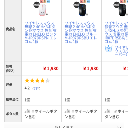
ワイヤレスマウス
ワイヤレスマウス
ワイヤレスマ
無線 2.4GHz 3ボタ
無線 2.4GHz 3ボタ
静音マウス 
商品名
ン IRマウス 静音 省
ン IRマウス 静音 省
2.4GHz 3ボタ
電力 ENELO ピンク
電力 ENELO ブルー
ウス 省電力 黒
M-IR07DRSPN エレ
M-IR07DRSBU エレ
IR07DRSBK/
コム 1個
コム 1個
コム 1個
ワイヤ
ウス（U
ーバー） 
価格
￥1,980
￥1,980
￥1
(税込)
評価
4.2
（
7件
）
1個
1個
1個
販売単位
3個 ※ホイールボタ
3個 ※ホイールボタ
3個 ※ホイ
ボタン数
ン含む
ン含む
タン含む
商品タイ
詳しく見る
ピンク
ブルー
ブラック/EC