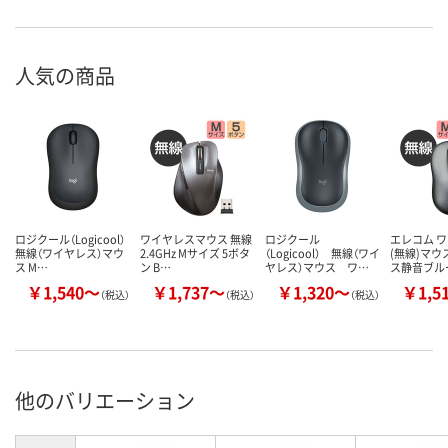
人気の商品
ロジクール（Logicool）
ワイヤレスマウス 無線
ロジクール
エレコム 
無線（ワイヤレス）マウ
2.4GHz Mサイズ 5ボタ
（Logicool） 無線（ワイ
(無線)マウ
ス M…
ン B…
ヤレス）マウス ワ…
ス静音ブル
￥1,540～
￥1,737～
￥1,320～
￥1,5
（税込）
（税込）
（税込）
他のバリエーション