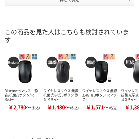
プ
お申込番
2881404
2881208
XU32307
号
この商品を見た人はこちらも検討されていま
入荷待ち
6点
あり
在庫
す
8月10日（月）予定
8月8日（土）
8月8日（土）
お届け日
数量
数量
数量
カゴへ
カゴへ
カ
Bluetoothマウス 静
ワイヤレスマウス 無線
ワイヤレスマウス 無線
ワイヤレス
音/抗菌/3ボタン/IR
抗菌 光学式 3ボタン 静
2.4GHz 3ボタン IRマウ
抗菌 光学式
Red…
音 Mサイ…
ス …
音 Sサイ…
￥2,780～
￥1,480～
￥1,571～
￥1,3
（税込）
（税込）
（税込）