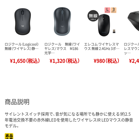
ロジクール（Logicool）
ロジクール 無線（ワイ
エレコム ワイヤレスマ
ロジクー
無線（ワイヤレス）静…
ヤレス）マウス M186
ウス 無線 2.4GHz 3ボ…
レスマウス
光学…
ッ…
¥1,650（税込）
¥1,320（税込）
¥980（税込）
¥2,
商品説明
サイレントスイッチ採用で、音が気になる場所でも静かに使える!約2.5
年電池交換不要の赤外線LEDを使用したワイヤレスIR LEDマウスの静音
モデル。