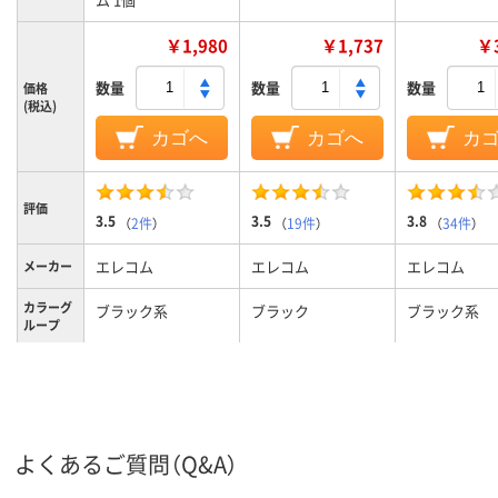
￥1,980
￥1,737
￥3
数量
数量
数量
価格
(税込)
カゴへ
カゴへ
カ
評価
3.5
3.5
3.8
（
2件
）
（
19件
）
（
34件
）
エレコム
エレコム
エレコム
メーカー
カラーグ
ブラック系
ブラック
ブラック系
ループ
電源タイ
乾電池
乾電池
乾電池
プ
読み取り
IrLED式
光学センサー方式
BlueLED
方式
よくあるご質問（Q&A）
3個 ※ホイールボタ
5個 ※ホイールボ
5個 ※ホイー
ボタン数
ン含む
タン含む
ン含む