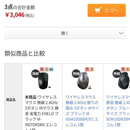
3点
の合計金額
カゴへ
￥3,046
（税込）
開く
類似商品と比較
本商品：
ワイヤレス
ワイヤレスマウス
ワイヤレスマ
商品名
マウス 無線 2.4GHz
無線 2.4GHz 握りの
静音 無線 2.4G
3ボタン IRマウス 静
極み 5ボタン Mサイ
ボタン ブルーL
音 省電力 ENELO ブ
ズ ブラック M-
サイズ ブラッ
ラック M-
XGM10DBBK/EC エ
XGM10DBSB
IR07DRSBK エレコ
レコム 1個
コム 1個
ム 1個