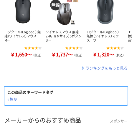
ロジクール（Logicool） 無
ワイヤレスマウス 無線
ロジクール（Logicool）
エ
線（ワイヤレス）マウス
2.4GHz Mサイズ 5ボタン
無線（ワイヤレス）マウ
線
M…
B…
ス ワ…
音
￥1,650～
￥1,737～
￥1,320～
（税込）
（税込）
（税込）
ランキングをもっと見る
この商品のキーワードタグ
#静か
メーカーからのおすすめ商品
スポンサー