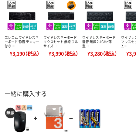
エレコム ワイヤレスキ
ワイヤレスキーボード
ワイヤレスキーボード
ワイヤレ
ーボード 静音 テンキー
マウスセット 無線 フル
静音 無線 2.4GHz 薄
マウスセッ
付き …
サイズ…
型…
2.…
¥3,190（税込）
¥3,990（税込）
¥3,280（税込）
¥3,
一緒に購入する