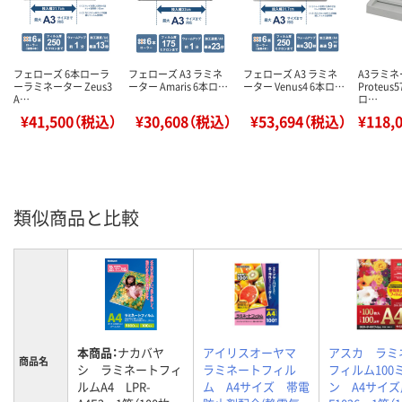
フェローズ 6本ローラ
フェローズ A3 ラミネ
フェローズ A3 ラミネ
A3ラミ
ーラミネーター Zeus3
ーター Amaris 6本ロ…
ーター Venus4 6本ロ…
Proteus5
A…
ロ…
¥41,500（税込）
¥30,608（税込）
¥53,694（税込）
¥118,
類似商品と比較
本商品：
ナカバヤ
アイリスオーヤマ
アスカ ラミ
商品名
シ ラミネートフィ
ラミネートフィル
フィルム100
ルムA4 LPR-
ム A4サイズ 帯電
ン A4サイ