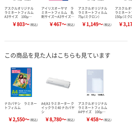
アスクルオリジナル
アイリスオーヤマ ラ
アスクルオリジナル
アスクル
ラミネートフィルム
ミネートフィルム 名
ラミネートフィルム
ラミネー
A3サイズ 100μ…
刺サイズ～A3サイズ…
75μ（ミクロン）
150μ（ミク
￥803～
￥467～
￥1,149～
￥3,1
（税込）
（税込）
（税込）
この商品を見た人はこちらも見ています
ナカバヤシ ラミネー
A4/A3 ラミネーター ク
アスクルオリジナル
トフィルム
イックラミ40 ナカバヤ
ラミネートフィルム
シ
A4サイズ 100μ…
￥2,550～
￥8,780～
￥458～
（税込）
（税込）
（税込）