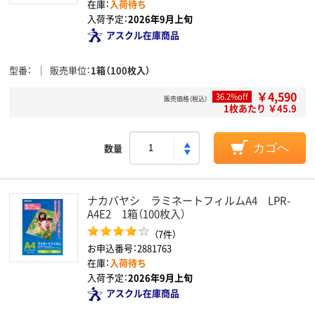
在庫：
入荷待ち
入荷予定：
2026年9月上旬
アスクル在庫商品
型番
販売単位
1箱（100枚入）
￥4,590
36.2%off
販売価格（税込）
1枚あたり ￥45.9
数量
カゴへ
ナカバヤシ ラミネートフィルムA4 LPR-
A4E2 1箱（100枚入）
（7件）
お申込番号：2881763
在庫：
入荷待ち
入荷予定：
2026年9月上旬
アスクル在庫商品