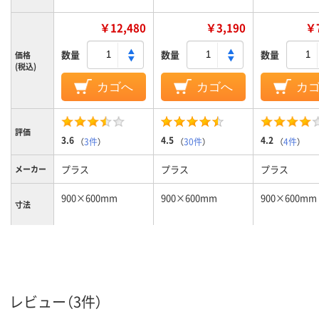
￥12,480
￥3,190
￥7
数量
数量
数量
価格
(税込)
カゴへ
カゴへ
カ
評価
3.6
4.5
4.2
（
3件
）
（
30件
）
（
4件
）
プラス
プラス
プラス
メーカー
900×600mm
900×600mm
900×600mm
寸法
9mm9
9mm
10ｍｍ
厚さ
壁掛けドット罫線
壁掛け、無地
壁掛け、無地
タイプ
ホワイト
ホーロータイプ
スチールタイプ
スチールタイ
レビュー（3件）
ボード材
質