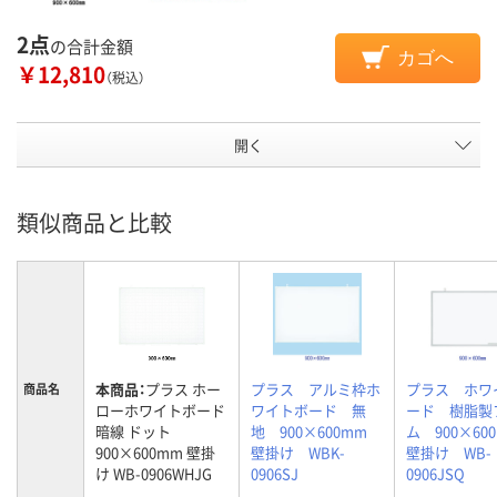
2点
の合計金額
カゴへ
￥12,810
（税込）
開く
類似商品と比較
本商品：
プラス ホー
プラス アルミ枠ホ
プラス ホワ
商品名
ローホワイトボード
ワイトボード 無
ード 樹脂製
暗線 ドット
地 900×600mm
ム 900×6
900×600mm 壁掛
壁掛け WBK-
壁掛け WB-
け WB-0906WHJG
0906SJ
0906JSQ