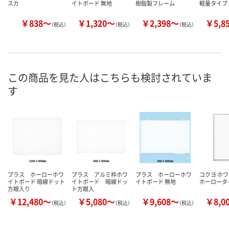
スカ
イトボード 無地
樹脂製フレーム
軽量タイプ
￥838～
￥1,320～
￥2,398～
￥5,8
（税込）
（税込）
（税込）
この商品を見た人はこちらも検討されていま
す
プラス ホーローホワ
プラス アルミ枠ホワ
プラス ホーローホワ
コクヨ ホ
イトボード 暗線ドット
イトボード 暗線ドッ
イトボード 無地
ホーロータ
方眼入り
ト方眼入
￥12,480～
￥5,080～
￥9,608～
￥8,0
（税込）
（税込）
（税込）