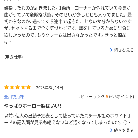
破損したものが届きました。1箇所 コーナーが外れていて金具が
曲がっていて危険な状態。そのせいか少しヒビも入ってました。最
初からなのか、送ってくる途中で起きたことなのか分からないです
が、セットするまで全く気づかずです。塾をしているために早急に
欲しかったので、もうクレームは出さなかったです。きっと商品
は…
続きを見る
（用途:仕事）
2023年3月14日
豊川悦治様
レビューランク
S
(625ポイント)
やっぱりホーロー製はいい！
以前、個人の出勤予定表として使っていたスチール製のホワイトボ
ードの記入面が見るも絶えないほど汚くなってしまったので、今回
は思い切って少し高いけどホーロー製の物を購入。購入から1ヵ月
続きを見る
ほど経ちますが、1週間程度記入したままの文字も綺麗に消えるの