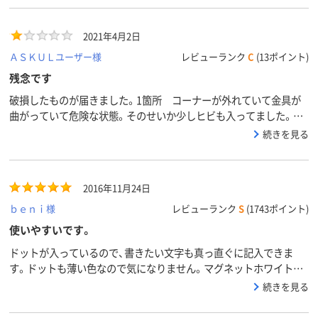
で、やっぱりホーロー製を購入してよかったと思いました。ドット
も薄いので直線を引きたいときには便利だと思います(使用用途と
2021年4月2日
して直線を引くことはあまり無いですが。。)。
ＡＳＫＵＬユーザー様
レビューランク
C
(13ポイント)
残念です
破損したものが届きました。1箇所 コーナーが外れていて金具が
曲がっていて危険な状態。そのせいか少しヒビも入ってました。最
初からなのか、送ってくる途中で起きたことなのか分からないです
続きを見る
が、セットするまで全く気づかずです。塾をしているために早急に
欲しかったので、もうクレームは出さなかったです。きっと商品は
良いものなのでしょうが、何年かぶりに買い替えたものが不良品で
2016年11月24日
とてもがっかりしてます。ドットは薄過ぎて書いている時に見えな
いです。殆どが見えない←これを求めてるかどうかですが、書く時
ｂｅｎｉ様
レビューランク
S
(1743ポイント)
にここまで見えづらいと図形や文字をまっすぐ書くのは困難と思い
使いやすいです。
ました。これも、残念（ ; ; ）
ドットが入っているので、書きたい文字も真っ直ぐに記入できま
す。ドットも薄い色なので気になりません。マグネットホワイトシ
ートも貼り付けれて、自由に区切る事が出来るので使いやすいで
続きを見る
す。