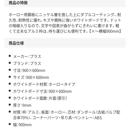
商品の特徴
ホーロー用鋼板にニッケル層を施した上にダブルコーティング。耐
久性、耐熱性に優れ、キズや磨耗に強いホワイトボードです。ドット
の暗線入りなので、文字や図表が曲がらずにきれいに書けます。軽
くて丈夫なアルミ枠は、持ち運びにも便利です。【×～横幅900mm】
商品仕様
メーカー：プラス
ブランド：プラス
寸法：900×600mm
サイズ：900×600mm
ホワイトボード材質：ホーロータイプ
ホワイトボード寸法：900×600mm
ホワイトボード面数：片面（罫引）
厚さ：9mm
材質：枠：アルミ、板面：ホーロー、芯材：ダンボール（古紙パルプ配
合率70％）、コーナーパーツ・吊り具・ペントレー：ABS
幅：900mm