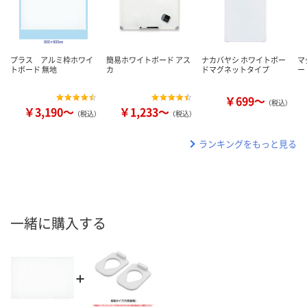
プラス アルミ枠ホワイ
簡易ホワイトボード アス
ナカバヤシ ホワイトボー
マ
トボード 無地
カ
ドマグネットタイプ
ー
￥699～
（税込）
￥3,190～
￥1,233～
（税込）
（税込）
ランキングをもっと見る
一緒に購入する