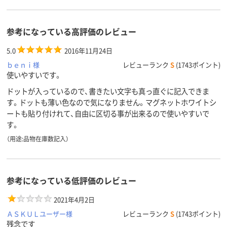
ホワイト
片面（罫引）
片面（無地）
片面（無地）
ボード面
参考になっている高評価のレビュー
数
カラーグ
ホワイト系
ホワイト系
ホワイト系
5.0
2016年11月24日
ループ
ｂｅｎｉ様
レビューランク
S
(1743ポイント)
使いやすいです。
3500g
2030g
2100g
質量
ドットが入っているので、書きたい文字も真っ直ぐに記入できま
マーカー
51
51
49
す。ドットも薄い色なので気になりません。マグネットホワイトシ
受け寸法
ートも貼り付けれて、自由に区切る事が出来るので使いやすいで
す。
（用途:品物在庫数記入）
参考になっている低評価のレビュー
2021年4月2日
ＡＳＫＵＬユーザー様
レビューランク
S
(1743ポイント)
残念です