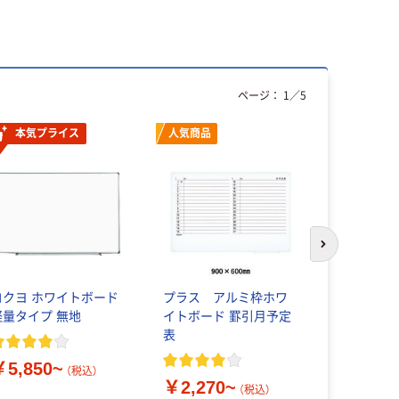
ページ：
1
／
5
本気プライス
人気商品
オリジ
次のスライド
コクヨ ホワイトボード
プラス アルミ枠ホワ
マグエック
軽量タイプ 無地
イトボード 罫引月予定
グネットホ
表
ドシート
￥5,850~
（税込）
￥2,270~
￥2,108
（税込）