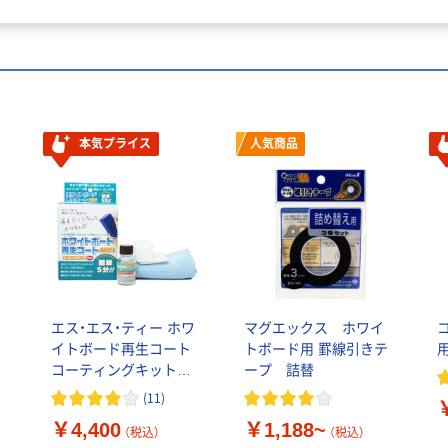
本気プライス
人気商品
エス・エス・ティー ホワ
マグエックス ホワイ
テ
イトボード再生コート
トボード用 罫線引きテ
コーティングキット
ープ 詰替
40004-40 1セット
(
11
)
￥4,400
￥1,188~
（税込）
（税込）