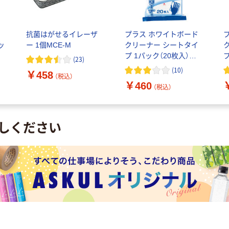
抗菌はがせるイレーザ
プラス ホワイトボード
ッ
ー 1個MCE-M
クリーナー シートタイ
プ 1パック（20枚入）
プ
(
23
)
WCL-423418
パ
(
10
)
￥458
（税込）
￥460
（税込）
しください