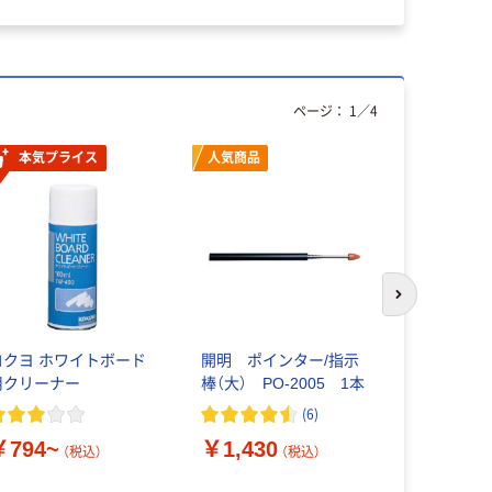
ページ：
1
／
4
本気プライス
人気商品
人気商品
次のスライド
コクヨ ホワイトボード
開明 ポインター/指示
デビカ と
用クリーナー
棒（大） PO-2005 1本
ナー
(
6
)
￥794~
￥1,430
￥668~
（税込）
（税込）