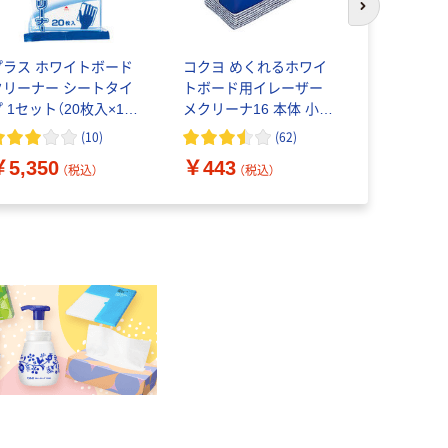
次のスライド
プラス ホワイトボード
コクヨ めくれるホワイ
マグエック
クリーナー シートタイ
トボード用イレーザー
ットイレー
 1セット（20枚入×12
メクリーナ16 本体 小
ニ 本体 M
ック） WCL-423418
RA-32
(
10
)
(
62
)
￥5,350
￥443
￥200
（税込）
（税込）
（