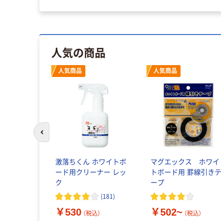
人気の商品
人気商品
人気商品
前のスライドへ
激落ちくん ホワイトボ
マグエックス ホワイ
ード用クリーナー レッ
トボード用 罫線引き
ク
ープ
(
181
)
￥530
￥502~
（税込）
（税込）