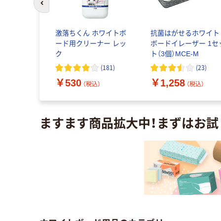
前のスライドへ
くれるホワ
激落ちくん ホワイトボ
抗菌はがせるホワイト
用イレーザ
ード用クリーナー レッ
ボードイレーザー 1セ
ナ16 本
ク
ト（3個）MCE-M
31
(
32
)
(
181
)
(
23
)
￥530
￥1,258
込）
（税込）
（税込）
ますます商品拡大中！まずはお試