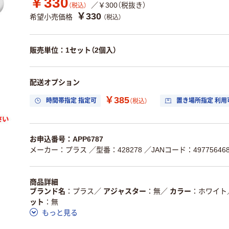
￥330
／￥300（税抜き）
（税込）
￥330
希望小売価格
（税込）
販売単位：1セット（2個入）
配送オプション
￥385
時間帯指定 指定可
置き場所指定 利用
（税込）
お申込番号：APP6787
メーカー：プラス
／型番：428278
／JANコード：497756468
商品詳細
ブランド名
プラス
／
アジャスター
無
／
カラー
ホワイト
ット
無
もっと見る