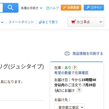
ヘルプ
各種お手続き
0
スイートポイント
あとで買う
カゴ
点
商品情報を印刷する
グ(ジュシタイプ)
在庫：
あり
希望の数量で在庫確認
お届け日：今から
15時間48
り具になります。
分以内
のご注文で、
7月28日
（火）
にお届け
お届け先：