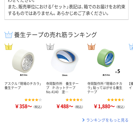
また、販売単位における「セット」表記は、箱でのお届けをお約束
するものではありません。あらかじめご了承ください。
養生テープの売れ筋ランキング
アスクル 「現場のチカラ」
寺岡製作所 養生テー
寺岡製作所 「現場のチカ
【
養生テープ
プ P-カットテープ
ラ」 貼ってはがせる養生
イ
No.4140 塗…
テープ
￥358～
￥488～
￥1,880～
（税込）
（税込）
（税込）
ランキングをもっと見る