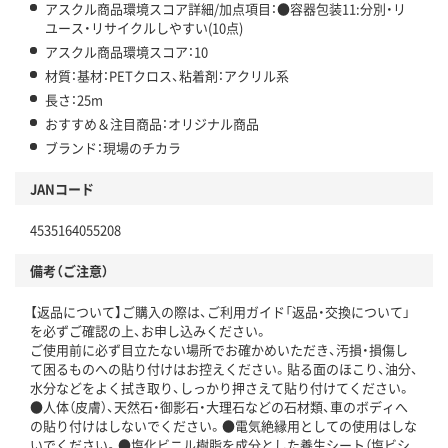
アスクル商品環境スコア詳細/加点項目：●容器包装11:分別・リ
ユース・リサイクルしやすい(10点)
アスクル商品環境スコア：10
材質：基材：PETクロス、粘着剤：アクリル系
長さ：25m
おすすめ＆注目商品：オリジナル商品
ブランド：現場のチカラ
JANコード
4535164055208
備考（ご注意）
【返品について】ご購入の際は、ご利用ガイド「返品・交換について」
を必ずご確認の上、お申し込みください。
ご使用前に必ず目立たない場所でお確かめいただき、汚損・損傷し
て困るものへの貼り付けはお控えください。貼る面のほこり、油分、
水分などをよく拭き取り、しっかり押さえて貼り付けてください。
●人体（皮膚）、天然石・御影石・大理石などの石材類、車のボディへ
の貼り付けはしないでください。●電気絶縁用としての使用はしな
いでください。●塩化ビニル樹脂を成分とした養生シート（塩ビシ