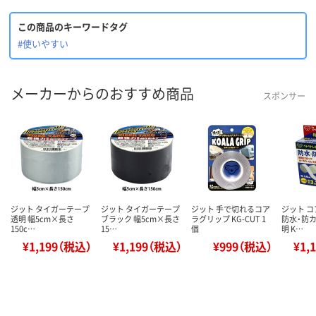
この商品のキーワードタグ
#使いやすい
メーカーからのおすすめ商品
スポンサー
ジット タイガーテープ
ジット タイガーテープ
ジット 手で切れるコア
ジット 
透明 幅5cm×長さ
ブラック 幅5cm×長さ
ラグリップ KG-CUT 1
防水・防カ
150c…
15…
個
明 K…
¥1,199（税込）
¥1,199（税込）
¥999（税込）
¥1,