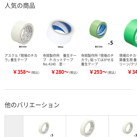
人気の商品
アスクル 「現場のチカ
寺岡製作所 養生テー
寺岡製作所 「現場のチ
現場のチカ
ラ」 養生テープ
プ P-カットテープ
カラ」 貼ってはがせる
築養生用 養
No.4140 塗…
養生テープ
リーン/ク
￥358～
￥280～
￥293～
￥3
（税込）
（税込）
（税込）
他のバリエーション