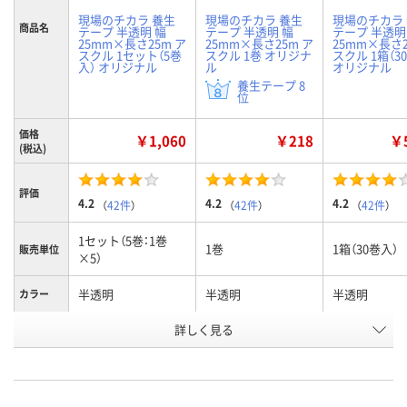
現場のチカラ 養生
現場のチカラ 養生
現場のチカラ
商品名
テープ 半透明 幅
テープ 半透明 幅
テープ 半透明
25mm×長さ25m ア
25mm×長さ25m ア
25mm×長さ2
スクル 1セット（5巻
スクル 1巻 オリジナ
スクル 1箱（3
入） オリジナル
ル
オリジナル
養生テープ 8
位
価格
￥1,060
￥218
￥5
(税込)
評価
4.2
4.2
4.2
（
42件
）
（
42件
）
（
42件
）
1セット（5巻：1巻
1巻
1箱（30巻入）
販売単位
×5）
半透明
半透明
半透明
カラー
お申込番
詳しく見る
2943098
2854461
2943786
号
あり
あり
あり
在庫