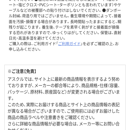
ート・塩ビクロス・PVCシート・ターポリンとも言われています）やケ
ーブルなどの被覆部への貼り付けはしないでください。●ダンボー
ル封緘、荷造り用ではございません。養生環境や期間によって、接着
面を汚損・損傷する場合があります。長時間貼ったままにすると、糊
残りが起こります。養生後、テープを素早く剥がすと接着面が損傷
する恐れがありますので、ゆっくりはがしてください。保管は、直射
日光・高温多湿を避けてください。
ご購入の際は、ご利用ガイド「
ご利用ガイド
」を必ずご確認の上、お
申し込みください。
※ご注意【免責】
アスクルでは、サイト上に最新の商品情報を表示するよう努め
ておりますが、メーカーの都合等により、商品規格・仕様（容量、
パッケージ、原材料、原産国など）が変更される場合がございま
す。
このため、実際にお届けする商品とサイト上の商品情報の表記
が異なる場合がございますので、ご使用前には必ずお届けした
商品の商品ラベルや注意書きをご確認ください。
さらに詳細な商品情報が必要な場合は、メーカー等にお問い合
わせください。