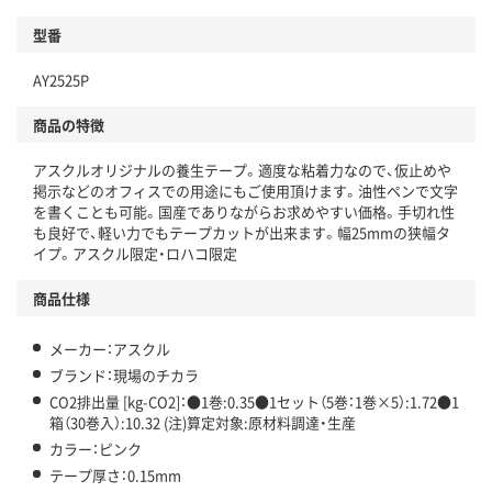
型番
独自の回収スキームがある
仕組
AY2525P
アスクルで資源循環している
商品の特徴
温室効果ガスなどの削減
アスクルオリジナルの養生テープ。適度な粘着力なので、仮止めや
この商品の環境配慮ポイントです。下記商品詳細「
掲示などのオフィスでの用途にもご使用頂けます。油性ペンで文字
アスクル商品環境スコア詳細／加点項目
」で確認できます。
を書くことも可能。国産でありながらお求めやすい価格。手切れ性
も良好で、軽い力でもテープカットが出来ます。幅25mmの狭幅タ
イプ。アスクル限定・ロハコ限定
商品仕様
メーカー：アスクル
ブランド：現場のチカラ
CO2排出量 [kg-CO2]：●1巻:0.35●1セット（5巻：1巻×5）:1.72●1
箱（30巻入）:10.32 (注)算定対象:原材料調達・生産
カラー：ピンク
テープ厚さ：0.15mm