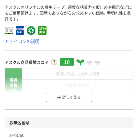
アスクルオリジナルの養生テープ。適度な粘着力で仮止めや掲示などに
もご使用頂けます。国産でありながらお求めやすい価格。手切れ性も良
好です。
アイコンの説明
10
アスクル商品環境スコア
環境に配慮した材料を使用
容器
包装
省資源・無包装
分別・リサイクルしやすい設計
詳しく見る
環境に配慮した材料を使用
商品
お申込番号
本体
省資源・省エネ・節水
2943150
分別・リサイクルしやすい設計