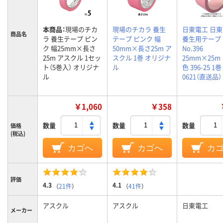
本商品：
現場のチカ
現場のチカラ 養生
日東電工 日東
商品名
ラ 養生テープ ピン
テープ ピンク 幅
養生用テープ
ク 幅25mm×長さ
50mm×長さ25m ア
No.396
25m アスクル 1セッ
スクル 1巻 オリジナ
25mm×25m
ト（5巻入） オリジナ
ル
色 396-25 1巻 
ル
0621（直送品）
￥1,060
￥358
数量
数量
数量
価格
(税込)
カゴへ
カゴへ
カ
評価
4.3
4.1
（
21件
）
（
41件
）
アスクル
アスクル
日東電工
メーカー