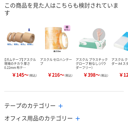
8月10日（月）
8月10日（月）
8月10日（月）
お届け日
この商品を見た人はこちらも検討されていま
す
数量
数量
数量
カゴへ
カゴへ
カ
【ガムテープ】アスクル
アスクル セロハンテー
アスクル プラスチック
アスクル 
現場のチカラ 厚さ
プ
グローブ 粉なし（パウ
ダー A4 
0.22mm 布テ…
ダーフリー）
￥145～
￥216～
￥398～
￥1
（税込）
（税込）
（税込）
テープのカテゴリー
オフィス用品のカテゴリー