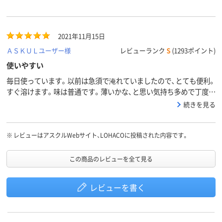
2021年11月15日
ＡＳＫＵＬユーザー様
レビューランク
S
(1293ポイント)
使いやすい
毎日使っています。以前は急須で淹れていましたので、とても便利。
すぐ溶けます。味は普通です。薄いかな、と思い気持ち多めで丁度良
いです。 ４０gと80g一杯あたりの金額が一緒なので、大きい袋は
続きを見る
すこし安くなったりすればいいなぁと思います。
※
レビューはアスクルWebサイト、LOHACOに投稿された内容です。
この商品のレビューを全て見る
レビューを書く