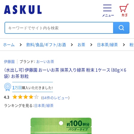
カゴ
メニュー
ホーム
飲料/食品/ギフト/お酒
お茶
日本茶/緑茶
粉
伊藤園
ブランド：
おーいお茶
（水出し可）伊藤園 おーいお茶 抹茶入り緑茶 粉末 1ケース（80g×6
袋） お茶 顆粒
1
万回
購入いただきました！
4.3
（
64
件のレビュー
）
ランキングを見る：
日本茶/緑茶