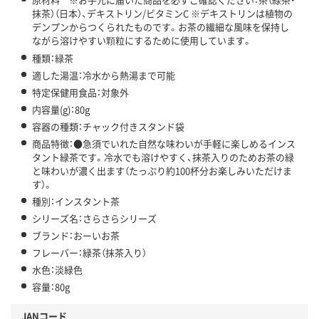
抹茶）（日本）、デキストリン/ビタミンC ※デキストリンは植物の
デンプンからつくられたものです。お茶の繊細な風味を保持し
ながら溶けやすい顆粒にするために使用しています。
種類：緑茶
適した湯温：冷水から熱湯まで可能
特定保健用食品：対象外
内容量(g)：80g
容器の種類：チャック付きスタンド袋
商品特徴：●急須でいれた自然な味わいが手軽に楽しめるインス
タント緑茶です。冷水でも溶けやすく、抹茶入りのためお茶の緑
と味わいが濃く出ます（たっぷり約100杯分お楽しみいただけま
す）。
種別：インスタント茶
シリーズ名：さらさらシリーズ
ブランド：おーいお茶
フレーバー：緑茶（抹茶入り）
水色：淡緑色
容量：80g
JANコード