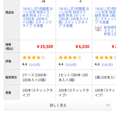
（水出し可）伊藤園 お
（水出し可）伊藤園 お
（水出し可）伊
ーいお茶 抹茶入り
ーいお茶 抹茶入り
ーいお茶 抹
商品名
緑茶 粉末 1ケース
緑茶 粉末 1セット
緑茶 粉末 1箱（
（1000本：100本入
（300本：100本入×3
入） スティッ
×10箱） スティック
箱） スティックタイ
プ 大容量
タイプ 大容量
プ 大容量
粉末緑
スティ
杯用 2 
価格
￥19,500
￥6,030
￥2
(税込)
評価
4.4
4.4
4.4
（
141件
）
（
141件
）
（
141件
）
1ケース（1000本：
1セット（300本：100
1箱（100本入）
販売単位
100本入×10箱）
本入×3箱）
100本（スティックタ
100本（スティックタ
100本（ステ
容量
イプ）
イプ）
イプ）
お申込番
詳しく見る
2359282
1378210
570129
号