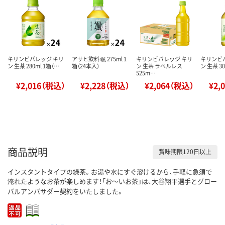
キリンビバレッジ キリ
アサヒ飲料 颯 275ml 1
キリンビバレッジ キリ
キリンビ
ン 生茶 280ml 1箱（…
箱（24本入）
ン 生茶 ラベルレス
ン 生茶 30
525m…
¥2,016（税込）
¥2,228（税込）
¥2,064（税込）
¥2,
商品説明
賞味期限120日以上
インスタントタイプの緑茶。お湯や水にすぐ溶けるから、手軽に急須で
淹れたようなお茶が楽しめます！「お～いお茶」は、大谷翔平選手とグロー
バルアンバサダー契約をいたしました。