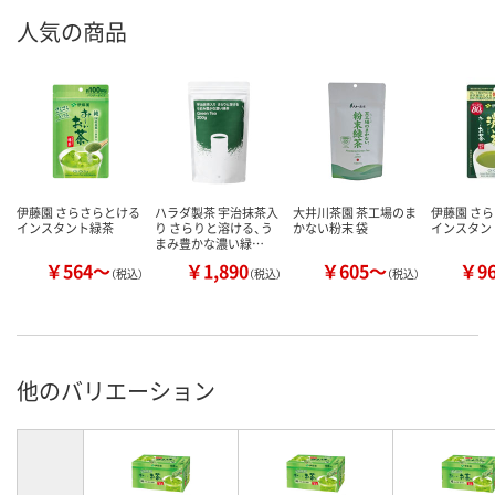
人気の商品
伊藤園 さらさらとける
ハラダ製茶 宇治抹茶入
大井川茶園 茶工場のま
伊藤園 さ
インスタント緑茶
り さらりと溶ける、う
かない粉末 袋
インスタン
まみ豊かな濃い緑…
￥564～
￥1,890
￥605～
￥9
（税込）
（税込）
（税込）
他のバリエーション