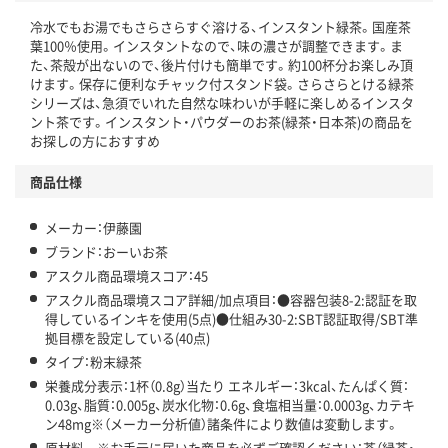
冷水でもお湯でもさらさらすぐ溶ける、インスタント緑茶。国産茶
この商品の環境配慮ポイントです。下記商品詳細「
葉100％使用。インスタントなので、味の濃さが調整できます。ま
アスクル商品環境スコア詳細／加点項目
」で確認できます。
た、茶殻が出ないので、後片付けも簡単です。約100杯分お楽しみ頂
けます。保存に便利なチャック付スタンド袋。さらさらとける緑茶
シリーズは、急須でいれた自然な味わいが手軽に楽しめるインスタ
ント茶です。インスタント・パウダーのお茶(緑茶・日本茶)の商品を
お探しの方におすすめ
商品仕様
メーカー：伊藤園
ブランド：おーいお茶
アスクル商品環境スコア：45
アスクル商品環境スコア詳細/加点項目：●容器包装8-2:認証を取
得しているインキを使用(5点)●仕組み30-2:SBT認証取得/SBT準
拠目標を設定している(40点)
タイプ：粉末緑茶
栄養成分表示：1杯（0.8g）当たり エネルギー：3kcal、たんぱく質：
0.03g、脂質：0.005g、炭水化物：0.6g、食塩相当量：0.0003g、カテキ
ン48mg※（メーカー分析値）諸条件により数値は変動します。
原材料 ※お手元に届いた商品を必ずご確認ください：茶（緑茶・