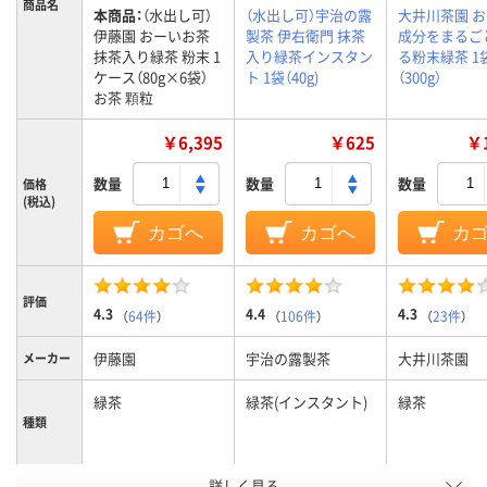
商品名
本商品：
（水出し可）
（水出し可）宇治の露
大井川茶園 
伊藤園 おーいお茶
製茶 伊右衛門 抹茶
成分をまるご
抹茶入り緑茶 粉末 1
入り緑茶インスタン
る粉末緑茶 1
ケース（80g×6袋）
ト 1袋（40g)
（300g）
お茶 顆粒
￥6,395
￥625
￥1
数量
数量
数量
価格
(税込)
カゴへ
カゴへ
カ
評価
4.3
4.4
4.3
（
64件
）
（
106件
）
（
23件
）
伊藤園
宇治の露製茶
大井川茶園
メーカー
緑茶
緑茶(インスタント)
緑茶
種類
アスクル
詳しく見る