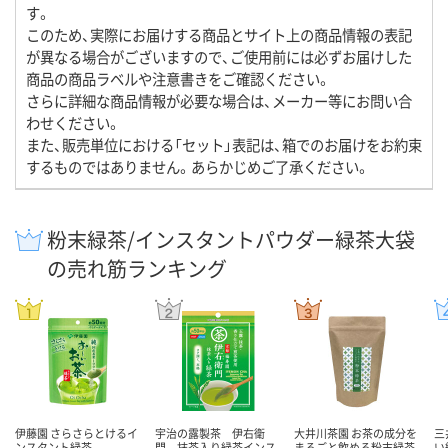
す。
このため、実際にお届けする商品とサイト上の商品情報の表記
が異なる場合がございますので、ご使用前には必ずお届けした
商品の商品ラベルや注意書きをご確認ください。
さらに詳細な商品情報が必要な場合は、メーカー等にお問い合
わせください。
また、販売単位における「セット」表記は、箱でのお届けをお約束
するものではありません。あらかじめご了承ください。
粉末緑茶/インスタントパウダー緑茶大袋
の売れ筋ランキング
伊藤園 さらさらとけるイ
宇治の露製茶 伊右衛
大井川茶園 お茶の成分を
三
ンスタント緑茶
門 抹茶入り緑茶インス
まるごと飲める粉末緑茶
い