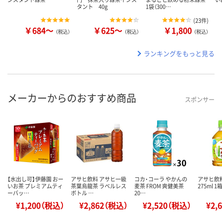
タント 40g
1袋（300…
(
23件
)
￥684～
￥625～
￥1,800
（税込）
（税込）
（税込）
ランキングをもっと見る
メーカーからのおすすめ商品
スポンサー
【水出し可】伊藤園 おー
アサヒ飲料 アサヒ一級
コカ・コーラ やかんの
アサヒ飲
いお茶 プレミアムティ
茶葉烏龍茶 ラベルレス
麦茶 FROM 爽健美茶
275ml 1
ーバッ…
ボトル …
20…
¥1,200（税込）
¥2,862（税込）
¥2,520（税込）
¥2,