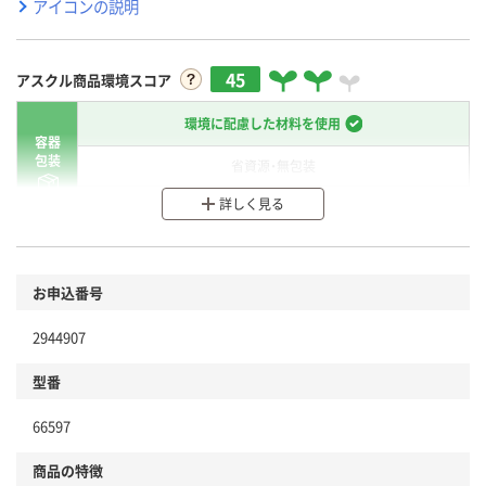
アイコンの説明
45
アスクル商品環境スコア
環境に配慮した材料を使用
容器
包装
省資源・無包装
詳しく見る
分別・リサイクルしやすい設計
環境に配慮した材料を使用
商品
お申込番号
本体
省資源・省エネ・節水
2944907
分別・リサイクルしやすい設計
型番
独自の回収スキームがある
仕組
66597
アスクルで資源循環している
商品の特徴
温室効果ガスなどの削減