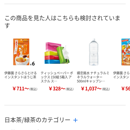
あり
あり
あり
在庫
8月7日（金）
8月7日（金）
8月7日（金）
お届け日
この商品を見た人はこちらも検討されていま
す
数量
数量
数量
カゴへ
カゴへ
カ
伊藤園 さらさらとける
ティッシュペーパー ボ
嬬恋銘水 ナチュラルミ
伊藤園 さ
インスタントほうじ茶
ックス 150組 5箱入 ア
ネラルウォーター
インスタン
スクル ス…
500mlキャップシ…
￥711～
￥328～
￥1,037～
￥5
（税込）
（税込）
（税込）
日本茶/緑茶のカテゴリー