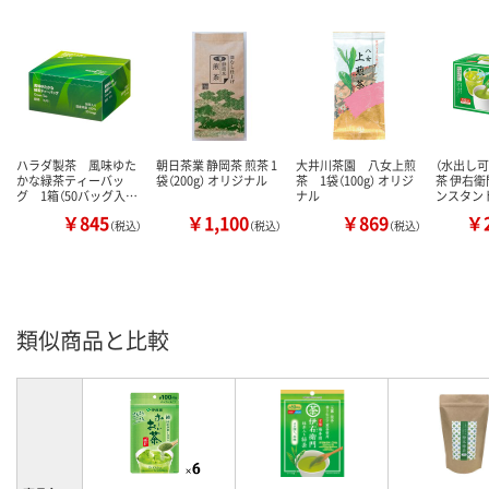
ハラダ製茶 風味ゆた
朝日茶業 静岡茶 煎茶 1
大井川茶園 八女上煎
（水出し
かな緑茶ティーバッ
袋（200g） オリジナル
茶 1袋（100g） オリジ
茶 伊右衛
グ 1箱（50バッグ入…
ナル
ンスタン
￥845
￥1,100
￥869
￥2
（税込）
（税込）
（税込）
類似商品と比較