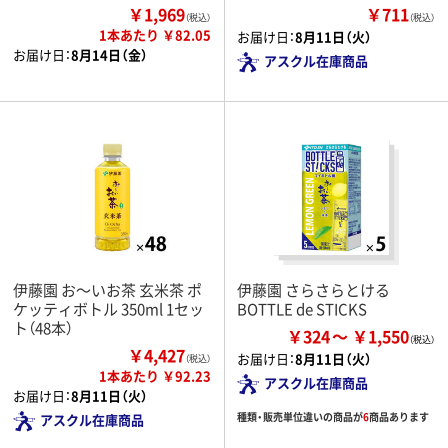
￥1,969
￥711
（税込）
（税込）
1本あたり ￥82.05
お届け日：
8月11日（火）
お届け日：
8月14日（金）
アスクル在庫商品
伊藤園 お～いお茶 玄米茶 ポ
伊藤園 さらさらとける
ケッティボトル 350ml 1セッ
BOTTLE de STICKS
ト（48本）
￥324
￥1,550
￥4,427
お届け日：
8月11日（火）
（税込）
1本あたり ￥92.23
アスクル在庫商品
お届け日：
8月11日（火）
種類・販売単位違いの商品が
6
商品あります
アスクル在庫商品