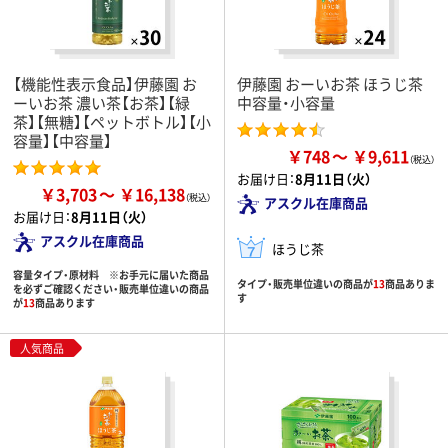
【機能性表示食品】伊藤園 お
伊藤園 おーいお茶 ほうじ茶
ーいお茶 濃い茶【お茶】【緑
中容量・小容量
茶】【無糖】【ペットボトル】【小
容量】【中容量】
￥748
￥9,611
お届け日：
8月11日（火）
￥3,703
￥16,138
アスクル在庫商品
お届け日：
8月11日（火）
アスクル在庫商品
ほうじ茶
容量タイプ・原材料 ※お手元に届いた商品
タイプ・販売単位違いの商品が
13
商品ありま
を必ずご確認ください・販売単位違いの商品
す
が
13
商品あります
人気商品