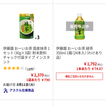
伊藤園 おーいお茶 国産抹茶 1
伊藤園 おーいお茶 緑茶
セット（30g×3袋） 粉末飲料
350ml 1箱（24本入）（わけあり
チャック付袋タイプ インスタ
品）
ント
￥1,792
（税込）
（
）
1本あたり ￥74.67
18件
￥2,370
（税込）
現在ご注文いただけません
1袋あたり ￥790
お届け日：
8月11日（火）
アスクル在庫商品