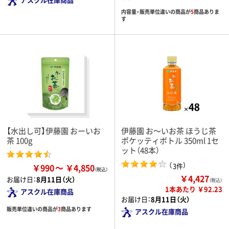
内容量・販売単位違いの商品が
5
商品ありま
す
【水出し可】伊藤園 おーいお
伊藤園 お～いお茶 ほうじ茶
茶 100g
ポケッティボトル 350ml 1セ
ット（48本）
（
）
3件
￥990
￥4,850
￥4,427
お届け日：
8月11日（火）
（税込）
1本あたり ￥92.23
アスクル在庫商品
お届け日：
8月11日（火）
販売単位違いの商品が
3
商品あります
アスクル在庫商品