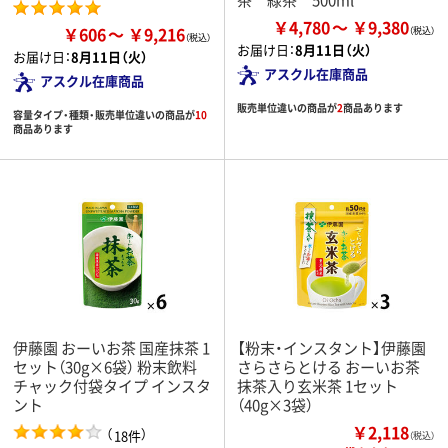
￥4,780
￥9,380
￥606
￥9,216
お届け日：
8月11日（火）
お届け日：
8月11日（火）
アスクル在庫商品
アスクル在庫商品
販売単位違いの商品が
2
商品あります
容量タイプ・種類・販売単位違いの商品が
10
商品あります
伊藤園 おーいお茶 国産抹茶 1
【粉末・インスタント】伊藤園
セット（30g×6袋） 粉末飲料
さらさらとける おーいお茶
チャック付袋タイプ インスタ
抹茶入り玄米茶 1セット
ント
（40g×3袋）
￥2,118
（
）
18件
（税込）