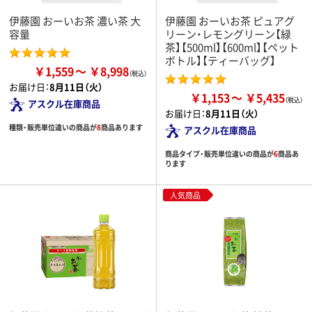
伊藤園 おーいお茶 濃い茶 大
伊藤園 おーいお茶 ピュアグ
容量
リーン・レモングリーン【緑
茶】【500ml】【600ml】【ペット
ボトル】【ティーバッグ】
￥1,559
￥8,998
お届け日：
8月11日（火）
￥1,153
￥5,435
アスクル在庫商品
お届け日：
8月11日（火）
種類・販売単位違いの商品が
8
商品あります
アスクル在庫商品
商品タイプ・販売単位違いの商品が
6
商品あ
ります
人気商品