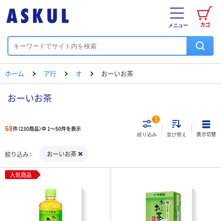
カゴ
メニュー
ホーム
ア行
オ
おーいお茶
おーいお茶
1
68
件（230商品）中 1～50件を表示
表示切替
絞り込み
並び替え
おーいお茶
絞り込み
人気商品