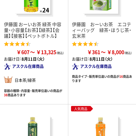
伊藤園 おーいお茶 緑茶 中容
伊藤園 おーいお茶 エコテ
量・小容量【お茶】【緑茶】【会
ィーバッグ 緑茶・ほうじ茶・
議】【接客】【ペットボトル】
玄米茶
￥607
￥13,325
￥361
￥8,000
お届け日：
8月11日（火）
お届け日：
8月11日（火）
アスクル在庫商品
アスクル在庫商品
商品タイプ・販売単位違いの商品が
16
商品あ
日本茶/緑茶
ります
容器の種類・内容量・販売単位違いの商品が
38
商品あります
人気商品