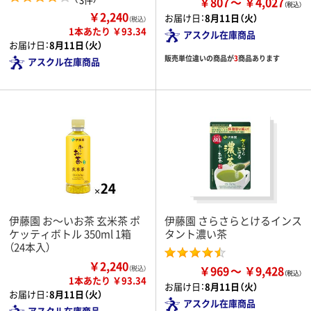
￥807
￥4,027
￥2,240
お届け日：
8月11日（火）
（税込）
1本あたり ￥93.34
アスクル在庫商品
お届け日：
8月11日（火）
販売単位違いの商品が
3
商品あります
アスクル在庫商品
伊藤園 お～いお茶 玄米茶 ポ
伊藤園 さらさらとけるインス
ケッティボトル 350ml 1箱
タント濃い茶
（24本入）
￥2,240
￥969
￥9,428
（税込）
1本あたり ￥93.34
お届け日：
8月11日（火）
お届け日：
8月11日（火）
アスクル在庫商品
アスクル在庫商品