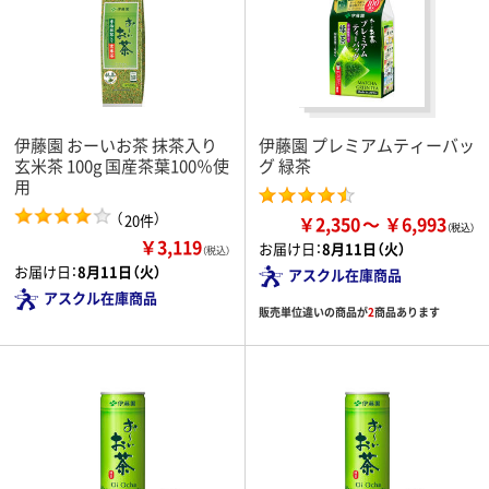
伊藤園 おーいお茶 抹茶入り
伊藤園 プレミアムティーバッ
玄米茶 100g 国産茶葉100％使
グ 緑茶
用
（
）
20件
￥2,350
￥6,993
￥3,119
お届け日：
8月11日（火）
（税込）
お届け日：
8月11日（火）
アスクル在庫商品
アスクル在庫商品
販売単位違いの商品が
2
商品あります