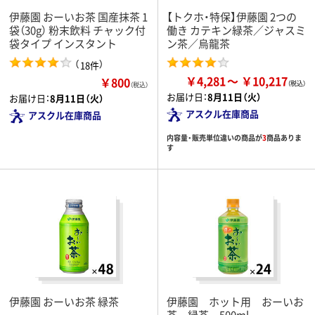
伊藤園 おーいお茶 国産抹茶 1
【トクホ・特保】伊藤園 2つの
袋（30g） 粉末飲料 チャック付
働き カテキン緑茶／ジャスミ
袋タイプ インスタント
ン茶／烏龍茶
（
）
18件
￥4,281
￥10,217
￥800
（税込）
お届け日：
8月11日（火）
お届け日：
8月11日（火）
アスクル在庫商品
アスクル在庫商品
内容量・販売単位違いの商品が
3
商品ありま
す
伊藤園 おーいお茶 緑茶
伊藤園 ホット用 おーいお
茶 緑茶 500ml