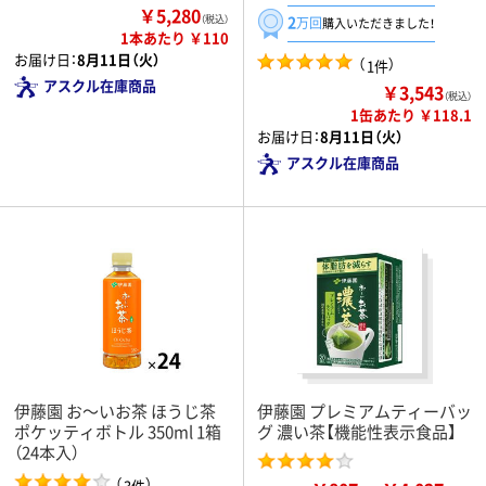
￥5,280
2
（税込）
万回
購入いただきました！
1本あたり ￥110
お届け日：
8月11日（火）
（
）
1件
アスクル在庫商品
￥3,543
（税込）
1缶あたり ￥118.1
お届け日：
8月11日（火）
アスクル在庫商品
伊藤園 お～いお茶 ほうじ茶
伊藤園 プレミアムティーバッ
ポケッティボトル 350ml 1箱
グ 濃い茶【機能性表示食品】
（24本入）
（
）
3件