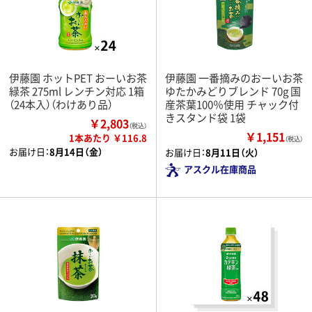
伊藤園 ホットPET おーいお茶
伊藤園 一番摘みのおーいお茶
緑茶 275ml レンチン対応 1箱
ゆたかみどりブレンド 70g 国
（24本入）（わけあり品）
産茶葉100％使用 チャック付
きスタンド袋 1袋
￥2,803
（税込）
￥1,151
1本あたり ￥116.8
（税込）
お届け日：
8月14日（金）
お届け日：
8月11日（火）
アスクル在庫商品