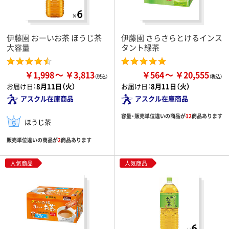
伊藤園 おーいお茶 ほうじ茶
伊藤園 さらさらとけるインス
大容量
タント緑茶
￥1,998
￥3,813
￥564
￥20,555
お届け日：
8月11日（火）
お届け日：
8月11日（火）
アスクル在庫商品
アスクル在庫商品
容量・販売単位違いの商品が
12
商品あります
ほうじ茶
販売単位違いの商品が
2
商品あります
人気商品
人気商品