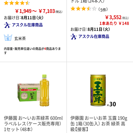
トル 1箱（24本入）
（
）
5件
￥1,949
￥7,103
￥3,552
お届け日：
8月11日（火）
（税込）
1本あたり ￥148
アスクル在庫商品
お届け日：
8月11日（火）
アスクル在庫商品
玄米茶
内容量・販売単位違いの商品が
4
商品ありま
す
伊藤園 お～いお茶緑茶 600ml
伊藤園 おーいお茶 玉露 190g
ラベルレス（ケース販売専用）
缶 1箱（30缶入） お茶 緑茶 高
1セット（48本）
級【接客】