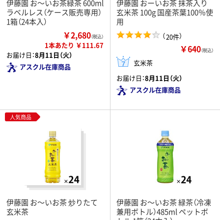
伊藤園 お～いお茶緑茶 600ml
伊藤園 おーいお茶 抹茶入り
ラベルレス（ケース販売専用）
玄米茶 100g 国産茶葉100％使
1箱（24本入）
用
￥2,680
（
）
20件
（税込）
1本あたり ￥111.67
￥640
（税込）
お届け日：
8月11日（火）
玄米茶
アスクル在庫商品
お届け日：
8月11日（火）
アスクル在庫商品
人気商品
伊藤園 お～いお茶 炒りたて
伊藤園 お～いお茶 緑茶（冷凍
玄米茶
兼用ボトル）485ml ペットボ