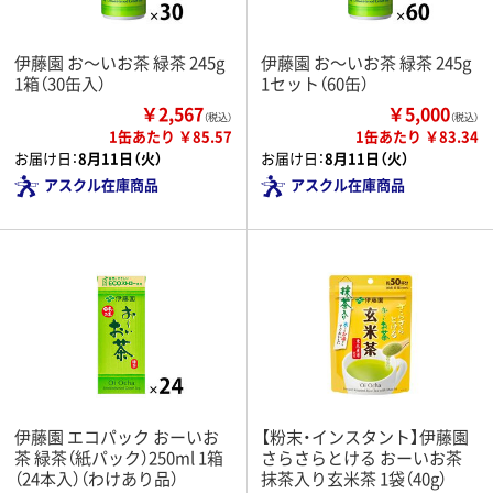
伊藤園 お～いお茶 緑茶 245g
伊藤園 お～いお茶 緑茶 245g
1箱（30缶入）
1セット（60缶）
￥2,567
￥5,000
（税込）
（税込）
1缶あたり ￥85.57
1缶あたり ￥83.34
お届け日：
8月11日（火）
お届け日：
8月11日（火）
アスクル在庫商品
アスクル在庫商品
伊藤園 エコパック おーいお
【粉末・インスタント】伊藤園
茶 緑茶（紙パック）250ml 1箱
さらさらとける おーいお茶
（24本入）（わけあり品）
抹茶入り玄米茶 1袋（40g）