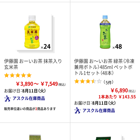
伊藤園 おーいお茶 抹茶入り
伊藤園 お～いお茶 緑茶（冷凍
玄米茶
兼用ボトル）485ml ペットボ
トル1セット（48本）
（
）
5件
￥3,890
￥7,549
￥6,890
お届け日：
8月11日（火）
（税込）
1本あたり ￥143.55
アスクル在庫商品
お届け日：
8月11日（火）
販売単位違いの商品が
2
商品あります
アスクル在庫商品