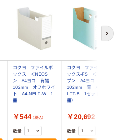
次へ
コクヨ ファイルボ
コクヨ ファイルボ
コクヨ 
ックス ＜NEOS
ックス-FS ＜Tタイ
ックス-F
＞ A4ヨコ 背幅
プ＞ A4ヨコ 背幅
プ＞ A
102mm オフホワイ
102mm 青 A4-
102m
ト A4-NELF-W 1
LFT-B 1セット（50
A4-LF
冊
冊）
（10冊）
￥544
￥20,692
￥3,7
（税込）
（税込）
数量
数量
数量