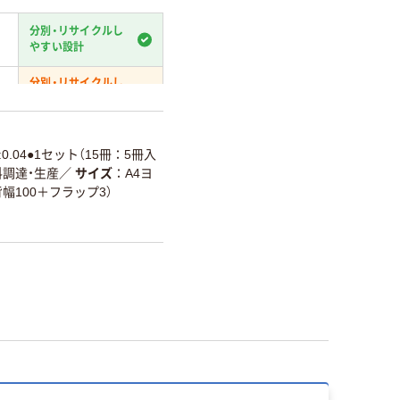
分別・リサイクルし
やすい設計
分別・リサイクルし
やすい設計
温室効果ガスなどの
削減
:0.04●1セット（15冊：5冊入
材料調達・生産
／
サイズ
A4ヨ
詳細「
アスクル商品環境スコ
（背幅100＋フラップ3）