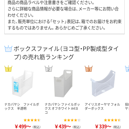
商品の商品ラベルや注意書きをご確認ください。
さらに詳細な商品情報が必要な場合は、メーカー等にお問い合
わせください。
また、販売単位における「セット」表記は、箱でのお届けをお約束
するものではありません。あらかじめご了承ください。
ボックスファイル（ヨコ型・PP製成型タイ
プ）の売れ筋ランキング
ナカバヤシ ファイルボ
ナカバヤシ ファイルボッ
アイリスオーヤマ フォル
投
ックス 半透明
クス オフホワイト A4ヨ
ダーボックス
ヤ
コ
￥499～
￥439～
￥339～
（税込）
（税込）
（税込）