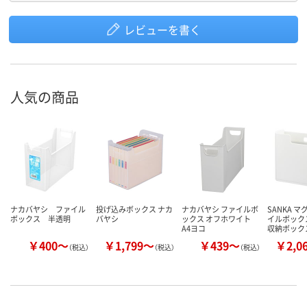
レビューを書く
人気の商品
ナカバヤシ ファイル
投げ込みボックス ナカ
ナカバヤシ ファイルボ
SANKA 
ボックス 半透明
バヤシ
ックス オフホワイト
イルボック
A4ヨコ
収納ボック
￥400～
￥1,799～
￥439～
￥2,0
（税込）
（税込）
（税込）