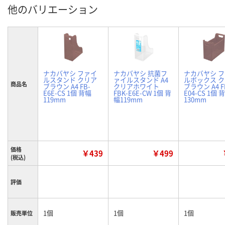
他のバリエーション
ナカバヤシ ファイ
ナカバヤシ 抗菌フ
ナカバヤシ 
ルスタンド クリア
ァイルスタンド A4
ルボックス 
商品名
ブラウン A4 FB-
クリアホワイト
ブラウン A4 F
E6E-CS 1個 背幅
FBK-E6E-CW 1個 背
E04-CS 1個 
119mm
幅119mm
130mm
価格
￥439
￥499
(税込)
評価
1個
1個
1個
販売単位