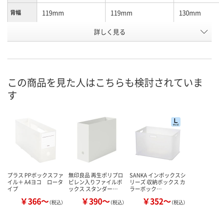
119mm
119mm
130mm
背幅
詳しく見る
クリアブラウン
クリアホワイト
クリアブラウ
色
お申込番
XR67270
XR67285
XR67301
号
入荷待ち
あり
入荷待ち
在庫
この商品を見た人はこちらも検討されていま
す
8月8日（土）
お届け日
数量
お取り扱い終了しま
お取り扱い終
した
した
カゴへ
プラス PPボックスファ
無印良品 再生ポリプロ
SANKA インボックスシ
イル＋ A4ヨコ ロータ
ピレン入りファイルボ
リーズ 収納ボックス カ
イプ
ックス スタンダー…
ラーボック…
￥366～
￥390～
￥352～
（税込）
（税込）
（税込）