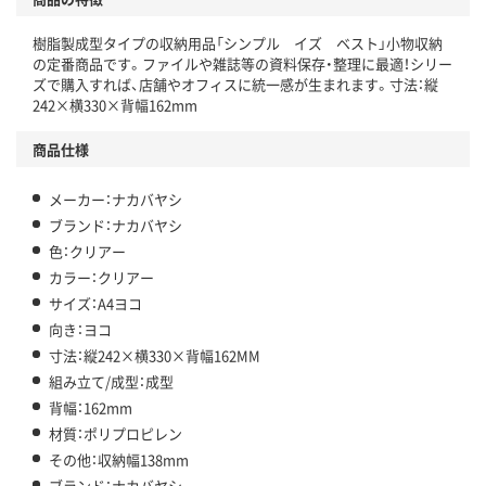
樹脂製成型タイプの収納用品「シンプル イズ ベスト」小物収納
の定番商品です。ファイルや雑誌等の資料保存・整理に最適！シリー
ズで購入すれば、店舗やオフィスに統一感が生まれます。寸法：縦
242×横330×背幅162mm
商品仕様
メーカー：ナカバヤシ
ブランド：ナカバヤシ
色：クリアー
カラー：クリアー
サイズ：A4ヨコ
向き：ヨコ
寸法：縦242×横330×背幅162MM
組み立て/成型：成型
背幅：162mm
材質：ポリプロピレン
その他：収納幅138mm
ブランド：ナカバヤシ