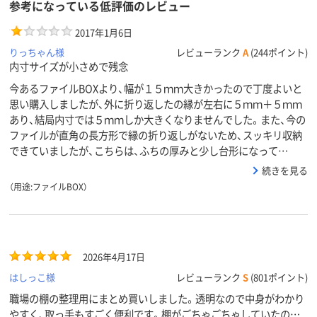
参考になっている低評価のレビュー
2017年1月6日
りっちゃん様
レビューランク
A
(244ポイント)
内寸サイズが小さめで残念
今あるファイルBOXより、幅が１５ｍｍ大きかったので丁度よいと
思い購入しましたが、外に折り返したの縁が左右に５ｍｍ＋５ｍｍ
あり、結局内寸では５ｍｍしか大きくなりませんでした。また、今の
ファイルが直角の長方形で縁の折り返しがないため、スッキリ収納
できていましたが、こちらは、ふちの厚みと少し台形になって…
続きを見る
（用途:ファイルBOX）
2026年4月17日
はしっこ様
レビューランク
S
(801ポイント)
職場の棚の整理用にまとめ買いしました。透明なので中身がわかり
やすく、取っ手もすごく便利です。棚がごちゃごちゃしていたので