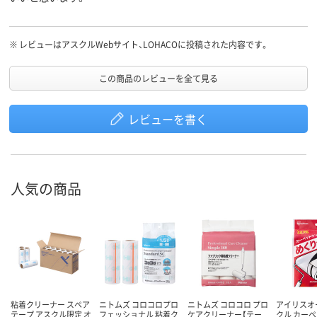
※
レビューはアスクルWebサイト、LOHACOに投稿された内容です。
この商品のレビューを全て見る
レビューを書く
人気の商品
粘着クリーナー スペア
ニトムズ コロコロプロ
ニトムズ コロコロ プロ
アイリスオ
テープ アスクル限定 オ
フェッショナル 粘着ク
ケアクリーナー【テー
クル カー