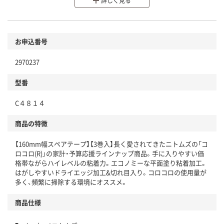
分別・リサイクルしやすい設計
詳しく見る
環境に配慮した材料を使用
商品
お申込番号
本体
省資源・省エネ・節水
2970237
分別・リサイクルしやすい設計
型番
独自の回収スキームがある
仕組
C４８１４
アスクルで資源循環している
商品の特徴
温室効果ガスなどの削減
【160mm幅スペアテープ】【3巻入】長く愛されてきたニトムズの「コ
この商品の環境配慮ポイントです。下記商品詳細「
ロコロ(R)」の家計・予算応援ラインナップ商品。手に入りやすい価
アスクル商品環境スコア詳細／加点項目
」で確認できます。
格帯ながらハイレベルの粘着力。エコノミーな平面塗り粘着加工。
はがしやすいドライエッジ加工&切れ目入り。コロコロの使用量が
多く、頻繁に掃除する環境にオススメ。
商品仕様