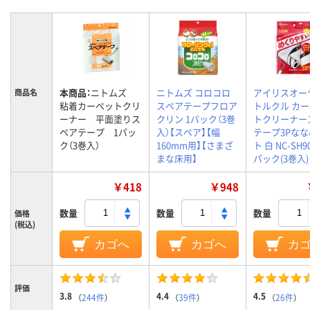
本商品：
ニトムズ
ニトムズ コロコロ
アイリスオー
商品名
粘着カーペットクリ
スペアテープフロア
トルクル カ
ーナー 平面塗りス
クリン 1パック（3巻
トクリーナー
ペアテープ 1パッ
入）【スペア】【幅
テープ3Pな
ク（3巻入）
160mm用】【さまざ
ト 白 NC-SH90
まな床用】
パック(3巻入)
￥418
￥948
数量
数量
数量
価格
(税込)
カゴへ
カゴへ
カ
評価
3.8
4.4
4.5
（
244件
）
（
39件
）
（
26件
）