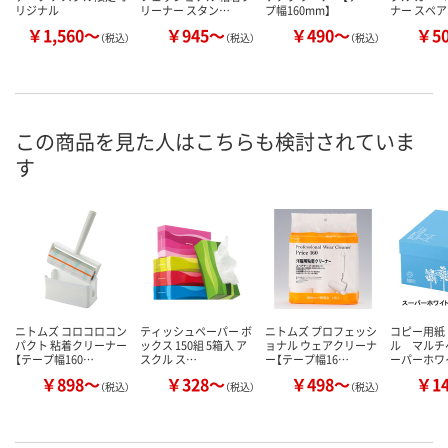
リジナル
リーナー スタン…
プ幅160mm】
ナー スペ
￥1,560～
￥945～
￥490～
￥5
（税込）
（税込）
（税込）
この商品を見た人はこちらも検討されていま
す
ニトムズ コロコロコン
ティッシュペーパー ボ
ニトムズ プロフェッシ
コピー用紙
パクト 粘着クリーナー
ックス 150組 5箱入 ア
ョナル ウェアクリーナ
ル マルチ
【テープ幅160…
スクル ス…
ー【テープ幅16…
ーパーホワ
￥898～
￥328～
￥498～
￥1
（税込）
（税込）
（税込）