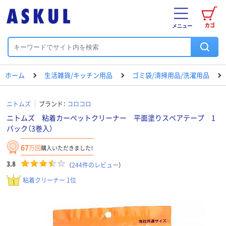
カゴ
メニュー
ホーム
生活雑貨/キッチン用品
ゴミ袋/清掃用品/洗濯用品
ニトムズ
ブランド：
コロコロ
ニトムズ 粘着カーペットクリーナー 平面塗りスペアテープ 1
パック（3巻入）
67
万回
購入いただきました！
3.8
（
244
件のレビュー
）
粘着クリーナー 1位