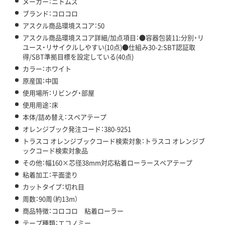
メーカー：ニトムズ
ブランド：コロコロ
アスクル商品環境スコア：50
アスクル商品環境スコア詳細/加点項目：●容器包装11:分別・リ
ユース・リサイクルしやすい(10点)●仕組み30-2:SBT認証取
得/SBT準拠目標を設定している(40点)
カラー：ホワイト
原産国：中国
使用場所：リビング・部屋
使用用途：床
本体/詰め替え：スペアテープ
オレンジブック発注コード：380-9251
トラスコ オレンジブックコード検索対象：トラスコ オレンジブ
ックコード検索対象品
その他：幅160×芯径38mm対応粘着ローラースペアテープ
粘着加工：平面塗り
カットタイプ：切れ目
周数：90周（約13m）
商品特徴：コロコロ 粘着ローラー
テープ種類：エコノミー