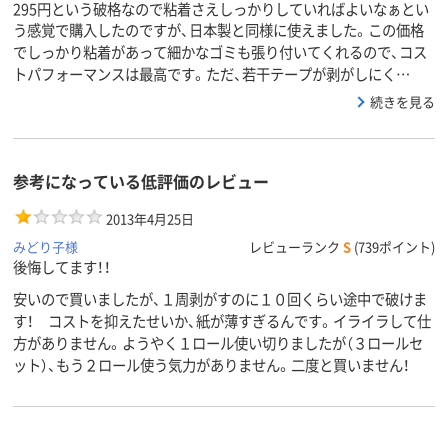
295円という破格なので粘着さえしっかりしていればよいなぁとい
う感覚で購入したのですが、日本製と同様に使えました。この価格
でしっかり粘着があって細かなゴミも張り付いてくれるので、コス
トパフォーマンスは最高です。ただ、若干テープが剥がしにく…
続きを見る
参考になっている低評価のレビュー
2013年4月25日
みどり子様
レビューランク
S
(739ポイント)
後悔してます！！
安いので買いましたが、１周剥がすのに１０回くらい途中で破けま
す！ コストを抑えたせいか、紙が薄すぎるんです。イライラして仕
方がありません。ようやく１ロール使い切りましたが（３ロールセ
ット）、もう２ロール使う気力がありません。二度と買いません！