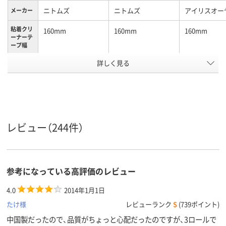
ニトムズ
ニトムズ
アイリスオー
メーカー
粘着クリ
160mm
160mm
160mm
ーナーテ
ープ幅
カラーグ
詳しく見る
ホワイト系
ブルー系
ホワイト系
ループ
アスクル
商品環境
50
50
スコア
レビュー（244件）
参考になっている高評価のレビュー
4.0
2014年1月1日
たけ様
レビューランク
S
(739ポイント)
中国製だったので、品質がちょっと心配だったのですが、3ロールで