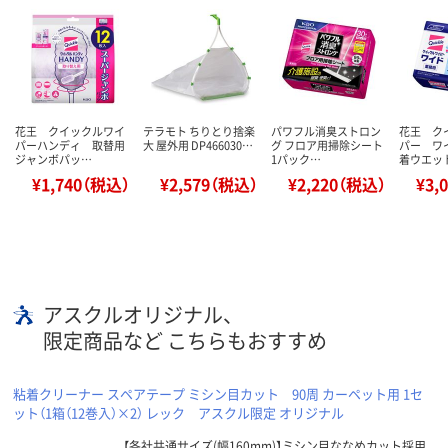
花王 クイックルワイ
テラモト ちりとり捨楽
パワフル消臭ストロン
花王 ク
パーハンディ 取替用
大 屋外用 DP466030…
グ フロア用掃除シート
パー ワ
ジャンボパッ…
1パック…
着ウエッ
¥1,740（税込）
¥2,579（税込）
¥2,220（税込）
¥3,
アスクルオリジナル、
限定商品など こちらもおすすめ
粘着クリーナー スペアテープ ミシン目カット 90周 カーペット用 1セ
ット（1箱（12巻入）×2） レック アスクル限定 オリジナル
【各社共通サイズ(幅160mm)】ミシン目ななめカット採用