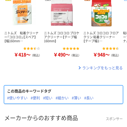
ニトムズ 粘着クリーナ
ニトムズ コロコロ プロケ
ニトムズ コロコロ フロア
粘
ー「コロコロ」【スペア】
アクリーナー【テープ幅
クリン 粘着クリーナー
ー
【幅160mm…
160mm】
【テープ幅1…
ナ
￥418～
￥490～
￥948～
（税込）
（税込）
（税込）
ランキングをもっと見る
この商品のキーワードタグ
#使いやすい
#便利
#短い
#細かい
#薄い
#長い
メーカーからのおすすめ商品
スポンサー