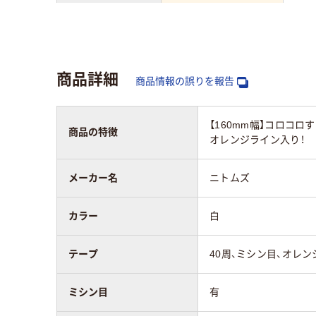
アスクル商品環境
50
スコア
商品詳細
商品情報の誤りを報告
【160mm幅】コロコ
商品の特徴
オレンジライン入り！
メーカー名
ニトムズ
カラー
白
テープ
40周、ミシン目、オレ
ミシン目
有