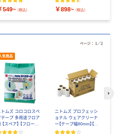
イプ アスクル・ロハ
【カーペット用】
￥549~
￥898~
コ オリジナル
（税込）
（税込）
ページ：
1
／
2
人気商品
次のスライド
ニトムズ コロコロスペ
ニトムズ プロフェッシ
コロコロ 
アテープ 多用途フロア
ョナル ウェアクリーナ
取り替え 
用 【スペア】 【フローリ
ー【テープ幅80mm】【衣
ト 50周 
ング用】
類用】
ク（2巻入）