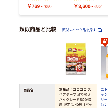
ト/伸縮） シンプルデザ
￥769~
￥3,600~
イン
（税込）
（税込）
類似商品と比較
類似スペック品を探す
本商品：
コロコロ ス
ニト
商品名
ペアテープ 取り替え
ッシ
ハイグレードSC強接
リー
着 限定品 40周 1パッ
1パ