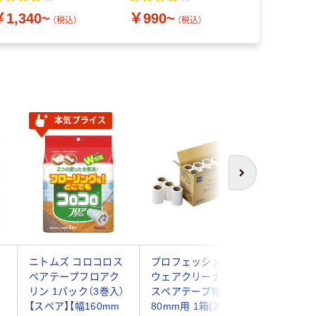
￥856
（
￥1,340~
￥990~
（税込）
（税込）
本気プライス
次へ
ニトムズ コロコロス
プロフェッショナル
ライフ堂
ペアテープフロアク
ウェアクリーナー
ジ塗り普
リン 1パック（3巻入）
スペアテープ幅
LD-304
【スペア】【幅160mm
80mm用 1箱(20巻入)
入）