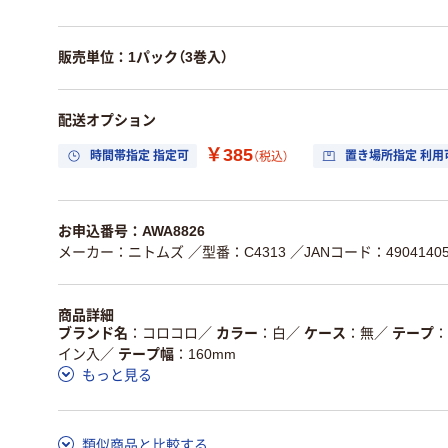
販売単位：1パック（3巻入）
配送オプション
￥385
時間帯指定 指定可
置き場所指定 利用
（税込）
お申込番号：AWA8826
メーカー：ニトムズ
／型番：C4313
／JANコード：49041405
商品詳細
ブランド名
コロコロ
／
カラー
白
／
ケース
無
／
テープ
イン入
／
テープ幅
160mm
もっと見る
類似商品と比較する