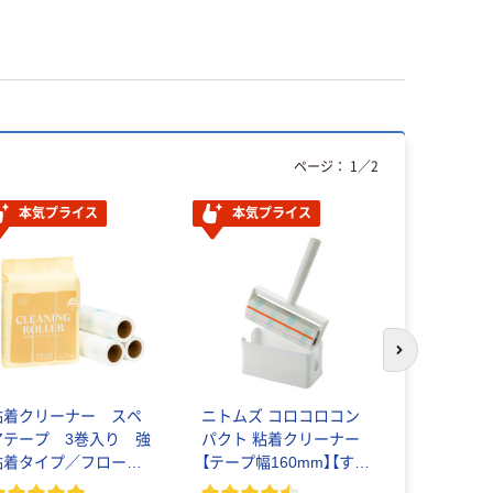
ページ：
1
／
2
本気プライス
本気プライス
次のスライド
粘着クリーナー スペ
ニトムズ コロコロコン
コロコロ 
アテープ 3巻入り 強
パクト 粘着クリーナー
取り替え 
粘着タイプ／フローリ
【テープ幅160mm】【すじ
￥517~
ング・カーペット両用タ
塗り】【スカットカット】