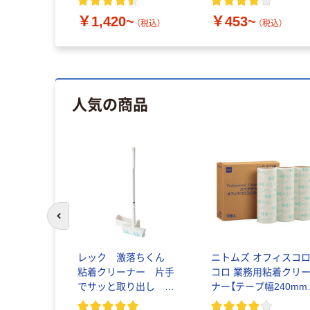
り位置がわかりやすい
￥1,420~
￥453~
印刷
（税込）
（税込）
人気の商品
前のスライドへ
レック 激落ちくん
ニトムズ オフィスコ
粘着クリーナー 片手
コロ 業務用粘着クリ
でサッと取り出し 本
ナー【テープ幅240mm
体ケース付き （ショー
【芯径76.5mm】