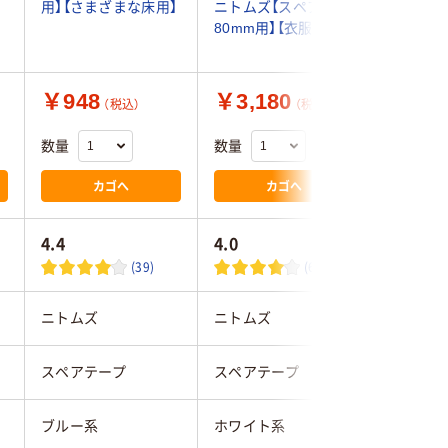
用】【さまざまな床用】
ニトムズ【スペア】【幅
80mm用】【衣服用】
￥948
￥3,180
￥789
（税込）
（税込）
数量
数量
数量
カゴへ
カゴへ
4.4
4.0
4.0
(39)
(6)
ニトムズ
ニトムズ
Life-do.P
スペアテープ
スペアテープ
スペアテ
ブルー系
ホワイト系
ホワイト