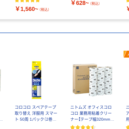
￥628~
（税込）
￥1,560~
（税込）
ロ
コロコロ スペアテープ
ニトムズ オフィスコロ
ー
取り替え 洋服用 スマー
コロ 業務用粘着クリー
】
ト 50周 1パック（2巻入）
ナー【テープ幅320mm】
ニトムズ
【芯径76.5mm】