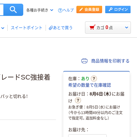
ヘルプ
各種お手続き
0
スイートポイント
あとで買う
カゴ
点
商品情報を印刷する
グレードSC強接着
在庫：
あり
希望の数量で在庫確認
お届け日：
8月6日（木）
にお届
パッと切れる！
け
お急ぎ便：8月5日（水）にお届け
（今から13時間49分以内のご注文
で指定可。追加料金なし）
お届け先：