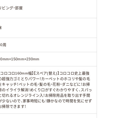
リビング・部屋
床
40周
50mm×150mm×230mm
【コロコロ160mm幅】【スペア(替え)】コロコロ史上最強
の超強力ゴミとりパワー！カーペットのホコリや髪の毛
をキャッチ！ペットの毛・髪の毛・花粉・ダニなどに！お掃
除のイライラ解消！めくり口がすぐわかりやすく、スパっ
と切れるオレンジライン入！お掃除用品を取り出す手間
が少ないので、家事時短にも！静かなので時間を気にせず
お掃除できます！