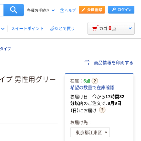
ヘルプ
各種お手続き
0
スイートポイント
あとで買う
カゴ
点
タイプ
商品情報を印刷する
イプ 男性用グリー
在庫：
5点
希望の数量で在庫確認
お届け日：今から
17時間32
分以内
のご注文で、
8月9日
（日）
にお届け
お届け先：