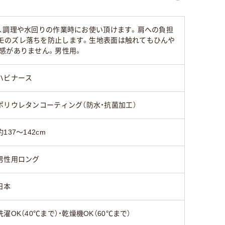
、調理や水回りの作業時にお使い頂けます。肩への負担
モのズレ落ちを防止します。生地表面は触れてもひんや
感がありません。男性用。
ハビナース
ポリウレタンコーティング（防水・抗菌加工）
約137～142cm
男性用ロング
日本
洗濯OK（40℃まで）・乾燥機OK（60℃まで）