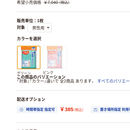
希望小売価格
￥7,040
（税込）
販売単位：1枚
対象
カラーを選択
ピンク
グリーン
この商品のバリエーション
「対象」「カラー」違いで 全2商品 あります。
すべてのバリエー
配送オプション
￥385
時間帯指定 指定可
置き場所指定 利用
（税込）