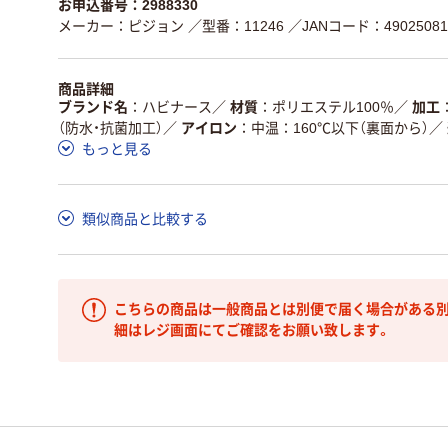
お申込番号：2988330
メーカー：ピジョン
／型番：11246
／JANコード：49025081
商品詳細
ブランド名
ハビナース
／
材質
ポリエステル100％
／
加工
（防水・抗菌加工）
／
アイロン
中温：160℃以下（裏面から）
／
もっと見る
類似商品と比較する
こちらの商品は一般商品とは別便で届く場合がある別
細はレジ画面にてご確認をお願い致します。