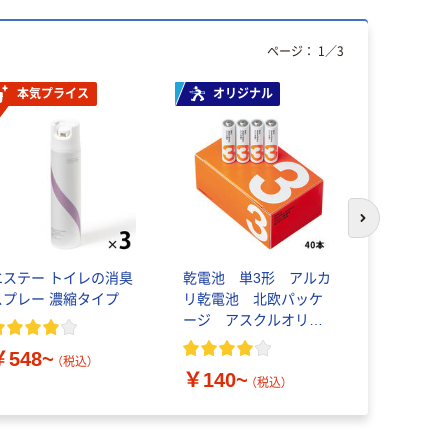
ページ：
1
／
3
本気プライス
オリジナル
本気プ
次のスライド
エステー トイレの消臭
乾電池 単3形 アルカ
アスクル 
スプレー 濃縮タイプ
リ乾電池 北欧パッケ
用ポケット 
ージ アスクルオリジ
0.08mm
ナル
￥548~
（税込）
￥140~
￥856~
（税込）