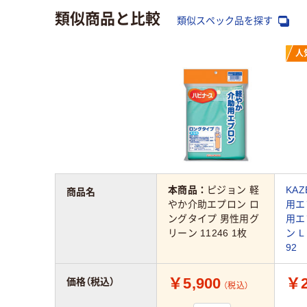
類似商品と比較
類似スペック品を探す
人
本商品：
ピジョン 軽
KA
商品名
やか介助エプロン ロ
用エ
ングタイプ 男性用グ
用エ
リーン 11246 1枚
ン L
92
￥5,900
￥2
価格（税込）
（税込）