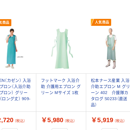
人気商品
気商品
ZEN（カゼン） 入浴
フットマーク 入浴介
松本ナース産業 入浴
プロン（入浴介助
助 介護用エプロン グ
介助エプロン M グ
プロン） グリー
リーン Mサイズ 1枚
ーン 402 介援隊カ
 （ロング丈） 909-
タログ S0233（直送
品）
,720
￥5,980
￥5,919
（税込）
（税込）
（税込）