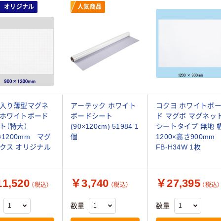
オリジナル
人気商品
入り薄型マグネ
アーテック ホワイト
コクヨ ホワイトボ
ホワイトボード
ボードシート
ド マグボ マグネッ
ト（特大）
(90×120cm) 51984 1
シートタイプ 無地 
0×1200mm マグ
個
1200×高さ900mm
クス オリジナル
FB-H34W 1枚
1,520
￥3,740
￥27,395
（税込）
（税込）
（税込）
数量
数量