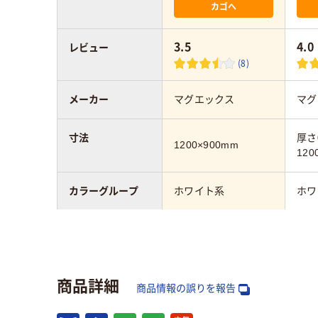
カゴへ
3.5
4.0
レビュー
(8)
メーカー
マグエックス
マグ
寸法
厚さ0
1200×900mm
120
カラーグループ
ホワイト系
ホワ
幅：mm
1200mm
120
タイプ
無地
方眼
商品詳細
商品情報の誤りを報告
ホワイトボード面
片面（無地）
片面