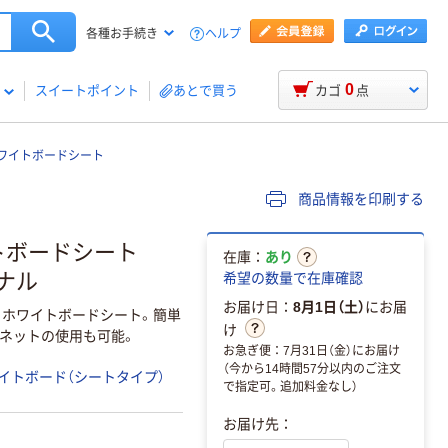
ヘルプ
各種お手続き
0
スイートポイント
あとで買う
カゴ
点
ワイトボードシート
商品情報を印刷する
トボードシート
在庫：
あり
ジナル
希望の数量で在庫確認
お届け日：
8月1日（土）
にお届
ホワイトボードシート。簡単
け
ネットの使用も可能。
お急ぎ便：7月31日（金）にお届け
（今から14時間57分以内のご注文
イトボード（シートタイプ）
で指定可。追加料金なし）
お届け先：