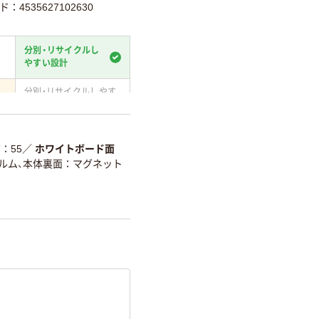
：4535627102630
分別・リサイクルし
やすい設計
分別・リサイクルしやす
い設計
て
温室効果ガスなどの削減
ア
55
／
ホワイトボード面
ィルム、本体裏面：マグネット
詳細「
アスクル商品環境スコ