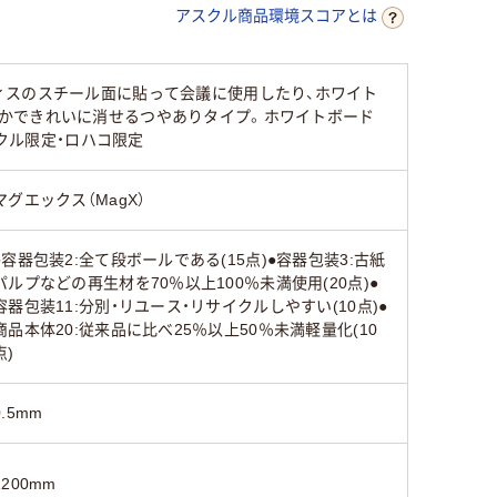
アスクル商品環境スコアとは
0.3ｍｍ
1.8mm
ィスのスチール面に貼って会議に使用したり、ホワイト
かできれいに消せるつやありタイプ。ホワイトボード
マグネットシートタ
吸着シートタイプ
クル限定・ロハコ限定
イプ
マグエックス（MagX）
●容器包装2:全て段ボールである(15点)●容器包装3:古紙
パルプなどの再生材を70％以上100％未満使用(20点)●
容器包装11:分別・リユース・リサイクルしやすい(10点)●
商品本体20:従来品に比べ25％以上50％未満軽量化(10
点)
0.5mm
1200mm