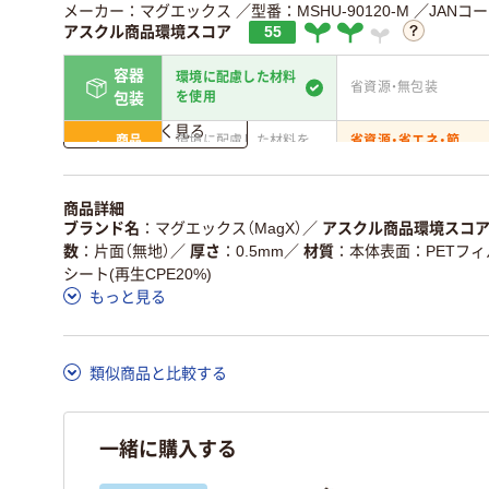
メーカー：マグエックス
／型番：MSHU-90120-M
／JANコード
アスクル商品環境スコア
55
容器
環境に配慮した材料
省資源・無包装
を使用
包装
詳しく見る
商品
環境に配慮した材料を
省資源・省エネ・節
本体
使用
水
独自の回収スキームが
アスクルで資源循環し
商品詳細
仕組
ある
いる
ブランド名
マグエックス（MagX）
／
アスクル商品環境スコ
数
片面（無地）
／
厚さ
0.5mm
／
材質
本体表面：PETフ
この商品の環境配慮ポイントです。詳しくはページ下部の商品
シート(再生CPE20%)
ア詳細／加点項目
」で確認できます。
もっと見る
類似商品と比較する
一緒に購入する