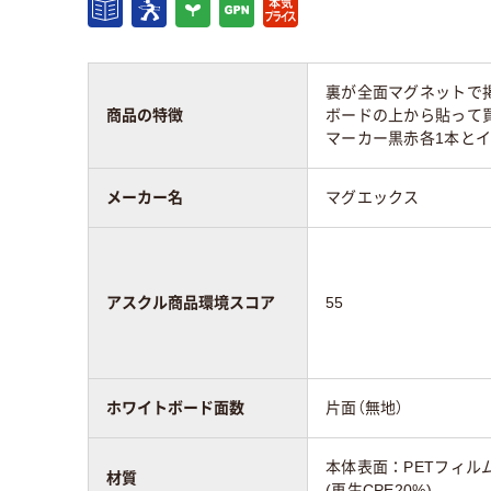
数
厚さ
0.5mm
0.3
裏が全面マグネットで
商品の特徴
ボードの上から貼って
シートタイプ
マグネットシートタ
マグ
マーカー黒赤各1本とイ
イプ
イプ
メーカー名
マグエックス
アスクル商品環境
55
55
スコア
アスクル商品環境スコア
55
ホワイトボード面数
片面（無地）
本体表面：PETフィル
材質
(再生CPE20%)