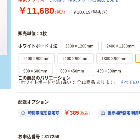
￥11,680
／￥10,619（税抜き）
（税込）
販売単位：1枚
3600×1200mm
2400×1200mm
ホワイトボード寸法
2400×900mm
2100×900mm
1800×900mm
900×600mm
600×450mm
450×300mm
この商品のバリエーション
「ホワイトボード寸法」違いで 全10商品 あります。
すべての
配送オプション
￥385
時間帯指定 指定可
置き場所指定 利用
（税込）
お申込番号：317256