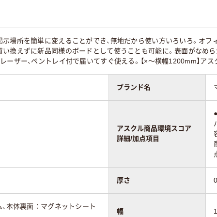
5mm
0.5mm
0.8mm
掲示場所を簡単に変えることができ、無地だから使い方いろいろ。オフ
買い換えずに新品同様のボードとして使うことも可能に。表面がなめら
ネットシートタ
粘着剤付きシートタ
マグネットシートタ
レーザー、ペントレイ付で届いてすぐ使える。【×～横幅1200mm】アス
イプ
イプ
ブランド名
アスクル商品環境スコア
詳細/加点項目
厚さ
ム、本体裏面：マグネットシート
幅