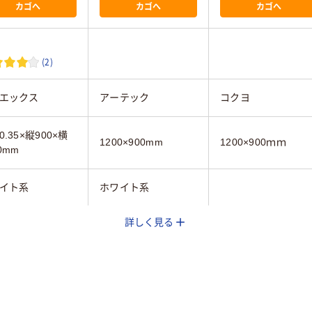
カゴへ
カゴへ
カゴへ
(2)
エックス
アーテック
コクヨ
.35×縦900×横
1200×900mm
1200×900ｍｍ
0mm
イト系
ホワイト系
詳しく見る
0mm
900mm
1200mm
入り
無地
無地
（暗線）
片面（無地）
片面（無地）