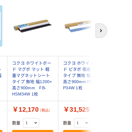
次へ
ー
コクヨ ホワイトボー
コクヨ ホワイトボー
コクヨ 
ト
ド マグボ マット 軽
ド ピタボ 吸着シート
ド マグ
幅
量マグネットシート
タイプ 無地 幅1200×
シートタ
タイプ 無地 幅1200×
高さ900mm FB-
ム付き 無
高さ900mm FB-
P34W 1枚
高さ900m
HSM34W 1枚
HK34W 
￥12,170
￥31,525
￥31,
（税込）
（税込）
数量
数量
数量