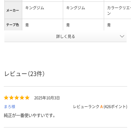
キングジム
キングジム
カラークリエ
メーカー
ン
青
青
青
テープ色
詳しく見る
黒
黒
黒
文字色
12mm
18mm
12mm
テープ幅
純正
純正
互換
タイプ
テープ長
8m
8m
8m、8m巻、8
レビュー（23件）
さ
アスクル
商品環境
65
65
スコア
2025年10月3日
まろ様
レビューランク
A
(426ポイント)
純正が一番使いやすいです。