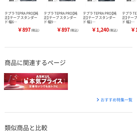
テプラ TEPRA PRO【純
テプラ TEPRA PRO【純
テプラ TEPRA PRO【純
テプラ TE
正】テープ スタンダー
正】テープ スタンダー
正】テープ スタンダー
正】テープ
ド 幅6…
ド 幅9…
ド 幅1…
ド 幅2…
￥897
￥897
￥1,240
￥1
（税込）
（税込）
（税込）
商品に関連するページ
おすすめ特集一覧
類似商品と比較