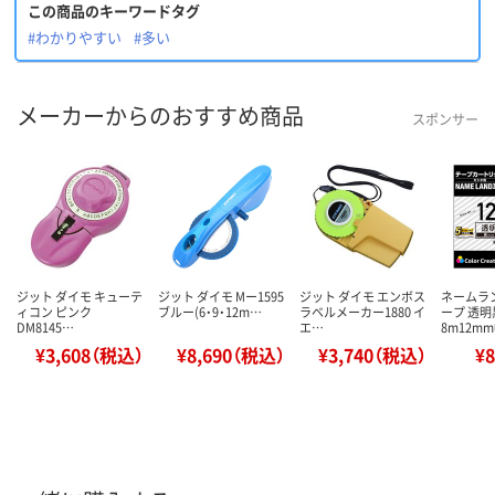
この商品のキーワードタグ
#わかりやすい
#多い
メーカーからのおすすめ商品
スポンサー
ジット ダイモ キューテ
ジット ダイモ Mー1595
ジット ダイモ エンボス
ネームラ
ィコン ピンク
ブルー(6・9・12m…
ラベルメーカー1880 イ
ープ 透
DM8145…
エ…
8m12mm
¥3,608（税込）
¥8,690（税込）
¥3,740（税込）
¥