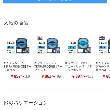
人気の商品
キングジム テプラ
キングジム テプラ
キングジム PROテー
キングジム
TEPRA PRO【純正】テー
TEPRA PRO【純正】テー
プカートリッジ メタ
プカートリ
プ 青ラベ…
プ キレイ…
リック黒文字
着ラベル 
￥897～
￥863～
￥897～
￥8
（税込）
（税込）
（税込）
他のバリエーション