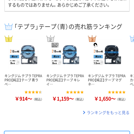
するものではありません。あらかじめご了承ください。
「テプラ」テープ（青）の売れ筋ランキング
キングジム テプラ TEPRA
キングジム テプラ TEPRA
キングジム テプラ TEPRA
キ
PRO【純正】テープ 青ラ
PRO【純正】テープ キレ
PRO【純正】テープ マグ
カ
ベ…
イ…
ネ…
ベ
￥914～
￥1,159～
￥1,650～
（税込）
（税込）
（税込）
ランキングをもっと見る