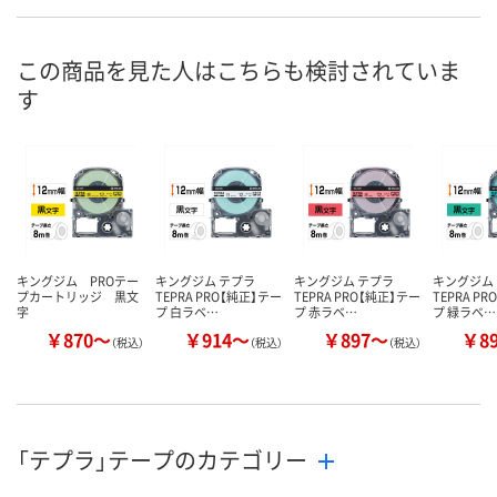
お申込番
2767400
007020
330900
号
この商品を見た人はこちらも検討されていま
あり
あり
あり
在庫
す
8月7日（金）
8月7日（金）
8月7日（金）
お届け日
数量
数量
数量
カゴへ
カゴへ
カ
キングジム PROテー
キングジム テプラ
キングジム テプラ
キングジム
プカートリッジ 黒文
TEPRA PRO【純正】テー
TEPRA PRO【純正】テー
TEPRA P
字
プ 白ラベ…
プ 赤ラベ…
プ 緑ラベ…
￥870～
￥914～
￥897～
￥8
（税込）
（税込）
（税込）
「テプラ」テープのカテゴリー