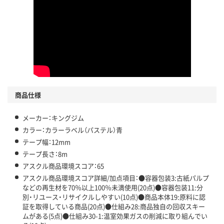
この商品の環境配慮ポイントです。下記商品詳細「
アスクル商品環境スコア詳細／加点項目
」で確認できます。
商品仕様
メーカー：キングジム
カラー：カラーラベル（パステル）青
テープ幅：12mm
テープ長さ：8m
アスクル商品環境スコア：65
アスクル商品環境スコア詳細/加点項目：●容器包装3:古紙パルプ
などの再生材を70％以上100％未満使用(20点)●容器包装11:分
別・リユース・リサイクルしやすい(10点)●商品本体19:原料に認
証を取得している商品(20点)●仕組み28:商品独自の回収スキー
ムがある(5点)●仕組み30-1:温室効果ガスの削減に取り組んでい