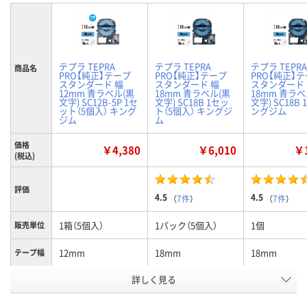
テプラ TEPRA
テプラ TEPRA
テプラ TEPRA
商品名
PRO【純正】テープ
PRO【純正】テープ
PRO【純正】
スタンダード 幅
スタンダード 幅
スタンダード
12mm 青ラベル(黒
18mm 青ラベル(黒
18mm 青ラベ
文字) SC12B-5P 1セ
文字) SC18B 1セッ
文字) SC18B 
ット（5個入） キング
ト（5個入） キングジ
ングジム
ジム
ム
価格
￥4,380
￥6,010
￥1
(税込)
評価
4.5
4.5
（
7件
）
（
7件
）
1箱（5個入）
1パック（5個入）
1個
販売単位
12mm
18mm
18mm
テープ幅
1パック
詳しく見る
5個
1個
1個
入り数