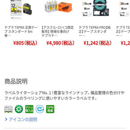
テプラ TEPRA 互換テー
【アスクル・ロハコ限定
テプラ TEPRA PRO【純
テプラ TE
プ スタンダード 8m
販売】 現場仕事向け
正】テープ スタンダ
正】テープ
巻…
テプラテ…
ー…
ー…
¥805（税込）
¥4,980（税込）
¥1,242（税込）
¥1,
商品説明
ラベルライターシェアNo.１！豊富なラインナップ。備品整理の色分けや
ファイルのラベリングに使いやすいカラーラベルです。
アイコンの説明