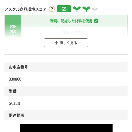
65
アスクル商品環境スコア
環境に配慮した材料を使用
容器
包装
省資源・無包装
詳しく見る
分別・リサイクルしやすい設計
環境に配慮した材料を使用
商品
お申込番号
本体
省資源・省エネ・節水
330866
分別・リサイクルしやすい設計
型番
独自の回収スキームがある
SC12B
仕組
アスクルで資源循環している
関連動画
温室効果ガスなどの削減