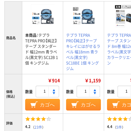
本商品：
テプラ
テプラ TEPRA
テプラ TEPR
商品名
TEPRA PRO【純正】
PRO【純正】テープ
テープ スタ
テープ スタンダー
キレイにはがせるラ
ド 8m巻 幅12
ド 幅12mm 青ラベ
ベル 幅18mm 青ラ
ラベル(黒文字)
ル(黒文字) SC12B 1
ベル(黒文字)
カラークリエ
個 キングジム
SC18BE 1個 キング
ン
ジム
￥914
￥1,159
数量
数量
数量
価格
(税込)
カゴへ
カゴへ
カ
評価
4.2
4.4
（
23件
）
（
5件
）