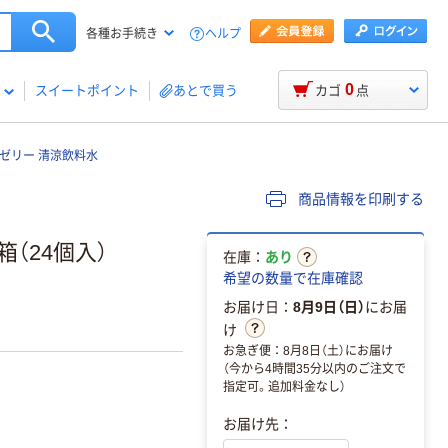
ヘルプ
各種お手続き
0
スイートポイント
あとで買う
カゴ
点
ゼリー 清涼飲料水
商品情報を印刷する
箱（24個入）
在庫：
あり
希望の数量で在庫確認
お届け日：
8月9日（日）
にお届
け
お急ぎ便：8月8日（土）にお届け
（今から4時間35分以内のご注文で
指定可。追加料金なし）
お届け先：