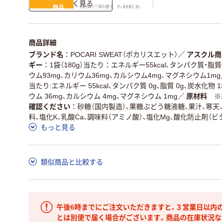
詳しく見る
商品
環境に配慮した材料を
省資源・省エネ・節水
本体
使用
独自の回収スキームが
アスクルで資源循環し
仕組
商品詳細
ある
ている
ブランド名
POCARI SWEAT（ポカリスエット）
／
アスクル商
この商品の環境配慮ポイントです。詳しくはページ下部の商品
ギー
1袋（180g）当たり：エネルギー55kcal、タンパク質・脂
ア詳細／加点項目
」で確認できます。
ウム93mg、カリウム36mg、カルシウム4mg、マグネシウム1mg
当たり:エネルギー 55kcal、タンパク質 0g、脂質 0g、炭水化物 13
ウム 36mg、カルシウム 4mg、マグネシウム 1mg
／
原材料 ※
確認ください
砂糖（国内製造）、果糖ぶどう糖液糖、果汁、寒天
料、塩化K、乳酸Ca、調味料（アミノ酸）、塩化Mg、酸化防止剤（ビ
もっと見る
類似商品と比較する
午後6時までにご注文いただきますと、３営業日以内
とは別便で届く場合がございます。商品の在庫状況な