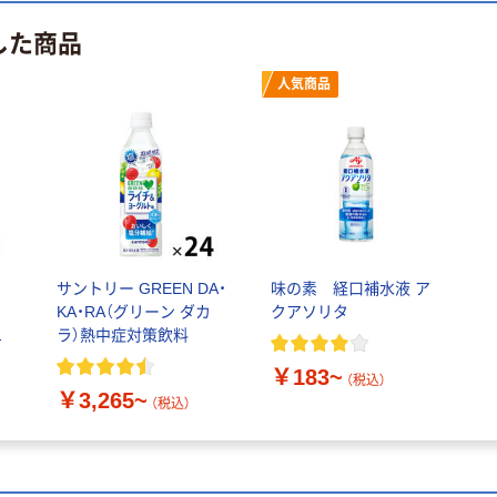
した商品
人気商品
サントリー GREEN DA・
味の素 経口補水液 ア
KA・RA（グリーン ダカ
クアソリタ
セ
ラ）熱中症対策飲料
￥183~
リ
（税込）
￥3,265~
（税込）