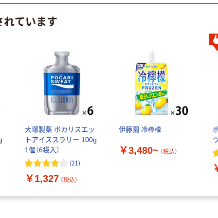
されています
ッ
大塚製薬 ポカリスエッ
伊藤園 冷檸檬
g
トアイススラリー 100g
￥3,480~
1個（6袋入）
（税込）
(
21
)
￥1,327
（税込）