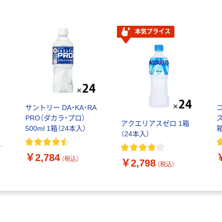
本気プライス
サントリー DA・KA・RA
PRO（ダカラ・プロ）
ス
ン
アクエリアスゼロ 1箱
500ml 1箱（24本入）
箱
ッ
（24本入）
策
イ
￥2,784
（税込）
￥2,798
果
（税込）