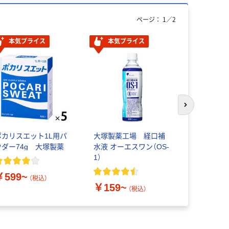
ページ：
1
／
2
本気プライス
本気プライス
本気プ
次のスライド
ポカリスエット1L用パ
大塚製薬工場 経口補
ポカリスエ
ウダー74g 大塚製薬
水液 オーエスワン（OS-
ンウォータ
1）
￥599~
￥294~
（税込）
￥159~
（税込）