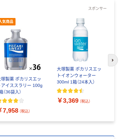
スポンサー
人気商品
次のスライド
大塚製薬 ポカリスエッ
コカ・コー
トイオンウォーター
ス THE 0 5
大塚製薬 ポカリスエッ
300ml 1箱（24本入）
本入） （熱
トアイススラリー 100g
箱（36袋入）
￥3,369
￥2,757
（税込）
￥7,958
（税込）