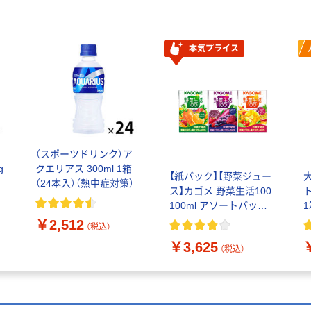
本気プライス
ッ
（スポーツドリンク）ア
g
クエリアス 300ml 1箱
【紙パック】【野菜ジュー
（24本入）（熱中症対策）
ス】カゴメ 野菜生活100
100ml アソートパック 1
1
セット（60本：12本入
￥2,512
（税込）
×5）
￥3,625
（税込）