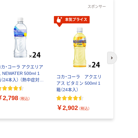
スポンサー
本気プライス
本気プ
次のスライド
コカ・コーラ アクエリア
 NEWATER 500ml 1
コカ・コーラ アクエリ
【スポーツ
（24本入） （熱中症対
アス ビタミン 500ml 1
クエリアス 
）
箱（24本入）
ス 1箱（8本
￥2,798
（税込）
￥2,902
￥2,000
（税込）