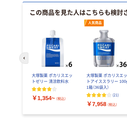
この商品を見た人はこちらも検討
人気商品
前のスライドへ
大塚製薬 ポカリスエッ
大塚製薬 ポカリスエ
トゼリー 清涼飲料水
トアイススラリー 100
1箱（36袋入）
(
21
)
￥1,354~
（税込）
￥7,958
（税込）