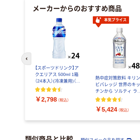
メーカーからのおすすめ商品
イス
本気プライス
前のスライドへ
【スポーツドリンク】ア
クエリアス 500ml 1箱
カリスエッ
熱中症対策飲料 キリ
（24本入）(冷凍兼用)（熱
セット（48
ビバレッジ 世界のキ
中症対策)
チンから ソルティ ラ
チ 500ml 1セット（48
￥2,798
（税込）
本）スポーツドリンク 
￥5,424
汁
（税込）
（税込）
類似商品と比較