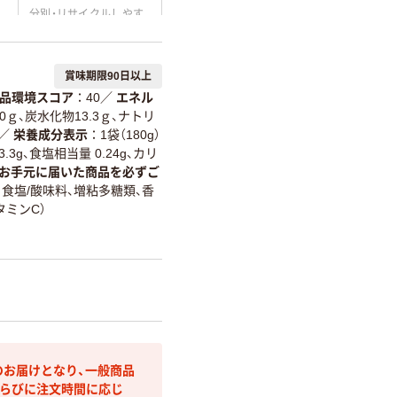
分別・リサイクルしやす
い設計
温室効果ガスなどの
賞味期限90日以上
削減
品環境スコア
40
／
エネル
詳細「
アスクル商品環境スコ
質0ｇ、炭水化物13.3ｇ、ナトリ
／
栄養成分表示
1袋（180g）
.3g、食塩相当量 0.24g、カリ
お手元に届いた商品を必ずご
、食塩/酸味料、増粘多糖類、香
タミンC）
のお届けとなり、一般商品
らびに注文時間に応じ