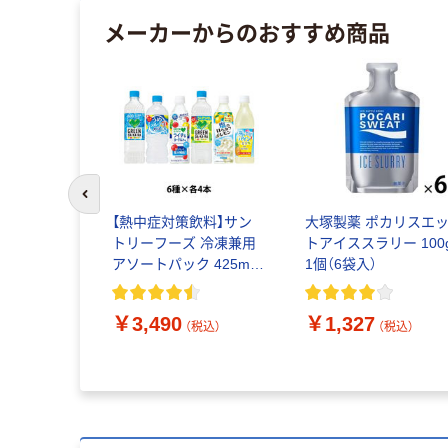
メーカーからのおすすめ商品
前のスライドへ
スーパー
【熱中症対策飲料】サン
大塚製薬 ポカリスエ
 1箱（24本
トリーフーズ 冷凍兼用
トアイススラリー 100
アソートパック 425ml
1個（6袋入）
～600ml 1セット（6種×
各4本）
￥3,490
￥1,327
（税込）
（税込）
（税込）