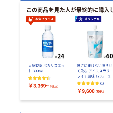
この商品を見た人が最終的に購入
本気プライス
オリジナル
大塚製薬 ポカリスエッ
暑さにまけない凍らせ
ト 300ml
て飲む アイススラリー
ライチ風味 120g 1
ット（60個） オリジナル
(
1
)
￥3,369~
五洲薬品 暑さ対策 オ
（税込）
￥9,600
ジナル
（税込）