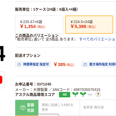
販売単位：1ケース（24袋：6袋入×4箱）
￥225.67×6袋
￥224.5×24袋
￥1,354
￥5,388
（税込）
（税込）
この商品のバリエーション
「販売単位」違いで 全3商品 あります。
すべてのバリエーショ
配送オプション
￥385
時間帯指定 指定可
置き場所指定 利用
（税込）
お申込番号：3371245
メーカー：大塚製薬
／JANコード：4987035076315
アスクル商品環境スコア
40
容器
環境に配慮した材料を
省資源・無包装
使用
包装