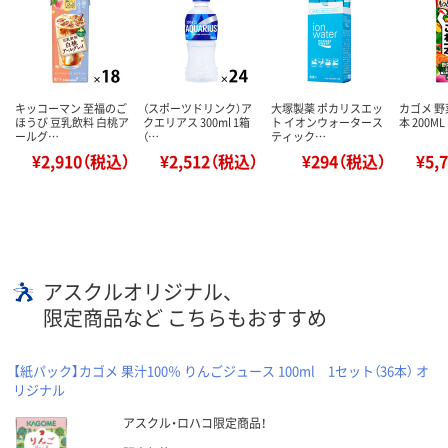
キッコーマン 至福のご
（スポーツドリンク）ア
大塚製薬 ポカリスエッ
カゴメ 
ほうび 豆乳飲料 白桃ア
クエリアス 300ml 1箱
ト イオンウォータース
本 200M
ールグ…
（…
ティック…
¥2,910（税込）
¥2,512（税込）
¥294（税込）
¥5,
アスクルオリジナル、
限定商品など こちらもおすすめ
【紙パック】カゴメ 果汁100％ りんごジュース 100ml 1セット（36本） オ
リジナル
アスクル・ロハコ限定商品！