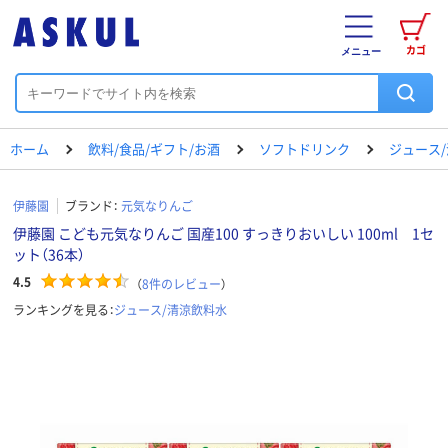
カゴ
メニュー
ホーム
飲料/食品/ギフト/お酒
ソフトドリンク
ジュース
伊藤園
ブランド：
元気なりんご
伊藤園 こども元気なりんご 国産100 すっきりおいしい 100ml 1セ
ット（36本）
4.5
（
8
件のレビュー
）
ランキングを見る：
ジュース/清涼飲料水