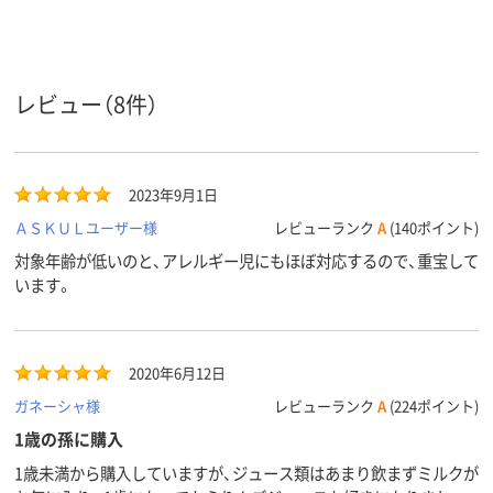
100ml
250ml
内容量
アスクル
商品環境
60
65
レビュー（8件）
スコア
2023年9月1日
ＡＳＫＵＬユーザー様
レビューランク
A
(140ポイント)
対象年齢が低いのと、アレルギー児にもほぼ対応するので、重宝して
います。
2020年6月12日
ガネーシャ様
レビューランク
A
(224ポイント)
1歳の孫に購入
1歳未満から購入していますが、ジュース類はあまり飲まずミルクが