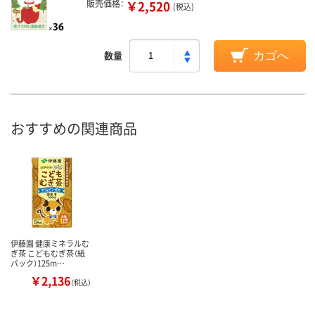
販売価格：
￥2,520
(税込)
数量
カゴへ
おすすめの関連商品
伊藤園 健康ミネラルむ
ぎ茶 こどもむぎ茶（紙
パック）125m…
￥2,136
（税込）