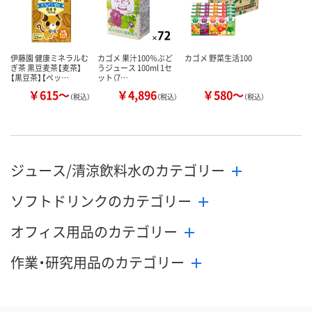
伊藤園 健康ミネラルむ
カゴメ 果汁100％ぶど
カゴメ 野菜生活100
ぎ茶 黒豆麦茶【麦茶】
うジュース 100ml 1セ
【黒豆茶】【ペッ…
ット（7…
￥615～
￥4,896
￥580～
（税込）
（税込）
（税込）
ジュース/清涼飲料水のカテゴリー
ソフトドリンクのカテゴリー
オフィス用品のカテゴリー
作業・研究用品のカテゴリー