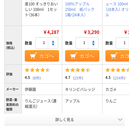
産100 すっきりおい
100%アップル
ュース 100m
しい 100ml 1セッ
250ml 紙パック
（18本入） オ
ト（36本）
1箱（24本入）
ル
￥4,287
￥3,290
￥1
数量
数量
数量
価格
(税込)
カゴへ
カゴへ
カ
評価
4.5
4.7
4.5
（
8件
）
（
25件
）
（
254件
）
伊藤園
キリンビバレッジ
カゴメ
メーカー
野菜・果
りんごジュース（濃
アップル
りんご
実飲料の
縮還元）
種類
詳しく見る
濃縮還元りんごジュ
果汁100%
果汁他成
分
ース100％