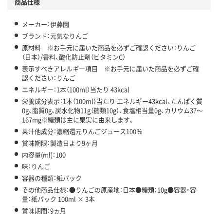
商品仕様
メーカー：伊藤園
ブランド：元気なりんご
原材料 ※お手元に届いた商品を必ずご確認ください：りんご
（日本）/香料、酸化防止剤（ビタミンC）
表示すべきアレルギー項目 ※お手元に届いた商品を必ずご確
認ください：りんご
エネルギー：1本（100ml）当たり 43kcal
栄養成分表示：1本（100ml）当たり エネルギー43kcal、たんぱく質
0g、脂質0g、炭水化物11g（糖類10g）、食塩相当量0g、カリウム37～
167mg※糖類は主に果実に由来します。
果汁他成分：濃縮還元りんごジュース100％
賞味期限：製造日より9ヶ月
内容量(ml)：100
味：りんご
容器の種類：紙パック
その他商品仕様：●りんごの原産地：日本●糖類：10g●容器・容
量：紙パック 100ml × 3本
賞味期間：9ヵ月