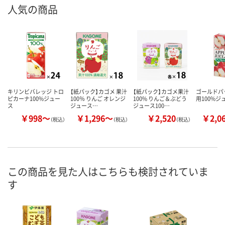
人気の商品
キリンビバレッジ トロ
【紙パック】カゴメ 果汁
【紙パック】カゴメ果汁
ゴールドパ
ピカーナ100%ジュー
100％ りんご オレンジ
100% りんご＆ぶどう
用100%ジ
ス
ジュース…
ジュース100…
￥998～
￥1,296～
￥2,520
￥2,0
（税込）
（税込）
（税込）
この商品を見た人はこちらも検討されていま
す