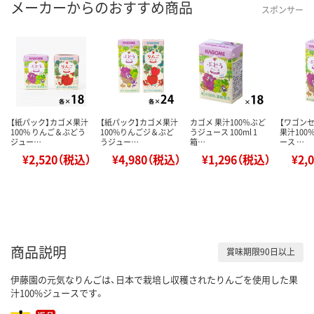
メーカーからのおすすめ商品
スポンサー
【紙パック】カゴメ果汁
【紙パック】カゴメ果汁
カゴメ 果汁100％ぶど
【ワゴン
100% りんご＆ぶどう
100%りんごジ＆ぶど
うジュース 100ml 1
果汁100
ジュー…
うジュー…
箱…
ース …
¥2,520（税込）
¥4,980（税込）
¥1,296（税込）
¥2,
商品説明
賞味期限90日以上
伊藤園の元気なりんごは、日本で栽培し収穫されたりんごを使用した果
汁100%ジュースです。