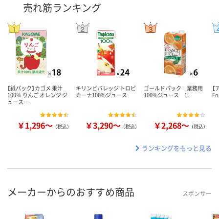
売れ筋ランキング
【紙パック】カゴメ 果汁
キリンビバレッジ トロピ
ゴールドパック 業務用
【
100％ りんご オレンジ ジ
カーナ100%ジュース
100%ジュース 1L
Fr
ュース…
￥1,296～
￥3,290～
￥2,268～
（税込）
（税込）
（税込）
ランキングをもっと見る
メーカーからのおすすめ商品
スポンサー