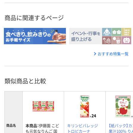
商品に関連するページ
おすすめ特集一覧
類似商品と比較
本商品：
伊藤園 こど
キリンビバレッジ
【紙パック】カ
商品名
も元気なりんご 国
トロピカーナ
果汁100％ 