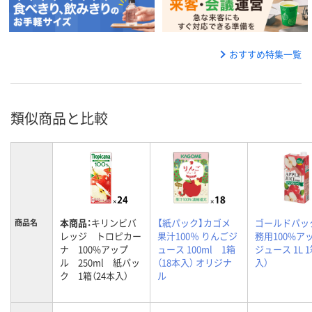
おすすめ特集一覧
類似商品と比較
本商品：
キリンビバ
【紙パック】カゴメ
ゴールドパッ
商品名
レッジ トロピカー
果汁100％ りんごジ
務用100%ア
ナ 100%アップ
ュース 100ml 1箱
ジュース 1L 1
ル 250ml 紙パッ
（18本入） オリジナ
入）
ク 1箱（24本入）
ル