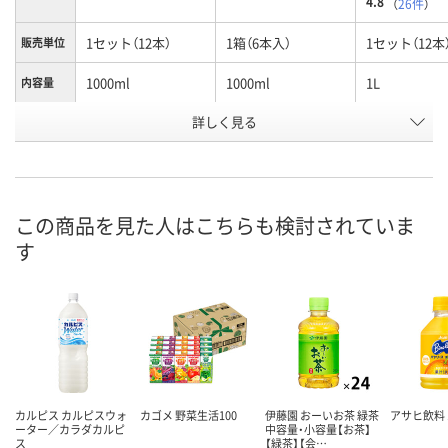
4.8
（
26件
）
1セット（12本）
1箱（6本入）
1セット（12本
販売単位
1000ml
1000ml
1L
内容量
詳しく見る
グレープフルーツ
グレープフルーツ
アップル
タイプ
お申込番
EP30895
EP30894
2347030
号
あり
あり
9点
在庫
この商品を見た人はこちらも検討されていま
す
8月9日（日）
8月9日（日）
8月8日（土）
お届け日
数量
数量
数量
カゴへ
カゴへ
カ
カルピス カルピスウォ
カゴメ 野菜生活100
伊藤園 おーいお茶 緑茶
アサヒ飲料
ーター／カラダカルピ
中容量・小容量【お茶】
ス
【緑茶】【会…