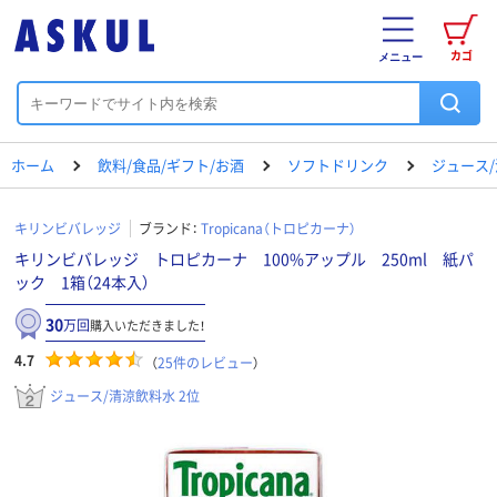
カゴ
メニュー
ホーム
飲料/食品/ギフト/お酒
ソフトドリンク
ジュース
キリンビバレッジ
ブランド：
Tropicana（トロピカーナ）
キリンビバレッジ トロピカーナ 100%アップル 250ml 紙パ
ック 1箱（24本入）
30
万回
購入いただきました！
4.7
（
25
件のレビュー
）
ジュース/清涼飲料水 2位