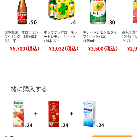
大塚製薬 オロナミン
ポッカサッポロ キレ
キレートレモン 缶タイ
森永乳業
Cドリンク 1箱（50本
ートレモン 1セット
プ 1セット（1本
100％ 
入） 栄…
（24本：6…
（155ml…
ツブレ…
¥6,700（税込）
¥3,032（税込）
¥3,500（税込）
¥2,
一緒に購入する