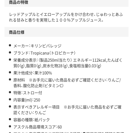
商品の特徴
温室効果ガスなどの削減
レッドアップルとイエローアップルをかけ合わせ、じゅわっとあふ
この商品の環境配慮ポイントです。下記商品詳細「
れる甘みと香りを実現した１００％アップルジュース。
アスクル商品環境スコア詳細／加点項目
」で確認できます。
商品仕様
メーカー：キリンビバレッジ
ブランド：Tropicana（トロピカーナ）
栄養成分表示：（製品250ml当たり） エネルギー112kcal,たんぱく
質0（g）,脂質0（g）,炭水化物28（g）,食塩相当量0.03（g）
果汁他成分：果汁100%
原材料 ※お手元に届いた商品を必ずご確認ください：りんご/
香料、酸化防止剤（ビタミンC）
特徴：ストロー付
内容量(ml)：250
表示すべきアレルギー項目 ※お手元に届いた商品を必ずご確
認ください：りんご
容器の種類：紙パック
アスクル商品環境スコア：60