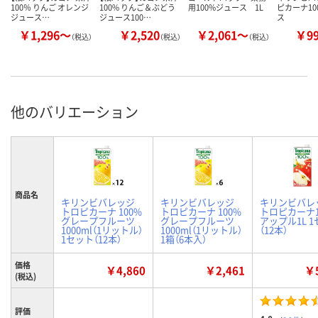
100％ りんご オレンジ
100% りんご＆ぶどう
用100%ジュース 1L
ピカーナ10
ジュース…
ジュース100…
ス
￥1,296～
￥2,520
￥2,061～
￥9
（税込）
（税込）
（税込）
他のバリエーション
商品名
キリンビバレッジ
キリンビバレッジ
キリンビバレ
トロピカーナ 100%
トロピカーナ 100%
トロピカーナ1
グレープフルーツ
グレープフルーツ
アップル1L 
1000ml（1リットル）
1000ml（1リットル）
（12本）
1セット（12本）
1箱（6本入）
価格
￥4,860
￥2,461
￥5
(税込)
評価