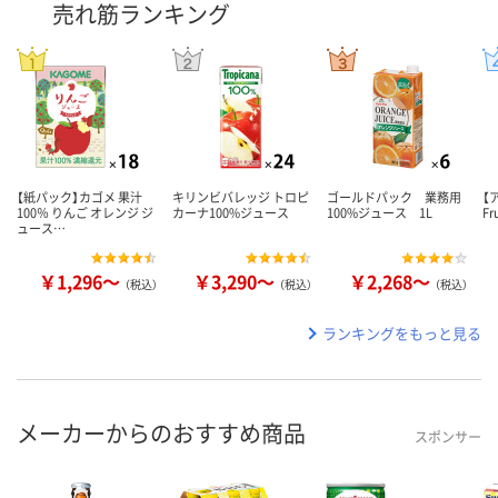
売れ筋ランキング
【紙パック】カゴメ 果汁
キリンビバレッジ トロピ
ゴールドパック 業務用
【
100％ りんご オレンジ ジ
カーナ100%ジュース
100%ジュース 1L
Fr
ュース…
￥1,296～
￥3,290～
￥2,268～
（税込）
（税込）
（税込）
ランキングをもっと見る
メーカーからのおすすめ商品
スポンサー