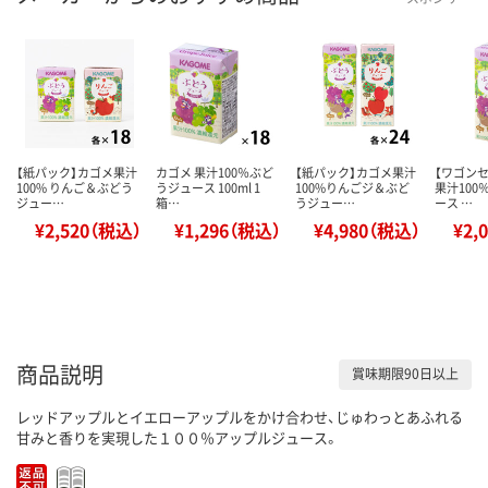
【紙パック】カゴメ果汁
カゴメ 果汁100％ぶど
【紙パック】カゴメ果汁
【ワゴン
100% りんご＆ぶどう
うジュース 100ml 1
100%りんごジ＆ぶど
果汁100
ジュー…
箱…
うジュー…
ース …
¥2,520（税込）
¥1,296（税込）
¥4,980（税込）
¥2,
商品説明
賞味期限90日以上
レッドアップルとイエローアップルをかけ合わせ、じゅわっとあふれる
甘みと香りを実現した１００％アップルジュース。