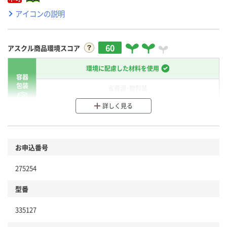
アイコンの説明
60
アスクル商品環境スコア
環境に配慮した材料を使用
容器
包装
省資源・無包装
詳しく見る
分別・リサイクルしやすい設計
環境に配慮した材料を使用
商品
お申込番号
本体
省資源・省エネ・節水
275254
分別・リサイクルしやすい設計
型番
独自の回収スキームがある
仕組
335127
アスクルで資源循環している