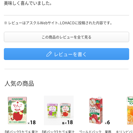
美味しく喜んでいました。
※
レビューはアスクルWebサイト、LOHACOに投稿された内容です。
この商品のレビューを全て見る
レビューを書く
人気の商品
【紙パック】カゴメ 果汁
【紙パック】カゴメ果汁
ゴールドパック 業務
キリンビバ