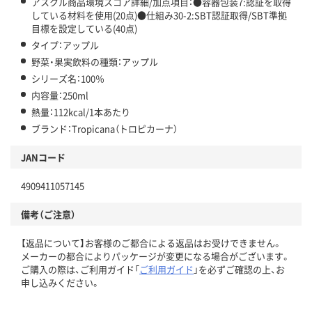
アスクル商品環境スコア詳細/加点項目：●容器包装7:認証を取得
している材料を使用(20点)●仕組み30-2:SBT認証取得/SBT準拠
目標を設定している(40点)
タイプ：アップル
野菜・果実飲料の種類：アップル
シリーズ名：100％
内容量：250ml
熱量：112kcal/1本あたり
ブランド：Tropicana（トロピカーナ）
JANコード
4909411057145
備考（ご注意）
【返品について】お客様のご都合による返品はお受けできません。
メーカーの都合によりパッケージが変更になる場合がございます。
ご購入の際は、ご利用ガイド「
ご利用ガイド
」を必ずご確認の上、お
申し込みください。