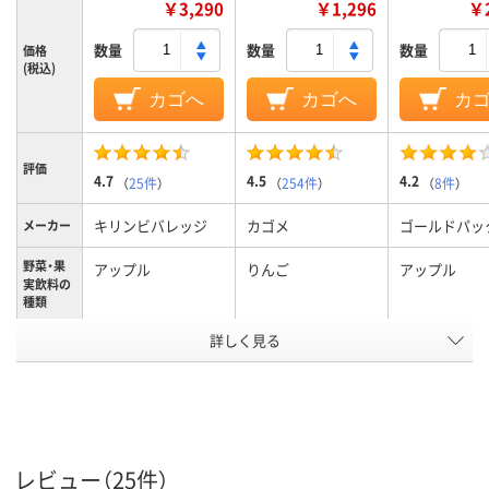
￥3,290
￥1,296
￥2
数量
数量
数量
価格
(税込)
カゴへ
カゴへ
カ
評価
4.7
4.5
4.2
（
25件
）
（
254件
）
（
8件
）
キリンビバレッジ
カゴメ
ゴールドパッ
メーカー
野菜・果
アップル
りんご
アップル
実飲料の
種類
詳しく見る
果汁100%
果汁100%
果汁他成
分
250ml
1.0L
内容量
アスクル
商品環境
60
65
レビュー（25件）
スコア