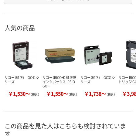
人気の商品
リコー（純正） GC41シ
リコー（RICOH） 純正廃
リコー（純正） GC31シ
リコー RIC
リーズ
インクボックス IPSiO
リーズ
トリッジ GC4
GX…
￥1,530～
￥1,550～
￥1,738～
￥3,9
（税込）
（税込）
（税込）
この商品を見た人はこちらも検討されていま
す