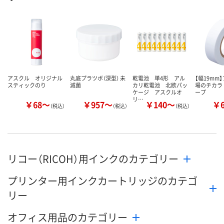
アスクル オリジナル
丸底プラツボ（深型） 未
乾電池 単4形 アル
【幅19mm
スティックのり
滅菌
カリ乾電池 北欧パッ
場のチカラ
ケージ アスクルオ
ープ
リ…
￥68～
￥957～
￥140～
￥
（税込）
（税込）
（税込）
リコー（RICOH）用インクのカテゴリー
プリンター用インクカートリッジのカテゴ
リー
オフィス用品のカテゴリー