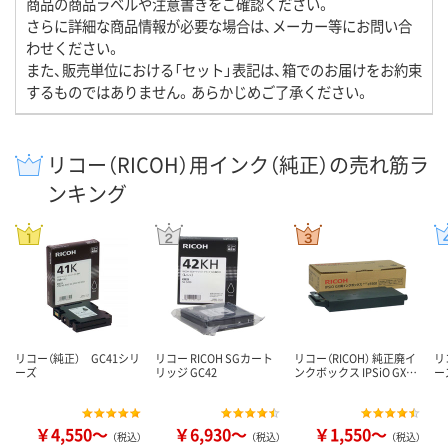
商品の商品ラベルや注意書きをご確認ください。
さらに詳細な商品情報が必要な場合は、メーカー等にお問い合
わせください。
また、販売単位における「セット」表記は、箱でのお届けをお約束
するものではありません。あらかじめご了承ください。
リコー（RICOH）用インク（純正）の売れ筋ラ
ンキング
リコー（純正） GC41シリ
リコー RICOH SGカート
リコー（RICOH） 純正廃イ
リ
ーズ
リッジ GC42
ンクボックス IPSiO GX…
ー
￥4,550～
￥6,930～
￥1,550～
（税込）
（税込）
（税込）