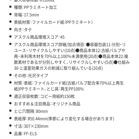
種類：PPラミネート加工
背幅：17.5mm
表紙材質：ファイルカード紙（PPラミネート）
向き：タテ
アスクル商品環境スコア：45
アスクル商品環境スコア詳細/加点項目：●容器包装11:分別・リ
ユース・リサイクルしやすい(10点)●商品本体12:古紙パルプや
再・未利用木材を70％以上100％未満使用(20点)●商品本体22:複
数素材であるが分別しやすく、リサイクルしやすい(5点)●仕組み
30-1:温室効果ガスの削減に取り組んでいる(10点)
その他：光沢タイプ
材質：表紙：ファイルカード紙(古紙パルプ配合率70%以上再生
紙)PPラミネート、とじ具：再生PP100%
適正収容枚数：コピー用紙約150枚
おすすめ＆注目商品：オリジナル商品
とじ穴間隔：80mm
表紙厚：約0.44mm(季節により変化する場合があります)
寸法：307×230mm
品番：FF-ELS