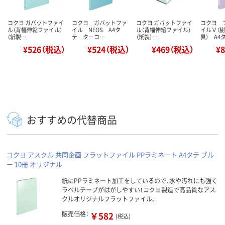
コクヨ ガバットファイ
コクヨ ガバットファ
コクヨ ガバットファイ
コクヨ 
ル（背幅伸縮ファイル）
イル NEOS A4タ
ル（背幅伸縮ファイル）
イルＶ（
（紙製…
テ ターコ…
（紙製）…
具） A4
¥526（税込）
¥524（税込）
¥469（税込）
¥
おすすめの代替商品
コクヨ アスクル 共同企画 フラットファイル PPラミネート A4タテ ブル
ー 10冊 オリジナル
紙にPPラミネート加工をしているので、水や汚れにも強く
ラベルテープがはがしやすい！コクヨ製造で高品質なアス
クルオリジナルフラットファイル。
販売価格：
￥582
(税込)