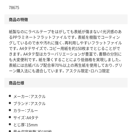
独自の回収スキームがある
78675
仕組
アスクルで資源循環している
商品の特徴
温室効果ガスなどの削減
紙製なのにラベルテープをはがしても表紙が傷まない！光沢感のあ
この商品の環境配慮ポイントです。下記商品詳細「
るPPラミネートフラットファイルです。表紙を樹脂でコーティン
アスクル商品環境スコア詳細／加点項目
」で確認できます。
グしているので水や汚れに強く、再利用しやすいフラットファイル
です。A4タテサイズで、コピー用紙を約150枚までとじることがで
きます。A4タテ型はカラーバリエーションが豊富で、書類の分別に
も大変便利です。紙を薄くすることにより低価格を実現しました。
表紙には古紙パルプ配合率70％以上の再生紙を使用しており、グリ
ーン購入法にも適合しています。アスクル限定・ロハコ限定
商品仕様
メーカー：アスクル
ブランド：アスクル
カラー：ブルー
サイズ：A4タテ
とじ厚：15mm
最大収容枚数：約180枚