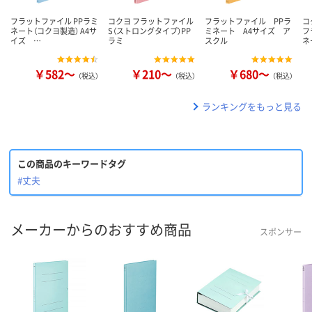
フラットファイル PPラミ
コクヨ フラットファイル
フラットファイル PPラ
コ
ネート（コクヨ製造） A4サ
S（ストロングタイプ）PP
ミネート A4サイズ ア
フ
イズ …
ラミ
スクル
ネ
￥582～
￥210～
￥680～
（税込）
（税込）
（税込）
ランキングをもっと見る
この商品のキーワードタグ
#丈夫
メーカーからのおすすめ商品
スポンサー