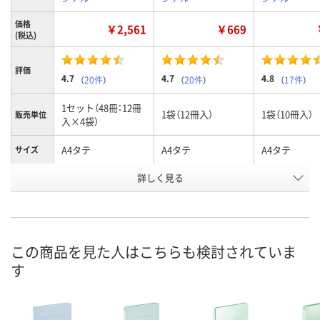
価格
￥2,561
￥669
(税込)
評価
4.7
4.7
4.8
（
20件
）
（
20件
）
（
17件
）
1セット（48冊：12冊
1袋（12冊入）
1袋（10冊入）
販売単位
入×4袋）
A4タテ
A4タテ
A4タテ
サイズ
詳しく見る
4色ミックス
4色ミックス
イエロー
カラー
お申込番
2015138
3443602
3443148
号
在庫
この商品を見た人はこちらも検討されていま
お届け日
す
お取り扱い終了しま
お取り扱い終了しま
お取り扱い終
した
した
した