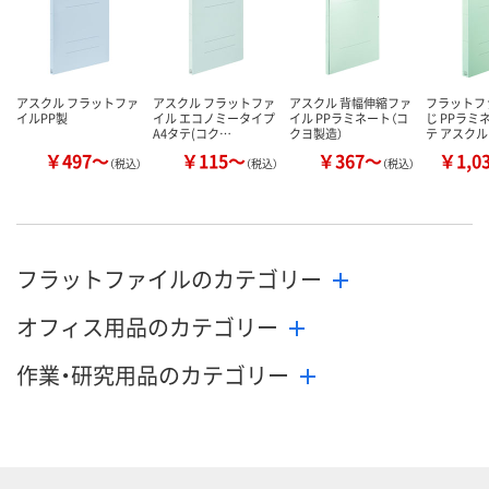
アスクル フラットファ
アスクル フラットファ
アスクル 背幅伸縮ファ
フラットフ
イルPP製
イル エコノミータイプ
イル PPラミネート（コ
じ PPラミ
A4タテ(コク…
クヨ製造）
テ アスクル
￥497～
￥115～
￥367～
￥1,0
（税込）
（税込）
（税込）
フラットファイルのカテゴリー
オフィス用品のカテゴリー
作業・研究用品のカテゴリー