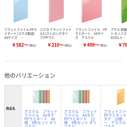
フラットファイル PPラ
コクヨ フラットファイ
フラットファイル PP
プラス 背
ミネート（コクヨ製造）
ルS（ストロングタイ
ラミネート A4サイ
ト セノバスEX
A4サイズ …
プ）PPラミ
ズ アスクル
021SL 2…
￥582～
￥210～
￥499～
￥7
（税込）
（税込）
（税込）
他のバリエーション
商品名
アスクル フラット
アスクル フラット
フラットフ
ファイル A4タテ
ファイル A4タテ
PPラミネート
PPラミネート 48
PPラミネート 12
タテ 10冊
冊 4色セット オリ
冊 4色セット オリ
ー アスクル
ジナル
ジナル
ジナル