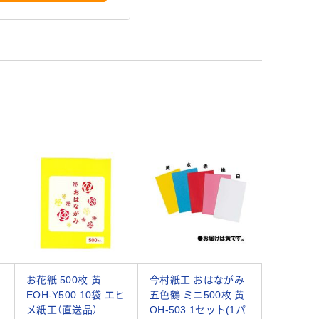
お花紙 500枚 黄
今村紙工 おはながみ
EOH-Y500 10袋 エヒ
五色鶴 ミニ500枚 黄
メ紙工（直送品）
OH-503 1セット(1パ