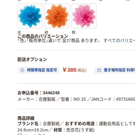
水
橙
桃
この商品のバリエーション
「色」「販売単位」違いで 全27商品 あります。
すべてのバリエ
配送オプション
￥385
時間帯指定 指定可
置き場所指定 利用
（税込）
お申込番号：3446248
メーカー：合鹿製紙
／型番：NO.15
／JANコード：49731660
商品詳細
ブランド名
合鹿製紙
／
おすすめの用途
運動会用品として
24.8cm×19.2cm
／
材質
色京花(うす紙)