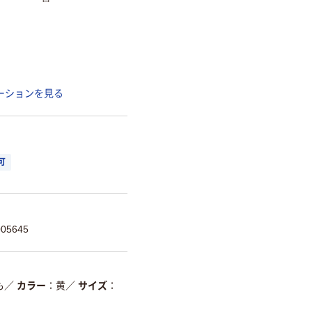
ーションを見る
可
05645
も
／
カラー
黄
／
サイズ