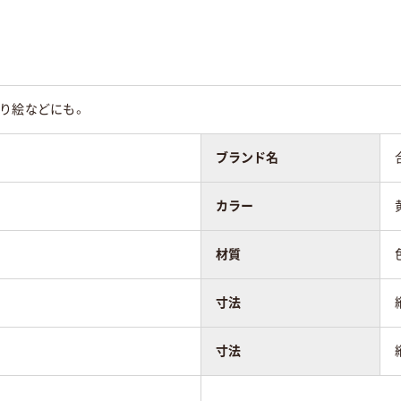
り絵などにも。
ブランド名
カラー
材質
寸法
寸法