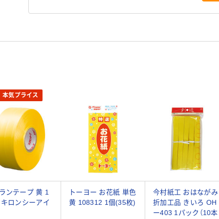
本気プライス
ランテープ 黄 1
トーヨー お花紙 単色
今村紙工 おはながみ
タキロンシーアイ
黄 108312 1個(35枚)
折加工品 きいろ OH
ー403 1パック（10本