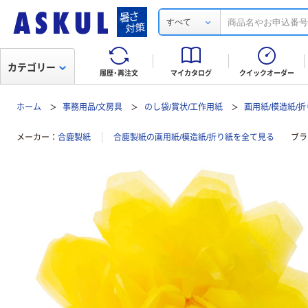
すべて
カテゴリー
履歴・再注文
マイカタログ
クイックオーダー
ホーム
事務用品/文房具
のし袋/賞状/工作用紙
画用紙/模造紙/
メーカー
合鹿製紙
合鹿製紙の画用紙/模造紙/折り紙を全て見る
ブラ