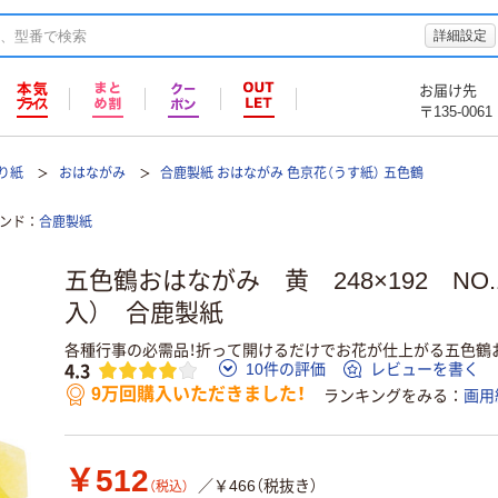
詳細設定
お届け先
〒135-0061
折り紙
おはながみ
合鹿製紙 おはながみ 色京花（うす紙） 五色鶴
ンド
合鹿製紙
五色鶴おはながみ 黄 248×192 NO.1
入） 合鹿製紙
各種行事の必需品！折って開けるだけでお花が仕上がる五色鶴
4.3
10件の評価
レビューを書く
9万回購入いただきました！
ランキングをみる
画用
￥512
／￥466（税抜き）
（税込）