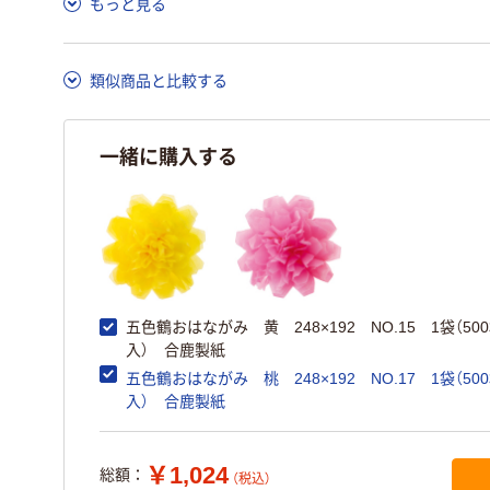
もっと見る
類似商品と比較する
一緒に購入する
五色鶴おはながみ 黄 248×192 NO.15 1袋（50
入） 合鹿製紙
五色鶴おはながみ 桃 248×192 NO.17 1袋（50
入） 合鹿製紙
￥1,024
総額：
（税込）