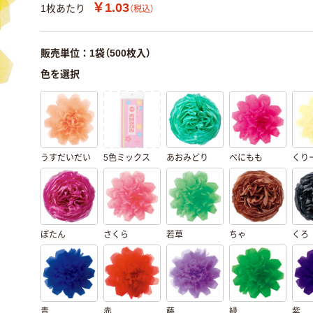
￥1.03
1枚あたり
（税込）
販売単位：1袋（500枚入）
色を選択
うすだいだい
5色ミックス
あおみどり
べにもも
くり
ぼたん
さくら
若草
ちゃ
くろ
青
赤
藤
緑
紫