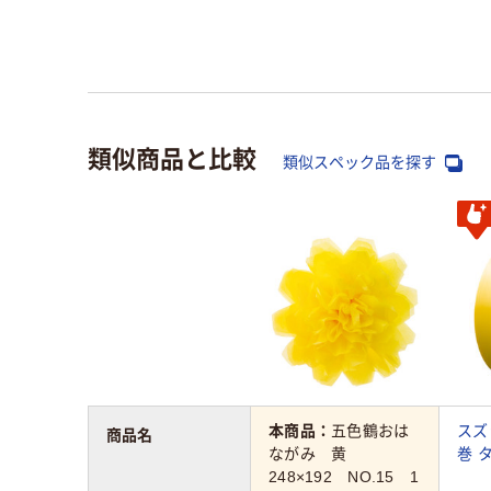
類似商品と比較
類似スペック品を探す
本商品：
五色鶴おは
スズ
商品名
ながみ 黄
巻 
248×192 NO.15 1