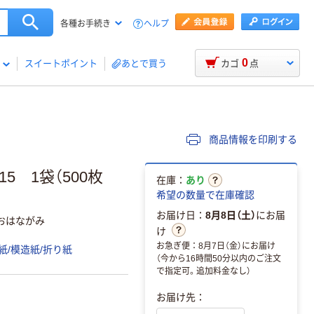
ヘルプ
各種お手続き
0
スイートポイント
あとで買う
カゴ
点
商品情報を印刷する
5 1袋（500枚
在庫：
あり
希望の数量で在庫確認
お届け日：
8月8日（土）
にお届
おはながみ
け
お急ぎ便：8月7日（金）にお届け
紙/模造紙/折り紙
（今から16時間50分以内のご注文
で指定可。追加料金なし）
お届け先：