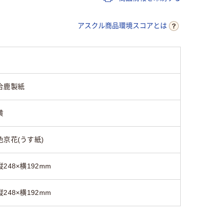
アスクル商品環境スコアとは
合鹿製紙
黄
色京花(うす紙)
縦248×横192mm
縦248×横192mm