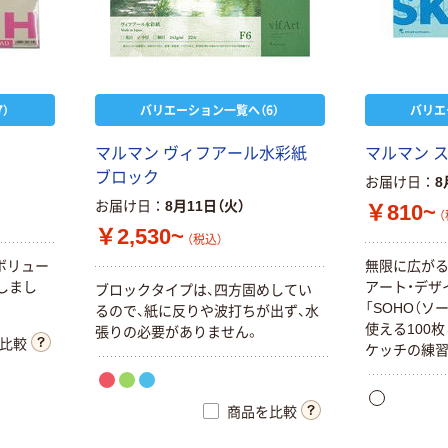
）
バリエーション一覧へ（6）
バリエ
マルマン ヴィフアール水彩紙
マルマン 
ブロック
お届け日
8
お届け日
8月11日（火）
￥810~
（
￥2,530~
（税込）
ボリュー
無限に広が
しまし
アート・デザ
ブロックタイプは、四方固めしてい
「SOHO（ソ
るので、紙に反りや波打ちが出ず、水
使える100
張りの必要がありません。
比較
ケッチの練
ます。「大人
使えます。「薄口
商品を比較
は、力を入れ
ペンや色鉛筆