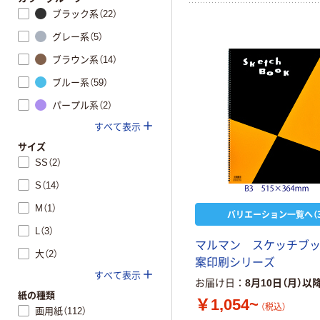
ブラック系（22）
グレー系（5）
ブラウン系（14）
ブルー系（59）
パープル系（2）
すべて表示
サイズ
SS（2）
S（14）
M（1）
バリエーション一覧へ（3
L（3）
マルマン スケッチブ
大（2）
案印刷シリーズ
すべて表示
お届け日
8月10日（月）以
紙の種類
￥1,054~
（税込）
画用紙（112）