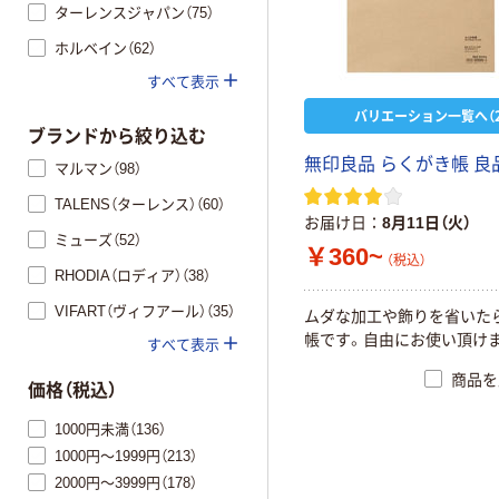
ターレンスジャパン（75）
ホルベイン（62）
すべて表示
バリエーション一覧へ（2
ブランドから絞り込む
無印良品 らくがき帳 良
マルマン（98）
TALENS（ターレンス）（60）
お届け日
8月11日（火）
ミューズ（52）
￥360~
（税込）
RHODIA（ロディア）（38）
VIFART（ヴィフアール）（35）
ムダな加工や飾りを省いた
帳です。自由にお使い頂け
すべて表示
商品を
価格（税込）
1000円未満（136）
1000円～1999円（213）
2000円～3999円（178）