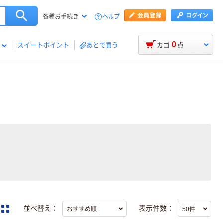
ヘルプ
各種お手続き
0
スイートポイント
あとで買う
カゴ
点
並べ替え：
表示件数：