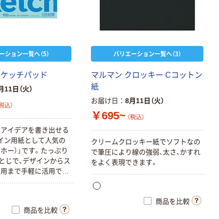
ーション一覧へ（5）
バリエーション一覧へ（3）
スケッチパッド
マルマン クロッキー Cコットン
紙
月11日（火）
お届け日
8月11日（火）
税込）
￥695~
（税込）
るアイデアを書き出せる
イン用紙として人気の
クリームクロッキー紙でソフトなの
ーホー）」です。たっぷり
で筆圧により線の強弱、太さ、かすれ
枚とじで、デザインからス
をよく表現できます。
習用まで手軽に活用でき
のらくがき帳」としても
」画用紙（96.5g/m2）
商品を比較
ても破れにくく、サイン
商品を比較
に適しています。天の