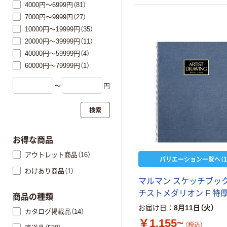
4000円～6999円（81）
7000円～9999円（27）
10000円～19999円（35）
20000円～39999円（11）
40000円～59999円（4）
60000円～79999円（1）
〜
円
検索
お得な商品
アウトレット商品（16）
バリエーション一覧へ（1
わけあり商品（1）
マルマン スケッチブック
チストメダリオン F 特
商品の種類
お届け日
8月11日（火）
カタログ掲載品（14）
￥1,155~
（税込）