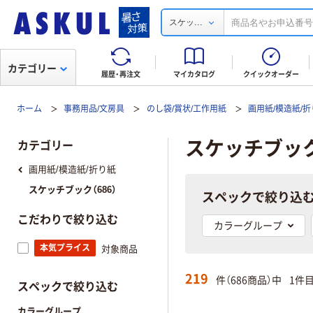
...
スケッ
カテゴリー
履歴・再注文
マイカタログ
クイックオーダー
ホーム
事務用品/文房具
のし袋/賞状/工作用紙
画用紙/模造紙/
スケッチブッ
カテゴリー
画用紙/模造紙/折り紙
スケッチブック（686）
スペックで絞り込
こだわりで絞り込む
カラーグループ
本気プライス
対象商品
219
件（686商品）中
1件
スペックで絞り込む
カラーグループ