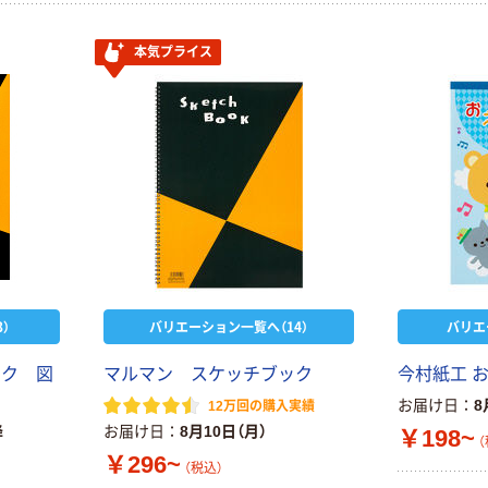
本気プライス
）
バリエーション一覧へ（14）
バリエ
ック 図
マルマン スケッチブック
今村紙工 
お届け日
8
12万回の購入実績
降
お届け日
8月10日（月）
￥198~
（
￥296~
（税込）