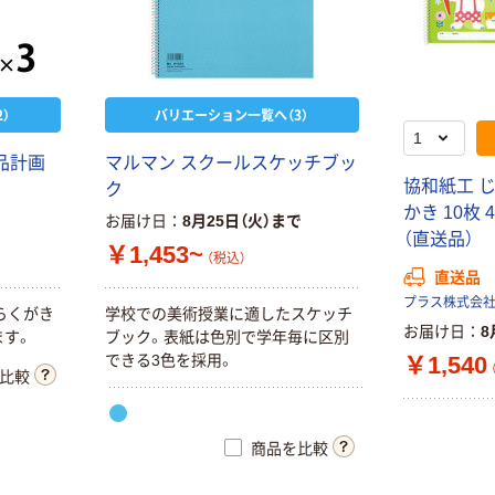
）
バリエーション一覧へ（3）
品計画
マルマン スクールスケッチブッ
協和紙工 
ク
かき 10枚 4
お届け日
8月25日（火）まで
（直送品）
￥1,453~
（税込）
直送品
らくがき
学校での美術授業に適したスケッチ
お届け日
8
ます。
ブック。表紙は色別で学年毎に区別
￥1,540
できる3色を採用。
比較
商品を比較