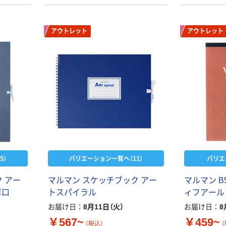
アウトレット
アウトレット
5）
バリエーション一覧へ（11）
バリエ
 アー
マルマン スケッチブック アー
マルマン B
厚口
トスパイラル
ィフアール
お届け日
8月11日（火）
お届け日
8
￥567~
￥459~
（税込）
（