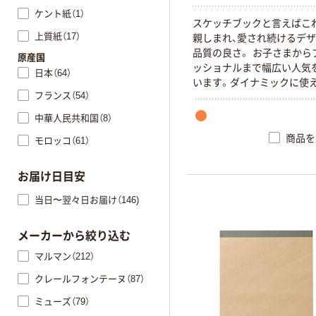
ケント紙（1）
スケッチブックと言えばこ
上質紙（17）
親しまれ、愛され続けるデ
品質の良さ。 お子さまから
原産国
ッショナルまで幅広い人気
日本（64）
います。ダイナミックに使え
フランス（54）
イズ
中華人民共和国（8）
商品を
モロッコ（61）
お届け日目安
当日〜翌々日お届け（146)
メーカーから絞り込む
マルマン（212）
クレールフォンテーヌ（87）
ミューズ（79）