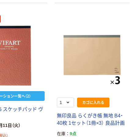
ーション一覧へ（2）
カゴに入れる
5 スケッチパッド ヴ
無印良品 らくがき帳 無地 B4・
40枚 1セット（1冊×3） 良品計画
月11日（火）
在庫
9点
税込）