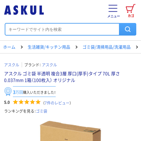
カゴ
メニュー
ホーム
生活雑貨/キッチン用品
ゴミ袋/清掃用品/洗濯用品
アスクル
ブランド：
アスクル
アスクル ゴミ袋 半透明 複合3層 厚口(厚手)タイプ 70L 厚さ
0.037mm 1箱（100枚入） オリジナル
3
万回
購入いただきました！
5.0
（
7
件のレビュー
）
ランキングを見る：
ゴミ袋