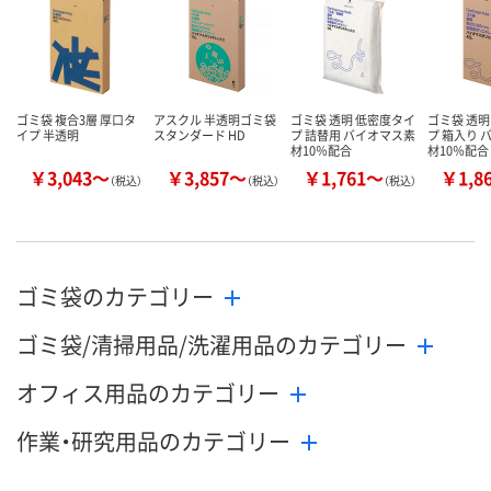
ゴミ袋 複合3層 厚口タ
アスクル 半透明ゴミ袋
ゴミ袋 透明 低密度タイ
ゴミ袋 透明
イプ 半透明
スタンダード HD
プ 詰替用 バイオマス素
プ 箱入り 
材10％配合
材10％配合
￥3,043～
￥3,857～
￥1,761～
￥1,8
（税込）
（税込）
（税込）
ゴミ袋のカテゴリー
ゴミ袋/清掃用品/洗濯用品のカテゴリー
オフィス用品のカテゴリー
作業・研究用品のカテゴリー