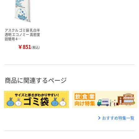
アスクル ゴミ袋 乳白半
透明 エコノミー 高密度
詰替用 4…
￥851
（税込）
商品に関連するページ
おすすめ特集一覧