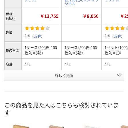
ジナル
価格
￥13,755
￥8,050
￥25
(税込)
評価
4.4
4.4
（
29件
）
（
29件
）
1ケース（500枚：100
1ケース（500枚：100
1セット（1000
販売単位
枚入×5箱）
枚入×5箱）
枚入×10）
45L
45L
45L
容量
お申込番
詳しく見る
3562318
AJE8953
EE73496
号
入荷待ち
在庫
お届け日
この商品を見た人はこちらも検討されていま
現在ご注文いただけ
お取り扱い終了しま
現在ご注文い
す
ません
した
ません