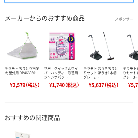
メーカーからのおすすめ商品
スポンサー
テラモト ちりとり捨楽
花王 クイックルワイ
テラモト ほうきちりと
テラモト
大 屋外用 DP466030…
パーハンディ 取替用
りセット ほうき1本柄
りセット 
ジャンボパッ…
グレー2…
グレー3
¥2,579（税込）
¥1,740（税込）
¥5,637（税込）
¥5,
おすすめの関連商品