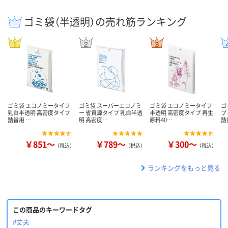
ゴミ袋（半透明）の売れ筋ランキング
ゴミ袋 エコノミータイプ
ゴミ袋 スーパーエコノミ
ゴミ袋 エコノミータイプ
ゴ
乳白半透明 高密度タイプ
ー 省資源タイプ 乳白半透
半透明 高密度タイプ 再生
プ
詰替用 …
明 高密度…
原料40…
詰
￥851～
￥789～
￥300～
（税込）
（税込）
（税込）
ランキングをもっと見る
この商品のキーワードタグ
#丈夫