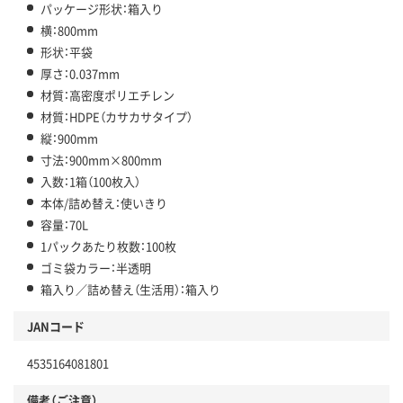
パッケージ形状：箱入り
横：800mm
形状：平袋
厚さ：0.037mm
材質：高密度ポリエチレン
材質：HDPE（カサカサタイプ）
縦：900mm
寸法：900mm×800mm
入数：1箱（100枚入）
本体/詰め替え：使いきり
容量：70L
1パックあたり枚数：100枚
ゴミ袋カラー：半透明
箱入り／詰め替え（生活用）：箱入り
JANコード
4535164081801
備考（ご注意）