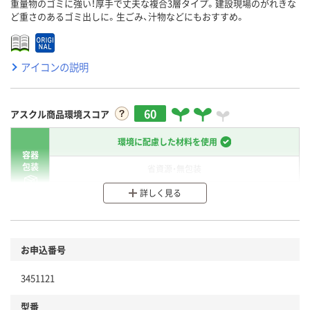
重量物のゴミに強い！厚手で丈夫な複合3層タイプ。建設現場のがれきな
ど重さのあるゴミ出しに。生ごみ、汁物などにもおすすめ。
アイコンの説明
60
アスクル商品環境スコア
環境に配慮した材料を使用
容器
包装
省資源・無包装
詳しく見る
分別・リサイクルしやすい設計
環境に配慮した材料を使用
商品
お申込番号
本体
省資源・省エネ・節水
3451121
分別・リサイクルしやすい設計
型番