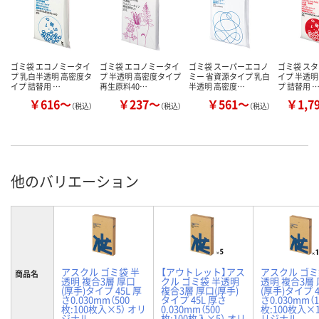
ゴミ袋 エコノミータイ
ゴミ袋 エコノミータイ
ゴミ袋 スーパーエコノ
ゴミ袋 ス
プ 乳白半透明 高密度タ
プ 半透明 高密度タイプ
ミー 省資源タイプ 乳白
イプ 半透明
イプ 詰替用 …
再生原料40…
半透明 高密度…
プ 詰替用 
￥616～
￥237～
￥561～
￥1,7
（税込）
（税込）
（税込）
他のバリエーション
アスクル ゴミ袋 半
【アウトレット】アス
アスクル ゴミ
商品名
透明 複合3層 厚口
クル ゴミ袋 半透明
透明 複合3層
(厚手)タイプ 45L 厚
複合3層 厚口(厚手)
(厚手)タイプ 4
さ0.030mm（500
タイプ 45L 厚さ
さ0.030mm（1
枚:100枚入×5） オリ
0.030mm（500
枚:100枚入×1
ジナル
枚:100枚入×5） オリ
リジナル