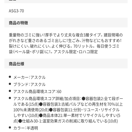
独自の回収スキームがある
ASG3-70
仕組
アスクルで資源循環している
商品の特徴
温室効果ガスなどの削減
重量物のゴミに強い！厚手でより丈夫な複合3層タイプ。建設現場の
この商品の環境配慮ポイントです。下記商品詳細「
がれきなど重さのあるゴミ出しに！生ごみ、汁物などにもおすすめ！
アスクル商品環境スコア詳細／加点項目
」で確認できます。
裂けにくい、破れにくい、よく伸びる。70リットル。 毎日使うゴミ
袋（ペール袋・ポリ袋）に！。アスクル限定・ロハコ限定
商品仕様
メーカー：アスクル
ブランド：アスクル
アスクル商品環境スコア：60
アスクル商品環境スコア詳細/加点項目：●容器包装2:全て段ボー
ルである(15点)●容器包装3:古紙パルプなどの再生材を70％以上
100％未満使用(20点)●容器包装11:分別・リユース・リサイクル
しやすい(10点)●商品本体21:単一素材でリサイクルしやすい(5
点)●仕組み30-1:温室効果ガスの削減に取り組んでいる(10点)
カラー：半透明