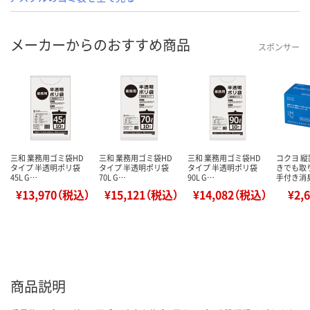
メーカーからのおすすめ商品
スポンサー
三和 業務用ゴミ袋HD
三和 業務用ゴミ袋HD
三和 業務用ゴミ袋HD
コクヨ 
タイプ 半透明ポリ袋
タイプ 半透明ポリ袋
タイプ 半透明ポリ袋
きでも取
45L G…
70L G…
90L G…
手付き消
¥13,970（税込）
¥15,121（税込）
¥14,082（税込）
¥2,
商品説明