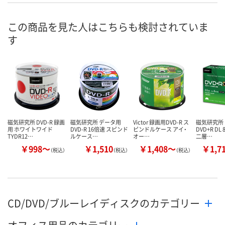
この商品を見た人はこちらも検討されていま
す
磁気研究所 DVD-R 録画
磁気研究所 データ用
Victor 録画用DVD-R ス
磁気研究所
用 ホワイトワイド
DVD-R 16倍速 スピンド
ピンドルケース アイ・
DVD+R DL 
TYDR12…
ルケース…
オー…
二層…
￥998～
￥1,510
￥1,408～
￥1,7
（税込）
（税込）
（税込）
CD/DVD/ブルーレイディスクのカテゴリー