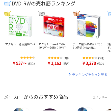
DVD-RWの売れ筋ランキング
マクセル 録画用DVD-R
マクセル maxell DVD-
データ用DVD-RW 4.7GB
録
RW（データ用） DRW47…
1-2倍速 DHW47N1…
ド
ベ
(
3件
)
(
3件
)
￥937～
￥1,162
￥3,278
（税込）
（税込）
（税込）
ランキングをもっと見る
メーカーからのおすすめ商品
スポンサー