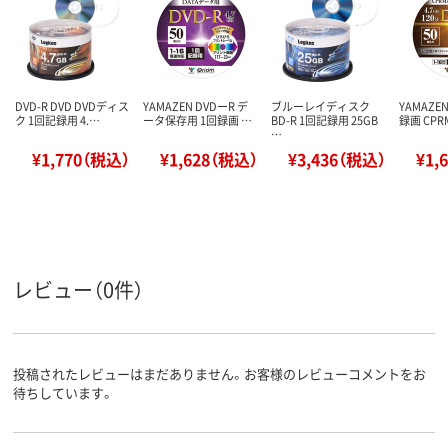
DVD-R DVD DVDディス
YAMAZEN DVDーR デ
ブルーレイディスク
YAMAZEN
ク 1回記録用 4.…
ータ保存用 1回録画 …
BD-R 1回記録用 25GB
録画 CPR
…
¥1,770（税込）
¥1,628（税込）
¥3,436（税込）
¥1,
レビュー（0件）
投稿されたレビューはまだありません。お客様のレビューコメントをお
待ちしています。