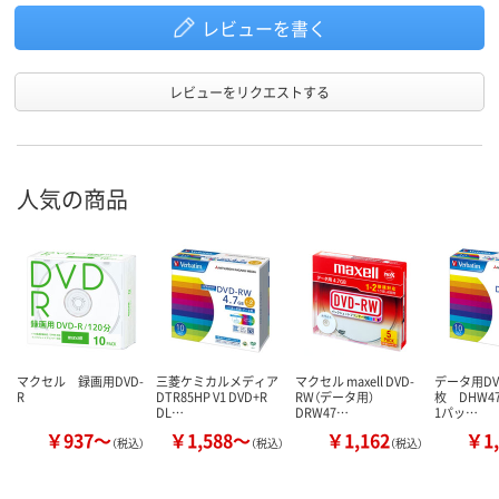
レビューを書く
レビューをリクエストする
人気の商品
マクセル 録画用DVD-
三菱ケミカルメディア
マクセル maxell DVD-
データ用DVD
R
DTR85HP V1 DVD+R
RW（データ用）
枚 DHW4
DL…
DRW47…
1パッ…
￥937～
￥1,588～
￥1,162
￥1,
（税込）
（税込）
（税込）