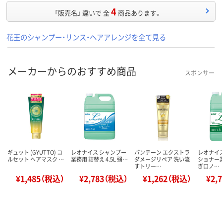
4
「販売名」 違いで 全
商品あります。
花王のシャンプー・リンス・ヘアアレンジを全て見る
メーカーからのおすすめ商品
スポンサー
ギュット (GYUTTO) コ
レオナイス シャンプー
パンテーン エクストラ
レオナイ
ルセット ヘアマスク …
業務用 詰替え 4.5L 弱…
ダメージリペア 洗い流
ショナー業
すトリー…
ぎ口ノ…
¥1,485（税込）
¥2,783（税込）
¥1,262（税込）
¥2,