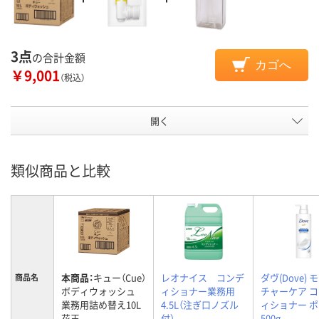
3点
の合計金額
カゴへ
￥9,001
（税込）
開く
類似商品と比較
本商品：
キュー（Cue）
レオナイス コンデ
ダヴ(Dove) 
商品名
ボディウォッシュ
ィショナー業務用
チャーケア 
業務用詰め替え10L
4.5L（注ぎ口ノズル
ィショナー 
花王
付）
500g