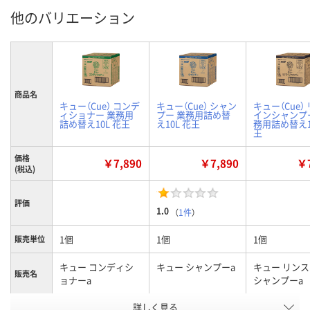
他のバリエーション
商品名
キュー（Cue） コンデ
キュー（Cue） シャン
キュー（Cue）
ィショナー 業務用
プー 業務用詰め替
インシャンプ
詰め替え10L 花王
え10L 花王
務用詰め替え1
王
価格
￥7,890
￥7,890
￥7
(税込)
評価
1.0
（
1件
）
1個
1個
1個
販売単位
キュー コンディシ
キュー シャンプーa
キュー リン
販売名
ョナーa
シャンプーa
お申込番
詳しく見る