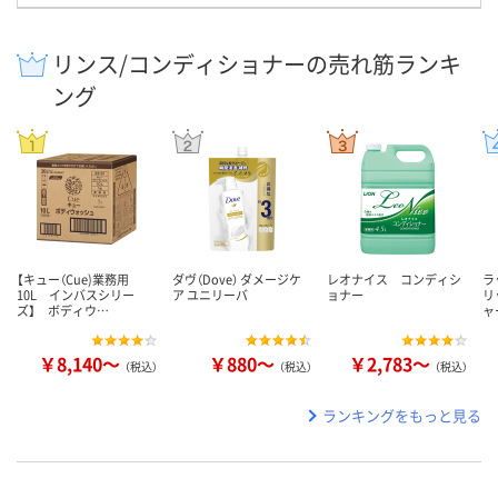
リンス/コンディショナーの売れ筋ランキ
ング
【キュー（Cue)業務用
ダヴ（Dove） ダメージケ
レオナイス コンディシ
ラ
10L インバスシリー
ア ユニリーバ
ョナー
リ
ズ】 ボディウ…
ャ
￥8,140～
￥880～
￥2,783～
（税込）
（税込）
（税込）
ランキングをもっと見る