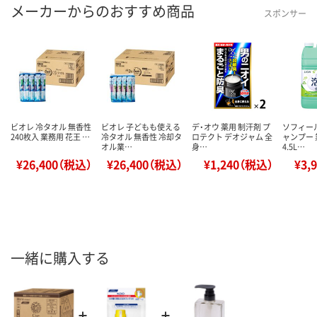
メーカーからのおすすめ商品
スポンサー
ビオレ 冷タオル 無香性
ビオレ 子どもも使える
デ・オウ 薬用 制汗剤 プ
ソフィー
240枚入 業務用 花王 …
冷タオル 無香性 冷却タ
ロテクト デオジャム 全
ャンプー
オル業…
身…
4.5L…
¥26,400（税込）
¥26,400（税込）
¥1,240（税込）
¥3,
一緒に購入する