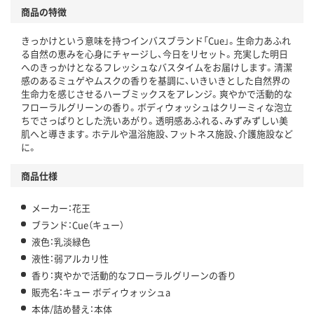
商品の特徴
きっかけという意味を持つインバスブランド「Cue」。生命力あふれ
る自然の恵みを心身にチャージし、今日をリセット。充実した明日
へのきっかけとなるフレッシュなバスタイムをお届けします。清潔
感のあるミュゲやムスクの香りを基調に、いきいきとした自然界の
生命力を感じさせるハーブミックスをアレンジ。爽やかで活動的な
フローラルグリーンの香り。ボディウォッシュはクリーミィな泡立
ちでさっぱりとした洗いあがり。透明感あふれる、みずみずしい美
肌へと導きます。ホテルや温浴施設、フットネス施設、介護施設など
に。
商品仕様
メーカー：花王
ブランド：Cue（キュー）
液色：乳淡緑色
液性：弱アルカリ性
香り：爽やかで活動的なフローラルグリーンの香り
販売名：キュー ボディウォッシュa
本体/詰め替え：本体