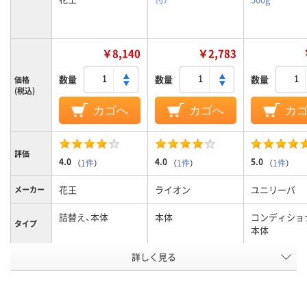
￥8,140
￥2,783
数量
数量
数量
価格
(税込)
カゴへ
カゴへ
カ
評価
4.0
4.0
5.0
（
1件
）
（
1件
）
（
1件
）
花王
ライオン
ユニリーバ
メーカー
詰替え、本体
本体
コンディショ
タイプ
本体
アスクル
詳しく見る
商品環境
35
スコア