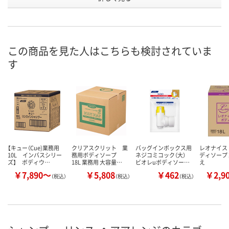
3463230
3463131
3463150
号
あり
8点
5点
在庫
8月11日（火）
8月11日（火）
8月10日（月）
お届け日
この商品を見た人はこちらも検討されていま
す
数量
数量
数量
カゴへ
カゴへ
カ
【キュー（Cue)業務用
クリアスクリット 業
バッグインボックス用
レオナイス
10L インバスシリー
務用ボディソープ
ネジコミコック（大）
ディソープ 
ズ】 ボディウ…
18L 業務用 大容量…
ビオレuボディソー…
え
￥7,890～
￥5,808
￥462
￥2,9
（税込）
（税込）
（税込）