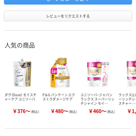
レビューをリクエストする
人気の商品
ダヴ（Dove） モイスチ
P＆G パンテーン エク
ユニリーバ・ジャパン
ラックス(LU
ャーケア ユニリーバ
ストラダメージケア
ラックス スーパーリッ
ーリッチシ
チシャイン モイ…
スチャー …
￥376～
￥480～
￥460～
￥1,
（税込）
（税込）
（税込）