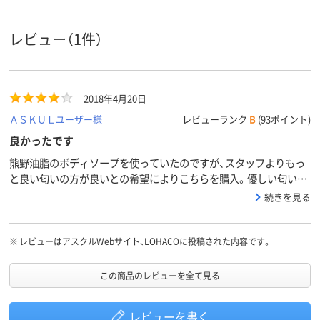
レビュー（1件）
2018年4月20日
ＡＳＫＵＬユーザー様
レビューランク
B
(93ポイント)
良かったです
熊野油脂のボディソープを使っていたのですが、スタッフよりもっ
と良い匂いの方が良いとの希望によりこちらを購入。優しい匂いで
良かったのですが、泡立ちと泡切れが良く、結果として一回当たりの
続きを見る
使用量が減り、コスト的には以前のものとあまり変わりなく使用す
る事ができました。（スタッフ間ではもっと良い匂いが良いと言わ
れましたが、私的には十分かと思われます）
※
レビューはアスクルWebサイト、LOHACOに投稿された内容です。
この商品のレビューを全て見る
レビューを書く