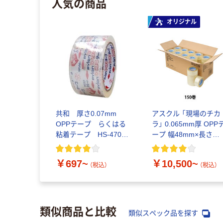
人気の商品
オリジナル
共和 厚さ0.07mm
アスクル 「現場のチカ
OPPテープ らくはる
ラ」 0.065mm厚 OPP
粘着テープ HS-4700-
ープ 幅48mm×長さ
A
100m 無包装タイプ
￥697~
￥10,500~
（税込）
（税込）
類似商品と比較
類似スペック品を探す