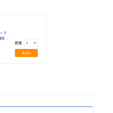
テープ
補修 幅
数量
カゴへ