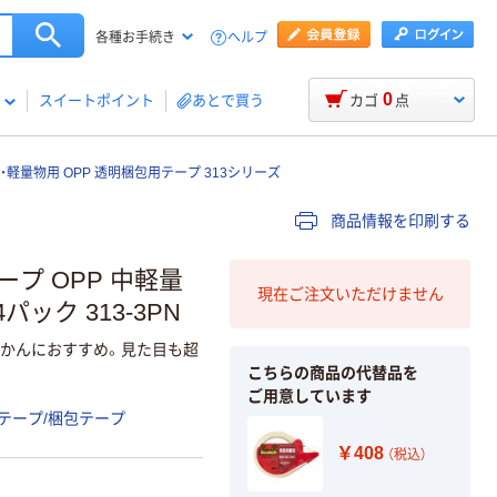
ヘルプ
各種お手続き
0
スイートポイント
あとで買う
カゴ
点
中・軽量物用 OPP 透明梱包用テープ 313シリーズ
商品情報を印刷する
ープ OPP 中軽量
現在ご注文いただけません
4パック 313-3PN
封かんにおすすめ。見た目も超
こちらの商品の代替品を
ご用意しています
テープ/梱包テープ
￥408
（税込）