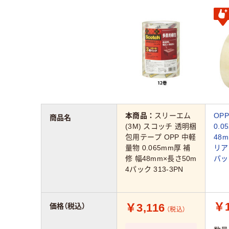
本商品：
スリーエム
OPP
商品名
(3M) スコッチ 透明梱
0.0
包用テープ OPP 中軽
48
量物 0.065mm厚 補
リア
修 幅48mm×長さ50m
パッ
4パック 313-3PN
￥1
￥3,116
価格（税込）
（税込）