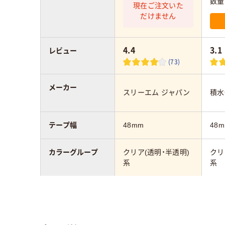
数量
現在ご注文いた
だけません
4.4
3.1
レビュー
(73)
メーカー
スリーエム ジャパン
積水
テープ幅
48mm
48
カラーグループ
クリア(透明・半透明)
クリ
系
系
テープタイプ
油性
油性マーカー可
貼り