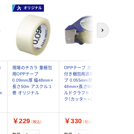
オリジナル
次へ
コ
現場のチカラ 重梱包
OPPテープ カッター
OPPテープ
ー
用OPPテープ
付き梱包用透明テー
0.062m
0.09mm厚 幅48mm×
プ 0.055mm厚 幅
48mm×
補
長さ50m アスクル 1
48mm×長さ50m ワー
リア 積水
m
巻 オリジナル
ルドクラフト 1パッ
パック（6
ク（カッター+1巻）
￥229
￥330
￥2,8
（税込）
（税込）