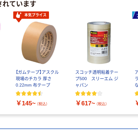
されています
本気プライス
ー
【ガムテープ】アスクル
スコッチ透明粘着テー
現場のチカラ 厚さ
プ500 スリーエム ジ
ラ
0.22mm 布テープ
ャパン
長
￥145~
￥617~
（税込）
（税込）