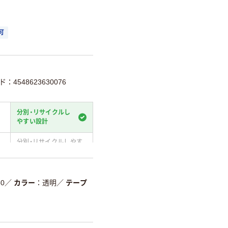
可
：4548623630076
分別・リサイクルし
やすい設計
分別・リサイクルしやす
い設計
温室効果ガスなどの
削減
50
／
カラー
透明
／
テープ
詳細「
アスクル商品環境スコ