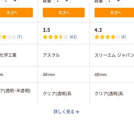
数量
数量
カゴへ
カゴへ
カゴへ
3.5
4.3
(7)
(42)
(6)
化学工業
アスクル
スリーエム ジャパ
mm
48mm
48mm
ア(透明・半透明)
クリア(透明)系
クリア(透明)系
詳しく見る
マーカー可、重ね
可