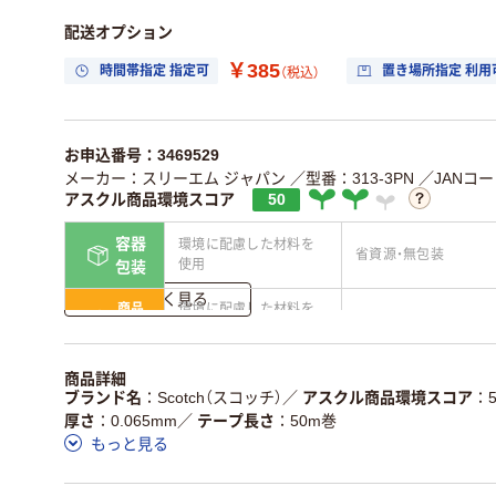
配送オプション
￥385
時間帯指定 指定可
置き場所指定 利用
（税込）
お申込番号：3469529
メーカー：スリーエム ジャパン
／型番：313-3PN
／JANコード
アスクル商品環境スコア
50
容器
環境に配慮した材料を
省資源・無包装
使用
包装
詳しく見る
商品
環境に配慮した材料を
省資源・省エネ・節水
本体
使用
独自の回収スキームが
アスクルで資源循環し
商品詳細
仕組
ある
ている
ブランド名
Scotch（スコッチ）
／
アスクル商品環境スコア
厚さ
0.065mm
／
テープ長さ
50m巻
この商品の環境配慮ポイントです。詳しくはページ下部の商品
もっと見る
ア詳細／加点項目
」で確認できます。