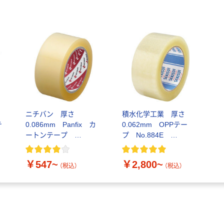
ニチバン 厚さ
積水化学工業 厚さ
テ
0.086mm Panfix カ
0.062mm OPPテー
ートンテープ
プ No.884E
No.660PF
48mm×100m
￥547~
￥2,800~
（税込）
（税込）