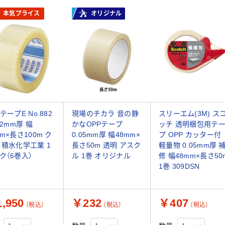
本気プライス
オリジナル
テープE No.882
現場のチカラ 音の静
スリーエム(3M) ス
52mm厚 幅
かなOPPテープ
ッチ 透明梱包用テ
mm×長さ100m ク
0.05mm厚 幅48mm×
プ OPP カッター付
 積水化学工業 1
長さ50m 透明 アスク
軽量物 0.05mm厚 
ク（6巻入）
ル 1巻 オリジナル
修 幅48mm×長さ50
1巻 309DSN
,950
￥232
￥407
（税込）
（税込）
（税込）