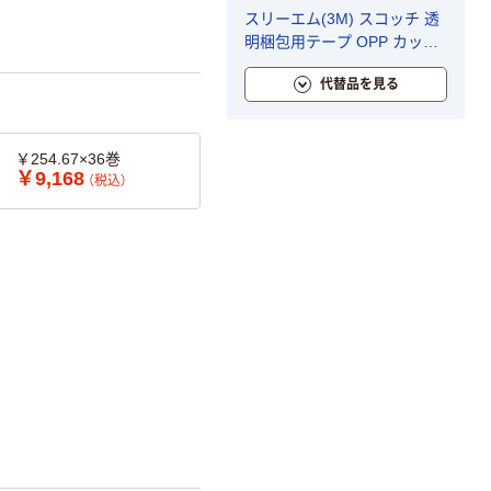
スリーエム(3M) スコッチ 透
明梱包用テープ OPP カッタ
ー付中軽量物 0.065mm厚 補
代替品を見る
修 幅48mm×長さ50m 1巻
313D 1PN
￥254.67×36巻
￥9,168
（税込）