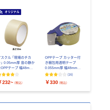
オリジナル
アスクル 「現場のチカ
OPPテープ カッター付
」 0.05mm厚 音の静か
き梱包用透明テープ
なOPPテープ 幅48mm×
0.055mm厚 幅48mm×
さ50m・100m
長さ50m ワールドクラ
(
16
)
フト 1パック（カッター
￥232~
￥330
+1巻）
（税込）
（税込）