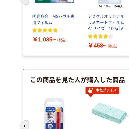
前のスライドへ
明光商会 MSパウチ専
アスクルオリジナル
用フィルム
ラミネートフィルム
A4サイズ 100μ（ミク
ロン）
￥1,035~
（税込）
￥458~
（税込）
この商品を見た人が購入した商品
本気プライス
前のスライドへ