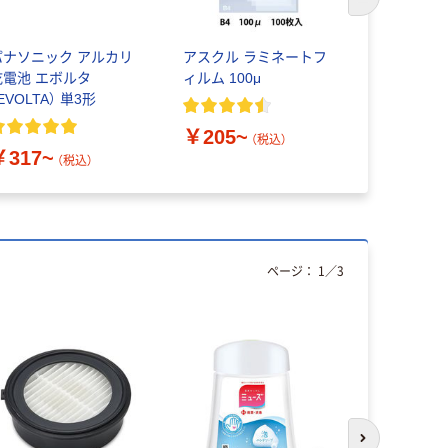
次のスライド
パナソニック アルカリ
アスクル ラミネートフ
アイリスオ
乾電池 エボルタ
ィルム 100μ
ミネートフ
EVOLTA） 単3形
刺サイズ～
100～250
￥205~
（税込）
￥317~
￥467~
（税込）
ページ：
1
／
3
人気商品
次のスライド