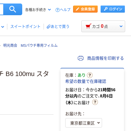
ヘルプ
各種お手続き
0
スイートポイント
あとで買う
カゴ
点
明光商会 MSパウチ専用フィルム
商品情報を印刷する
6 100mu スタ
在庫：
あり
希望の数量で在庫確認
お届け日：今から
21時間56
分以内
のご注文で、
8月6日
（木）
にお届け
お届け先：