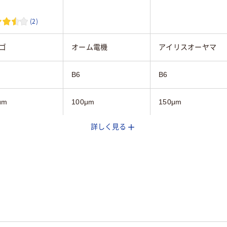
(2)
ゴ
オーム電機
アイリスオーヤマ
B6
B6
μm
100μm
150μm
詳しく見る
ス
ス
ポリエステル