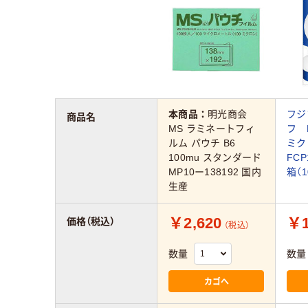
本商品：
明光商会
フジ
商品名
MS ラミネートフィ
フ 
ルム パウチ B6
ミ
100mu スタンダード
FCP
MP10ー138192 国内
箱（1
生産
￥2,620
￥1
価格（税込）
（税込）
数量
数量
カゴへ