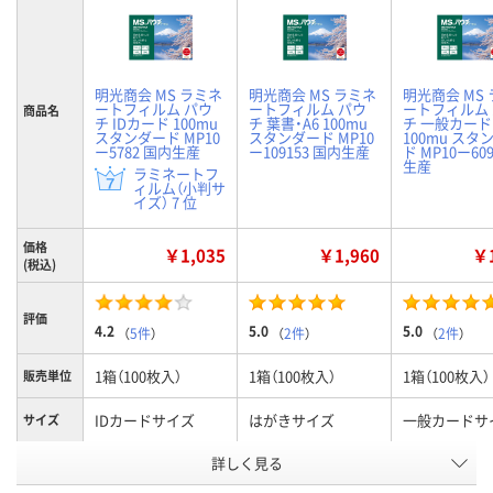
明光商会 MS ラミネ
明光商会 MS ラミネ
明光商会 MS
ートフィルム パウ
ートフィルム パウ
ートフィルム
商品名
チ IDカード 100mu
チ 葉書・A6 100mu
チ 一般カード
スタンダード MP10
スタンダード MP10
100mu スタ
ー5782 国内生産
ー109153 国内生産
ド MP10ー60
生産
ラミネートフ
ィルム（小判サ
イズ） 7 位
価格
￥1,035
￥1,960
￥1
(税込)
評価
4.2
5.0
5.0
（
5件
）
（
2件
）
（
2件
）
1箱（100枚入）
1箱（100枚入）
1箱（100枚入）
販売単位
IDカードサイズ
はがきサイズ
一般カードサ
サイズ
フィルム
詳しく見る
100μ
100μ
100μ
厚