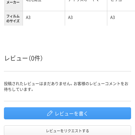
メーカー
フィルム
A3
A3
A3
のサイズ
フィルム
150μm
100μm
100μm
の厚さ
フィルム
グロス
グロス
グロス
の加工
レビュー（0件）
グロス
グロス
グロス
材質
投稿されたレビューはまだありません。お客様のレビューコメントをお
待ちしています。
レビューを書く
レビューをリクエストする