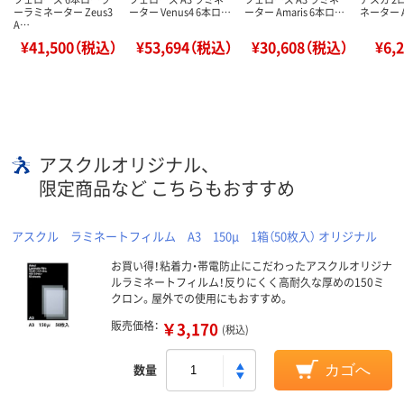
ーラミネーター Zeus3
ーター Venus4 6本ロ…
ーター Amaris 6本ロ…
ネーター A3
A…
¥41,500（税込）
¥53,694（税込）
¥30,608（税込）
¥6,
アスクルオリジナル、
限定商品など こちらもおすすめ
アスクル ラミネートフィルム A3 150μ 1箱（50枚入） オリジナル
お買い得！粘着力・帯電防止にこだわったアスクルオリジナ
ルラミネートフィルム！反りにくく高耐久な厚めの150ミ
クロン。屋外での使用にもおすすめ。
販売価格：
￥3,170
(税込)
数量
カゴへ