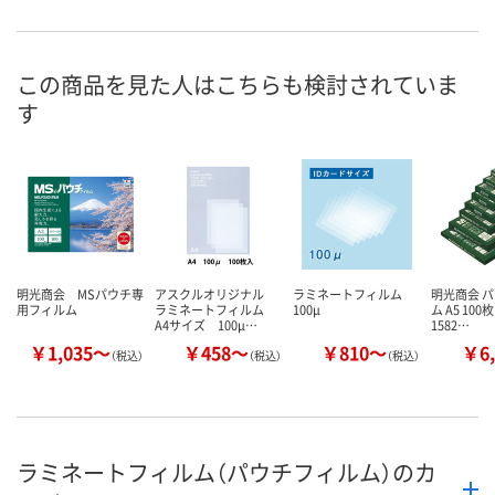
お申込番
870401
870475
870411
号
この商品を見た人はこちらも検討されていま
あり
あり
あり
在庫
す
8月9日（日）
8月9日（日）
8月9日（日）
お届け日
数量
数量
数量
カゴへ
カゴへ
カ
明光商会 MSパウチ専
アスクルオリジナル
ラミネートフィルム
明光商会 
用フィルム
ラミネートフィルム
100μ
ム A5 100枚
A4サイズ 100μ…
1582…
￥1,035～
￥458～
￥810～
￥6,
（税込）
（税込）
（税込）
ラミネートフィルム（パウチフィルム）のカ