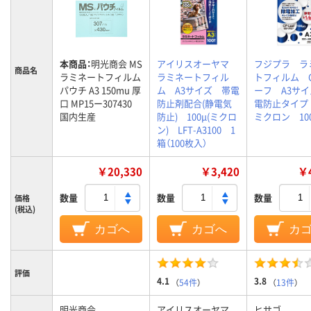
本商品：
明光商会 MS
アイリスオーヤマ
フジプラ ラ
商品名
ラミネートフィルム
ラミネートフィル
トフィルム 
パウチ A3 150mu 厚
ム A3サイズ 帯電
ーフ A3サ
口 MP15ー307430
防止剤配合(静電気
電防止タイプ 
国内生産
防止) 100μ(ミクロ
ミクロン 10
ン) LFT-A3100 1
箱（100枚入）
￥20,330
￥3,420
￥4
数量
数量
数量
価格
(税込)
カゴへ
カゴへ
カ
評価
4.1
3.8
（
54件
）
（
13件
）
明光商会
アイリスオーヤマ
ヒサゴ