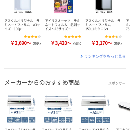
アスクルオリジナル ラ
アイリスオーヤマ ラミ
アスクルオリジナル ラ
ア
ミネートフィルム A3サ
ネートフィルム 名刺サ
ミネートフィルム
ミ
イズ 100μ…
イズ～A3サイズ…
150μ（ミクロン）
7
￥2,690～
￥3,420～
￥3,170～
（税込）
（税込）
（税込）
ランキングをもっと見る
メーカーからのおすすめ商品
スポンサー
フェローズ 6本ローラ
フェローズ A3 ラミネ
フェローズ A3 ラミネ
アスカ 2