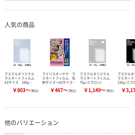
人気の商品
アスクルオリジナル
アイリスオーヤマ ラ
アスクルオリジナル
アスクル
ラミネートフィルム
ミネートフィルム 名
ラミネートフィルム
ラミネー
A3サイズ 100μ…
刺サイズ～A3サイズ…
75μ（ミクロン）
150μ（ミク
￥803～
￥467～
￥1,149～
￥3,1
（税込）
（税込）
（税込）
他のバリエーション