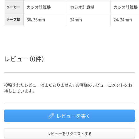
カシオ計算機
カシオ計算機
カシオ計算機
メーカー
36、36mm
24mm
24、24mm
テープ幅
黄
黄
黄
テープ色
黒
黒
黒
文字色
イエロー系、ブラッ
イエロー系、ブラッ
ブラック系
レビュー（0件）
カラーグ
ループ
ク系
ク系
テープ長
8m
1.5m
8m
さ
投稿されたレビューはまだありません。お客様のレビューコメントをお
待ちしています。
レビューを書く
レビューをリクエストする