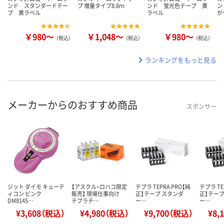
ンド スタンダードテー
プ 増量タイプ8.8ｍ
ンド 蛍光色テープ 黄
ン
プ 黄ラベル
ラベル
が
￥980～
￥1,048～
￥980～
（税込）
（税込）
（税込）
ランキングをもっと見る
メーカーからのおすすめ商品
スポンサー
ジット ダイモ キューテ
【アスクル・ロハコ限定
テプラ TEPRA PRO【純
テプラ TE
ィコン ピンク
販売】 現場仕事向け
正】テープ スタンダ
正】テープ
DM8145…
テプラテ…
ー…
ー…
¥3,608（税込）
¥4,980（税込）
¥9,700（税込）
¥8,