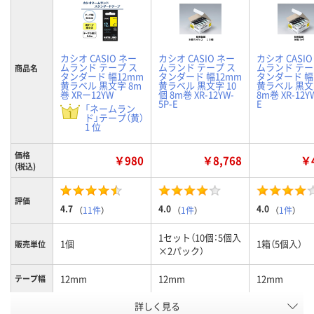
カシオ CASIO ネー
カシオ CASIO ネー
カシオ CASIO
ムランド テープ ス
ムランド テープ ス
ムランド テー
商品名
タンダード 幅12mm
タンダード 幅12mm
タンダード 幅
黄ラベル 黒文字 8m
黄ラベル 黒文字 10
黄ラベル 黒文
巻 XRー12YW
個 8m巻 XR-12YW-
8m巻 XR-12Y
5P-E
E
「ネームラン
ド」テープ（黄）
1 位
価格
￥980
￥8,768
￥4
(税込)
評価
4.7
4.0
4.0
（
11件
）
（
1件
）
（
1件
）
1セット（10個：5個入
1個
1箱（5個入）
販売単位
×2パック）
12mm
12mm
12mm
テープ幅
詳しく見る
黄ラベル 黒文字
黄色テープ 黒文字
黄色テープ 
カラー