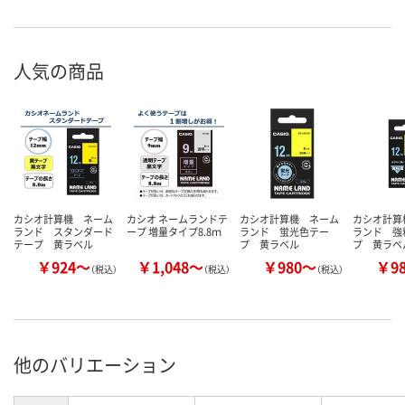
人気の商品
カシオ計算機 ネーム
カシオ ネームランドテ
カシオ計算機 ネーム
カシオ計算
ランド スタンダード
ープ 増量タイプ8.8ｍ
ランド 蛍光色テー
ランド 強
テープ 黄ラベル
プ 黄ラベル
プ 黄ラベ
￥924～
￥1,048～
￥980～
￥9
（税込）
（税込）
（税込）
他のバリエーション