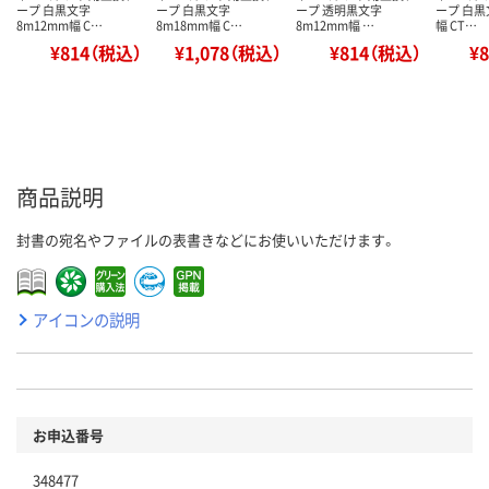
ープ 白黒文字
ープ 白黒文字
ープ 透明黒文字
ープ 白黒
8m12mm幅 C…
8m18mm幅 C…
8m12mm幅 …
幅 CT…
¥814（税込）
¥1,078（税込）
¥814（税込）
¥
商品説明
封書の宛名やファイルの表書きなどにお使いいただけます。
アイコンの説明
お申込番号
348477