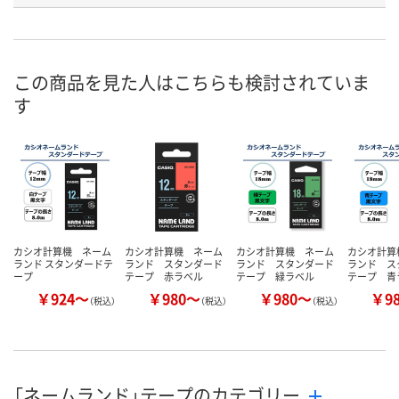
お申込番
331120
222564
468644
号
あり
1点
3点
在庫
この商品を見た人はこちらも検討されていま
す
8月8日（土）
8月8日（土）
8月8日（土）
お届け日
数量
数量
数量
カゴへ
カゴへ
カ
カシオ計算機 ネーム
カシオ計算機 ネーム
カシオ計算機 ネーム
カシオ計算
ランド スタンダードテ
ランド スタンダード
ランド スタンダード
ランド ス
ープ
テープ 赤ラベル
テープ 緑ラベル
テープ 青
￥924～
￥980～
￥980～
￥9
（税込）
（税込）
（税込）
「ネームランド」テープのカテゴリー