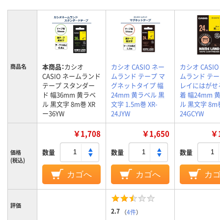
本商品：
カシオ
カシオ CASIO ネー
カシオ CASIO
商品名
CASIO ネームランド
ムランド テープ マ
ムランド テー
テープ スタンダー
グネットタイプ 幅
レイにはがせ
ド 幅36mm 黄ラベ
24mm 黄ラベル 黒
着 幅24mm 
ル 黒文字 8m巻 XR
文字 1.5m巻 XR-
ル 黒文字 8m巻
ー36YW
24JYW
24GCYW
￥1,708
￥1,650
￥1
数量
数量
数量
価格
(税込)
カゴへ
カゴへ
カ
評価
2.7
（
4件
）