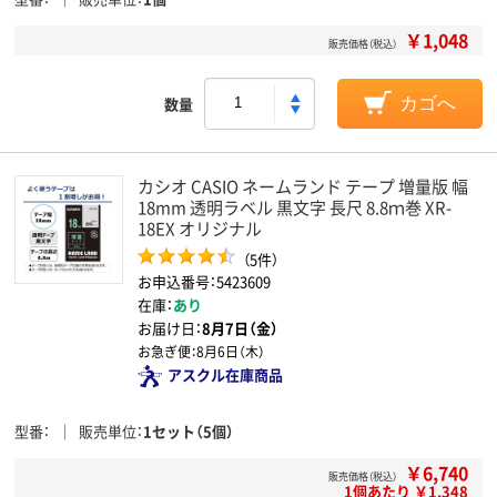
￥1,048
販売価格（税込）
数量
カゴへ
カシオ CASIO ネームランド テープ 増量版 幅
18mm 透明ラベル 黒文字 長尺 8.8ｍ巻 XR-
18EX オリジナル
（5件）
お申込番号：5423609
在庫：
あり
お届け日：
8月7日（金）
お急ぎ便：
8月6日（木）
アスクル在庫商品
型番
販売単位
1セット（5個）
￥6,740
販売価格（税込）
1個あたり ￥1,348