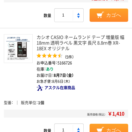
数量
カゴへ
カシオ CASIO ネームランド テープ 増量版 幅
18mm 透明ラベル 黒文字 長尺 8.8ｍ巻 XR-
18EX オリジナル
（5件）
お申込番号：5166726
在庫：
あり
お届け日：
8月7日（金）
お急ぎ便：
8月6日（木）
アスクル在庫商品
型番
販売単位
1個
￥1,410
販売価格（税込）
数量
カゴへ