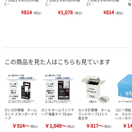
C…
C…
CT…
幅
¥814
¥1,078
¥814
（税込）
（税込）
（税込）
この商品を見た人はこちらも見ています
カシオ計算機 ネーム
カシオ ネームランドテ
カシオ計算機 ネーム
コピー用紙
ランド スタンダードテ
ープ 増量タイプ8.8ｍ
ランドテープ12ミリ
ル マルチ
ープ
黒文字
ーパーホワ
￥924～
￥1,048～
￥817～
￥1
（税込）
（税込）
（税込）