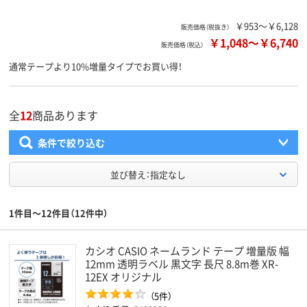
￥953～￥6,128
販売価格（税抜き）
￥1,048
～
￥6,740
販売価格（税込）
通常テープより10%増量タイプでお買い得！
全
12
商品あります
条件で絞り込む
並び替え：指定なし
1件目～12件目（12件中）
カシオ CASIO ネームランド テープ 増量版 幅
12mm 透明ラベル 黒文字 長尺 8.8m巻 XR-
12EX オリジナル
（5件）