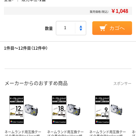
￥1,048
販売価格（税込）
数量
カゴへ
1件目～12件目（12件中）
メーカーからのおすすめ商品
スポンサー
ネームランド用互換テー
ネームランド用互換テー
ネームランド用互換テー
ネ
プ 白黒文字8m12mm幅
プ 白黒文字8m18mm幅
プ 白黒文字8m9mm幅
プ