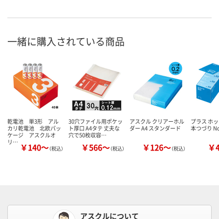
一緒に購入されている商品
乾電池 単3形 アル
30穴ファイル用ポケッ
アスクル クリアーホル
プラス ホッ
カリ乾電池 北欧パッ
ト厚口 A4タテ 丈夫な
ダー A4 スタンダード
本つづり No
ケージ アスクルオ
穴で50枚収容…
リ…
￥140～
￥566～
￥126～
￥
（税込）
（税込）
（税込）
アスクルについて