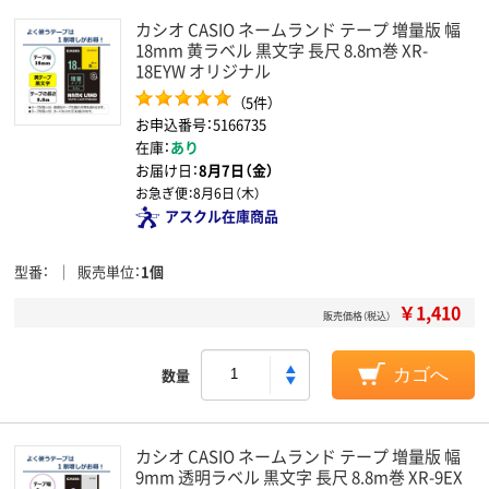
カシオ CASIO ネームランド テープ 増量版 幅
18mm 黄ラベル 黒文字 長尺 8.8ｍ巻 XR-
18EYW オリジナル
（5件）
お申込番号：5166735
在庫：
あり
お届け日：
8月7日（金）
お急ぎ便：
8月6日（木）
アスクル在庫商品
型番
販売単位
1個
￥1,410
販売価格（税込）
数量
カゴへ
カシオ CASIO ネームランド テープ 増量版 幅
9mm 透明ラベル 黒文字 長尺 8.8m巻 XR-9EX