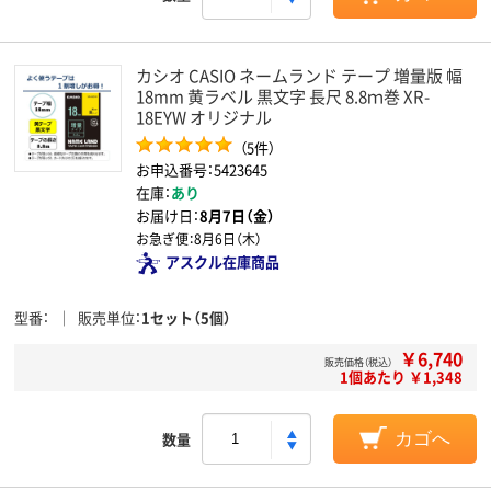
カシオ CASIO ネームランド テープ 増量版 幅
18mm 黄ラベル 黒文字 長尺 8.8ｍ巻 XR-
18EYW オリジナル
（5件）
お申込番号：5423645
在庫：
あり
お届け日：
8月7日（金）
お急ぎ便：
8月6日（木）
アスクル在庫商品
型番
販売単位
1セット（5個）
￥6,740
販売価格（税込）
1個あたり ￥1,348
数量
カゴへ