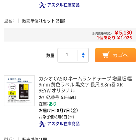
アスクル在庫商品
型番
販売単位
1セット（5個）
￥5,130
販売価格（税込）
1個あたり ￥1,026
数量
カゴへ
カシオ CASIO ネームランド テープ 増量版 幅
9mm 黄色ラベル 黒文字 長尺 8.8m巻 XR-
9EYW オリジナル
お申込番号：5166691
在庫：
あり
お届け日：
8月7日（金）
お急ぎ便：
8月6日（木）
アスクル在庫商品
型番
販売単位
1個