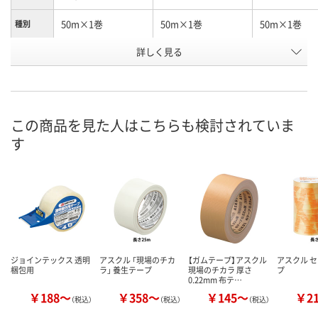
50m×1巻
50m×1巻
50m×1巻
種別
商品タイ
詳しく見る
カッターなし
カッターなし
カッターなし
プ
お申込番
NR72641
3494156
NR72642
号
この商品を見た人はこちらも検討されていま
在庫
す
お届け日
現在ご注文いただけ
現在ご注文いただけ
現在ご注文い
ません
ません
ません
ジョインテックス 透明
アスクル 「現場のチカ
【ガムテープ】アスクル
アスクル 
梱包用
ラ」 養生テープ
現場のチカラ 厚さ
プ
0.22mm 布テ…
￥188～
￥358～
￥145～
￥2
（税込）
（税込）
（税込）