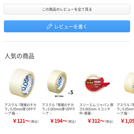
この商品のレビューを全て見る
レビューを書く
人気の商品
アスクル 「現場のチカ
アスクル 「現場のチカ
スリーエム ジャパン 厚
アスクル 
ラ」 0.05mm厚 OPPテ
ラ」 0.065mm厚 OPPテ
さ0.065mm スコッチ
ラ」 0.05m
ープ 幅…
ープ …
中・軽量…
ープ 幅…
￥121～
￥194～
￥312～
￥1,0
（税込）
（税込）
（税込）