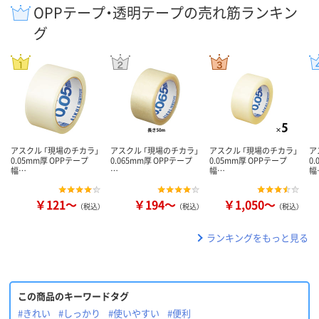
OPPテープ・透明テープの売れ筋ランキン
グ
アスクル 「現場のチカラ」
アスクル 「現場のチカラ」
アスクル 「現場のチカラ」
ア
0.05mm厚 OPPテープ
0.065mm厚 OPPテープ
0.05mm厚 OPPテープ
0
幅…
…
幅…
幅
￥121～
￥194～
￥1,050～
（税込）
（税込）
（税込）
ランキングをもっと見る
この商品のキーワードタグ
#きれい
#しっかり
#使いやすい
#便利