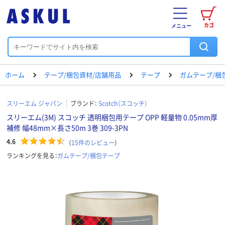
カゴ
メニュー
ホーム
テープ/梱包資材/店舗用品
テープ
ガムテープ/梱
スリーエム ジャパン
ブランド：
Scotch（スコッチ）
スリーエム(3M) スコッチ 透明梱包用テープ OPP 軽量物 0.05mm厚
補修 幅48mm×長さ50m 3巻 309-3PN
4.6
（
15
件のレビュー
）
ランキングを見る：
ガムテープ/梱包テープ