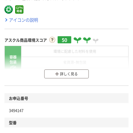
アイコンの説明
50
アスクル商品環境スコア
環境に配慮した材料を使用
容器
包装
省資源・無包装
分別・リサイクルしやすい設計
詳しく見る
環境に配慮した材料を使用
商品
お申込番号
本体
省資源・省エネ・節水
3494147
分別・リサイクルしやすい設計
型番
独自の回収スキームがある