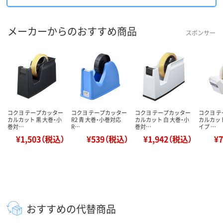
メーカーからのおすすめ商品
スポンサー
コクヨ テープカッター
コクヨ テープカッター
コクヨ テープカッター
コクヨ 
カルカット 黒 大巻・小
R2 青 大巻・小巻対応
カルカット 白 大巻・小
カルカッ
巻対…
R…
巻対…
イプ …
¥1,503（税込）
¥539（税込）
¥1,942（税込）
¥
おすすめの代替商品