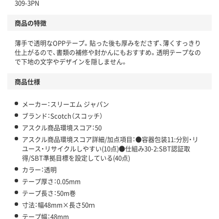
仕組
309-3PN
アスクルで資源循環している
商品の特徴
温室効果ガスなどの削減
薄手で透明なOPPテープ。貼った後も厚みをださず、薄くすっきり
この商品の環境配慮ポイントです。下記商品詳細「
仕上がるので、書類の補修や封かんにもおすすめ。透明テープなの
アスクル商品環境スコア詳細／加点項目
」で確認できます。
で下地の文字やデザインを隠しません。
商品仕様
メーカー：スリーエム ジャパン
ブランド：Scotch（スコッチ）
アスクル商品環境スコア：50
アスクル商品環境スコア詳細/加点項目：●容器包装11:分別・リ
ユース・リサイクルしやすい(10点)●仕組み30-2:SBT認証取
得/SBT準拠目標を設定している(40点)
カラー：透明
テープ厚さ：0.05mm
テープ長さ：50m巻
寸法：幅48mm×長さ50ｍ
テープ幅：48mm