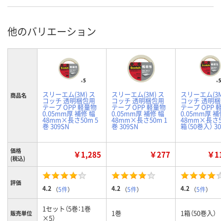
他のバリエーション
スリーエム(3M) ス
スリーエム(3M) ス
スリーエム(3M
商品名
コッチ 透明梱包用
コッチ 透明梱包用
コッチ 透明
テープ OPP 軽量物
テープ OPP 軽量物
テープ OPP 
0.05mm厚 補修 幅
0.05mm厚 補修 幅
0.05mm厚 補
48mm×長さ50m 5
48mm×長さ50m 1
48mm×長さ5
巻 309SN
巻 309SN
箱（50巻入） 30
価格
￥1,285
￥277
￥11
(税込)
評価
4.2
4.2
4.2
（
5件
）
（
5件
）
（
5件
）
1セット（5巻：1巻
1巻
1箱（50巻入）
販売単位
×5）