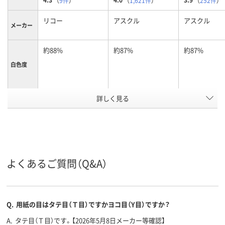
（
9件
）
（
1,621件
）
（
252件
）
リコー
アスクル
アスクル
メーカー
約88%
約87%
約87%
白色度
用紙の厚
詳しく見る
184μm
約90μm(0.09mm)
約90μm(0.09
さ
用紙の種
コピー用紙
コピー用紙
コピー用紙
類
500、500枚
500、500枚
500、500枚
枚数
よくあるご質問（Q&A）
A4
A4
A4 (210 × 29
サイズ
アスクル
Q.
用紙の目はタテ目（Ｔ目）ですかヨコ目（Y目）ですか？
商品環境
45
55
スコア
A.
タテ目（Ｔ目）です。【2026年5月8日メーカー等確認】