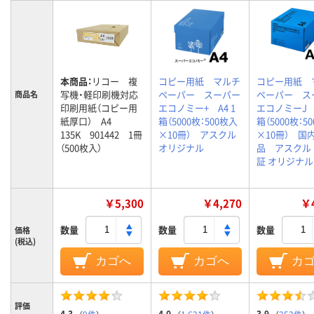
本商品：
リコー 複
コピー用紙 マルチ
コピー用紙 
写機・軽印刷機対応
ペーパー スーパー
ペーパー ス
商品名
印刷用紙（コピー用
エコノミー+ A4 1
エコノミーJ A
紙厚口） A4
箱（5000枚：500枚入
箱（5000枚：5
135K 901442 1冊
×10冊） アスクル
×10冊） 国
（500枚入）
オリジナル
品 アスクル 
証 オリジナル
￥5,300
￥4,270
￥4
数量
数量
数量
価格
(税込)
カゴへ
カゴへ
カ
評価
4.3
4.0
3.9