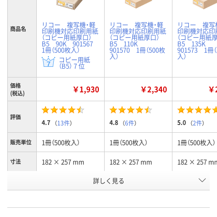
リコー 複写機・軽
リコー 複写機・軽
リコー 複写
商品名
印刷機対応印刷用紙
印刷機対応印刷用紙
印刷機対応印
（コピー用紙厚口）
（コピー用紙厚口）
（コピー用紙
B5 90K 901567
B5 110K
B5 135K
1冊（500枚入）
901570 1冊（500枚
901573 1冊
入）
入）
コピー用紙
（B5） 7 位
価格
￥1,930
￥2,340
￥2
(税込)
評価
4.7
4.8
5.0
（
13件
）
（
6件
）
（
2件
）
1冊（500枚入）
1冊（500枚入）
1冊（500枚入）
販売単位
182 × 257 mm
182 × 257 mm
182 × 257 m
寸法
詳しく見る
105g/m2_（四六判換
128g/m2_（四六判換
157g/m2_（
紙厚（坪
量）
算90kg）
算110kg）
算135kg）
お申込番
476403
476397
476388
号