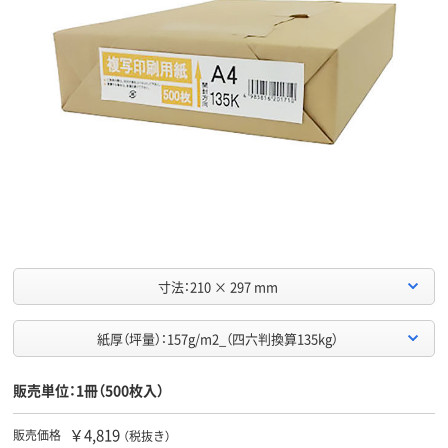
寸法：210 × 297 mm
紙厚（坪量）：157g/m2_（四六判換算135kg）
販売単位：1冊（500枚入）
￥4,819
販売価格
（税抜き）