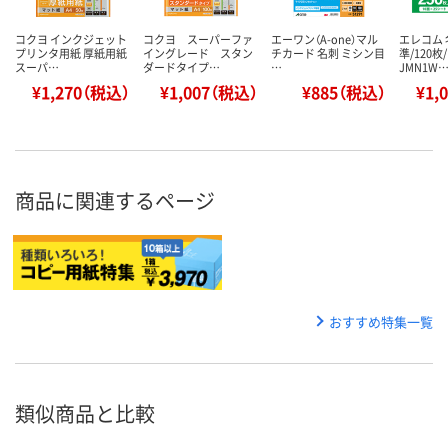
コクヨ インクジェット
コクヨ スーパーファ
エーワン（A-one）マル
エレコム 
プリンタ用紙 厚紙用紙
イングレード スタン
チカード 名刺 ミシン目
準/120枚/
スーパ…
ダードタイプ…
…
JMN1W
¥1,270（税込）
¥1,007（税込）
¥885（税込）
¥1,
商品に関連するページ
おすすめ特集一覧
類似商品と比較