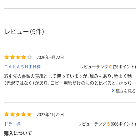
レビュー（9件）
2026年6月22日
ＴＡＫＡＳＨＩＮ様
レビューランク
C
(26ポイント)
取引先の書類の表紙として使っていますが、厚みもあり、程よく艶
（光沢ではなく）があり、コピー用紙だけのものと比べると、かっちり
した感じになります。ただ、お値段が随分と上がりましたね。これ一
続きを見る
冊でＡ４コピー用紙１０冊以上と考えると、ミスなく使って貰うよ
うに祈ります。
2023年4月21日
ドラ―様
レビューランク
S
(666ポイント)
購入について