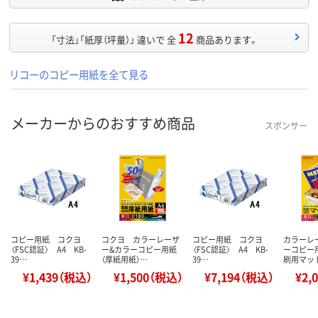
12
「寸法」「紙厚（坪量）」 違いで 全
商品あります。
リコーのコピー用紙を全て見る
メーカーからのおすすめ商品
スポンサー
コピー用紙 コクヨ
コクヨ カラーレーザ
コピー用紙 コクヨ
カラーレ
〈FSC認証〉 A4 KB-
ー&カラーコピー用紙
〈FSC認証〉 A4 KB-
ーコピー
39…
（厚紙用紙）…
39…
刷用マッ
¥1,439（税込）
¥1,500（税込）
¥7,194（税込）
¥2,