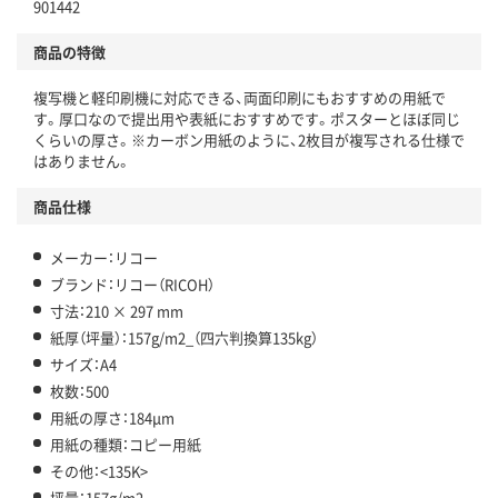
901442
商品の特徴
複写機と軽印刷機に対応できる、両面印刷にもおすすめの用紙で
す。厚口なので提出用や表紙におすすめです。ポスターとほぼ同じ
くらいの厚さ。※カーボン用紙のように、2枚目が複写される仕様で
はありません。
商品仕様
メーカー：リコー
ブランド：リコー（RICOH）
寸法：210 × 297 mm
紙厚（坪量）：157g/m2_（四六判換算135kg）
サイズ：A4
枚数：500
用紙の厚さ：184μm
用紙の種類：コピー用紙
その他：<135K>
坪量：157g/m2_