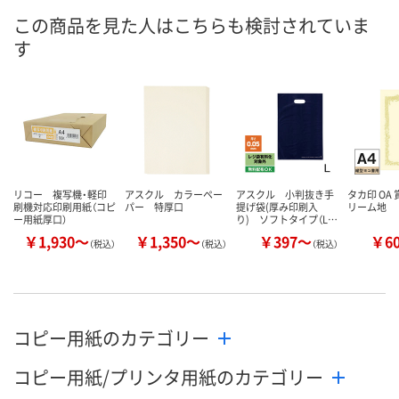
この商品を見た人はこちらも検討されていま
あり
8点
あり
在庫
す
8月10日（月）
8月10日（月）
8月10日（月）
お届け日
数量
数量
数量
カゴへ
カゴへ
カ
リコー 複写機・軽印
アスクル カラーペー
アスクル 小判抜き手
タカ印 OA
刷機対応印刷用紙（コピ
パー 特厚口
提げ袋(厚み印刷入
リーム地
ー用紙厚口）
り) ソフトタイプ（L…
￥1,930～
￥1,350～
￥397～
￥6
（税込）
（税込）
（税込）
コピー用紙のカテゴリー
コピー用紙/プリンタ用紙のカテゴリー