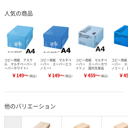
人気の商品
コピー用紙 アスク
コピー用紙 マルチペ
コピー用紙 マルチペ
コピー用紙
ル マルチペーパー ス
ーパー スーパーエコ
ーパー スーパーホワ
ーパー ス
ーパーホワイト+
ノミー+
イトＪ 国内生産品
ノミーＪ 
￥149～
￥149～
￥459～
￥4
（税込）
（税込）
（税込）
他のバリエーション