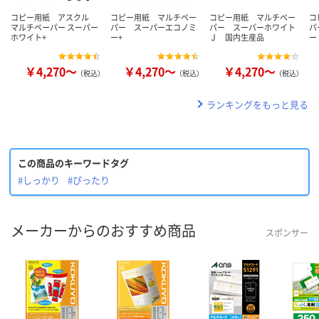
コピー用紙 アスクル
コピー用紙 マルチペー
コピー用紙 マルチペー
コ
マルチペーパー スーパー
パー スーパーエコノミ
パー スーパーホワイト
パ
ホワイト+
ー+
Ｊ 国内生産品
ー
￥4,270～
￥4,270～
￥4,270～
（税込）
（税込）
（税込）
ランキングをもっと見る
この商品のキーワードタグ
#しっかり
#ぴったり
メーカーからのおすすめ商品
スポンサー