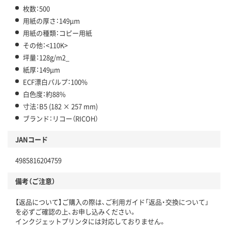
枚数：500
用紙の厚さ：149μm
用紙の種類：コピー用紙
その他：<110K>
坪量：128g/m2_
紙厚：149μm
ECF漂白パルプ：100%
白色度：約88%
寸法：B5 (182 × 257 mm)
ブランド：リコー（RICOH）
JANコード
4985816204759
備考（ご注意）
【返品について】ご購入の際は、ご利用ガイド「返品・交換について」
を必ずご確認の上、お申し込みください。
インクジェットプリンタには対応しておりません。