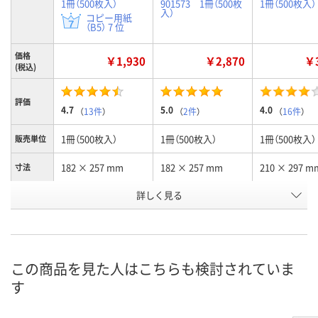
1冊（500枚入）
901573 1冊（500枚
1冊（500枚入）
入）
コピー用紙
（B5） 7 位
価格
￥1,930
￥2,870
￥3
(税込)
評価
4.7
5.0
4.0
（
13件
）
（
2件
）
（
16件
）
1冊（500枚入）
1冊（500枚入）
1冊（500枚入）
販売単位
182 × 257 mm
182 × 257 mm
210 × 297 m
寸法
詳しく見る
105g/m2_（四六判換
157g/m2_（四六判換
105g/m2_（
紙厚（坪
量）
算90kg）
算135kg）
算90kg）
お申込番
476403
476388
353520
号
この商品を見た人はこちらも検討されていま
あり
あり
あり
在庫
す
8月8日（土）
8月8日（土）
8月8日（土）
お届け日