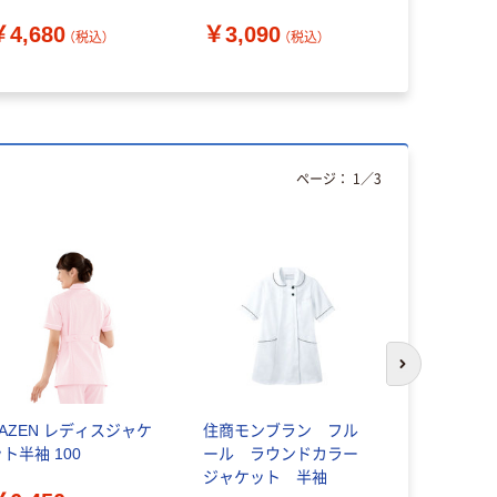
OUQW4013 1枚（直送
￥4,680
￥3,090
￥4,169
品）
（税込）
（税込）
ページ：
1
／
3
次のスライド
KAZEN レディスジャケ
住商モンブラン フル
アイトス 
ト半袖 100
ール ラウンドカラー
エアネック
ジャケット 半袖