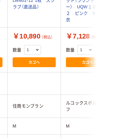
ホ
LW601-12 1枚 スク
ット（ラウンドカラ
イト M
ラブ（直送品）
ー） UQW１０１
２ ピンク Ｍ 白
衣
￥10,890
￥7,128
￥5,5
（税込）
（税込）
数量
数量
数量
カゴへ
カゴへ
4.8
ルコックスポルティ
住商モンブラン
フォーク
フ
M
M
M