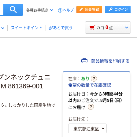
ヘルプ
各種お手続き
0
スイートポイント
あとで買う
カゴ
点
商品情報を印刷する
ープンネックチュニ
在庫：
あり
861369-001
希望の数量で在庫確認
お届け日：今から
3時間44分
以内
のご注文で、
8月9日（日）
ック。しっかりした国産生地で
にお届け
お届け先：