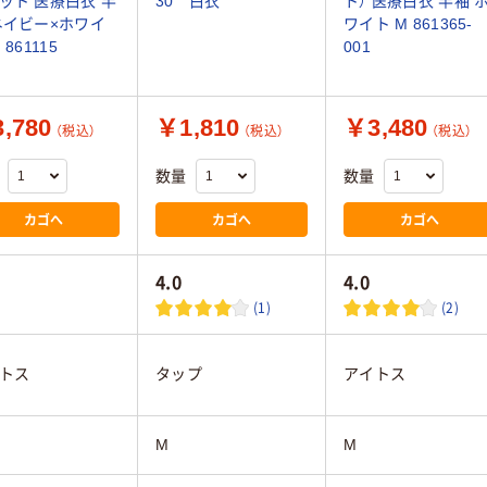
ット 医療白衣 半
30 白衣
ト） 医療白衣 半袖 
ネイビー×ホワイ
ワイト M 861365-
 861115
001
,780
￥1,810
￥3,480
（税込）
（税込）
（税込）
数量
数量
カゴへ
カゴへ
カゴへ
4.0
4.0
(1)
(2)
トス
タップ
アイトス
M
M