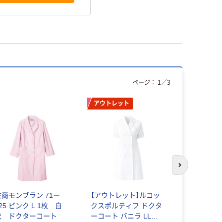
ページ：
1
／
3
アウトレット
アウトレッ
次のスライド
住商モンブラン 71ー
【アウトレット】ルコッ
ルコックス
25 ピンク L 1枚 白
クスポルティフ ドクタ
フ メンズ
衣 ドクターコート
ーコート バニラ LL
UQM1007