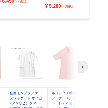
￥6,450~
（税込）
￥3,480
￥5,280~
（税込）
次へ
ス
住商モンブラン ナー
ルコックスポルティ
フォーク
スジャケット オフ白
フ ナースジャケッ
衣（ケー
ッ
×アメリピンク M
ト レディスジャケ
ト） 20