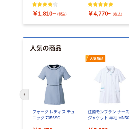
￥1,810~
￥4,770~
（税込）
（税込）
人気の商品
人気商品
前のスライドへ
ディススクラ
フォーク レディス チュ
住商モンブラン ナー
袖 986-
ニック 7056SC
ジャケット 半袖 MN50