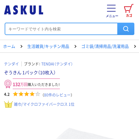
カゴ
メニュー
ホーム
生活雑貨/キッチン用品
ゴミ袋/清掃用品/洗濯用品
テンダイ
ブランド：
TENDAI（テンダイ）
ぞうきん 1パック（10枚入）
132
万回
購入いただきました！
4.2
（
80
件のレビュー
）
雑巾/マイクロファイバークロス 1位