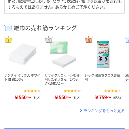
また、販売単位における「セット」表記は、箱でのお届けをお約束
するものではありません。あらかじめご了承ください。
雑巾の売れ筋ランキング
テンダイ ぞうきん ホワイ
リサイクルコットンを使
レック 激落ちクロスお徳
激
ト 白 綿100%
用したぞうきん 1パッ
用
ッ
ク（10枚入） …
￥550～
￥550～
￥759～
（税込）
（税込）
（税込）
ランキングをもっと見る