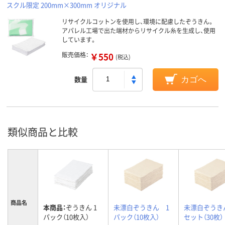
スクル限定 200mm×300mm オリジナル
リサイクルコットンを使用し、環境に配慮したぞうきん。
アパレル工場で出た端材からリサイクル糸を生成し、使用
しています。
販売価格：
￥550
(税込)
数量
カゴへ
類似商品と比較
商品名
本商品：
ぞうきん 1
未漂白ぞうきん 1
未漂白ぞうき
パック（10枚入）
パック（10枚入）
セット（30枚）