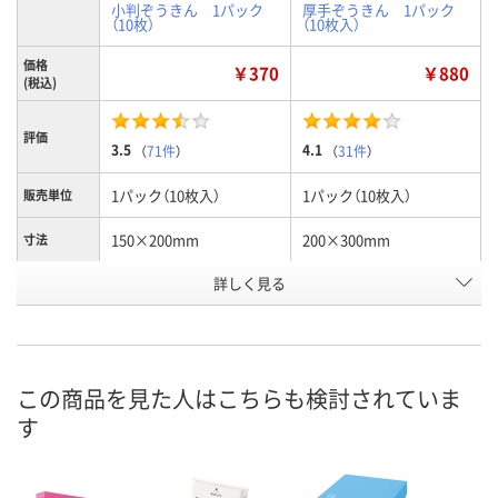
小判ぞうきん 1パック
厚手ぞうきん 1パック
（10枚）
（10枚入）
価格
￥370
￥880
(税込)
評価
3.5
4.1
（
71件
）
（
31件
）
1パック（10枚入）
1パック（10枚入）
販売単位
150×200mm
200×300mm
寸法
詳しく見る
約16g
約48g
1枚質量
5897103
3556956
お申込番号
あり
あり
在庫
この商品を見た人はこちらも検討されていま
8月10日（月）
8月10日（月）
お届け日
す
数量
数量