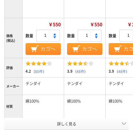
￥550
￥550
￥1
数量
数量
数量
価格
(税込)
カゴへ
カゴへ
カ
評価
4.2
3.9
3.9
（
80件
）
（
48件
）
（
48件
）
テンダイ
テンダイ
テンダイ
メーカー
綿100%
綿100%
綿100%
材質
アスクル
詳しく見る
商品環境
15
15
15
スコア