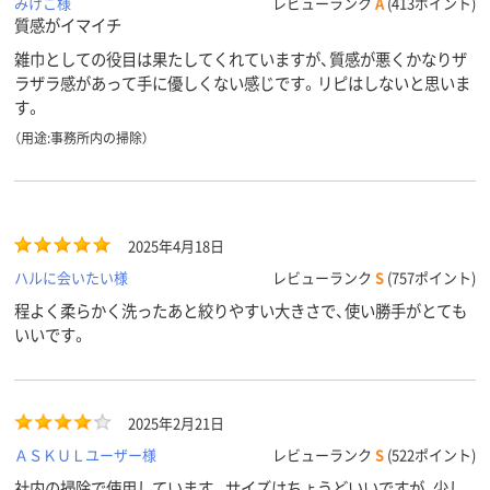
みけこ様
レビューランク
A
(413ポイント)
質感がイマイチ
雑巾としての役目は果たしてくれていますが、質感が悪くかなりザ
ラザラ感があって手に優しくない感じです。リピはしないと思いま
す。
（用途:事務所内の掃除）
2025年4月18日
ハルに会いたい様
レビューランク
S
(757ポイント)
程よく柔らかく洗ったあと絞りやすい大きさで、使い勝手がとても
いいです。
2025年2月21日
ＡＳＫＵＬユーザー様
レビューランク
S
(522ポイント)
社内の掃除で使用しています。サイズはちょうどいいですが、少し