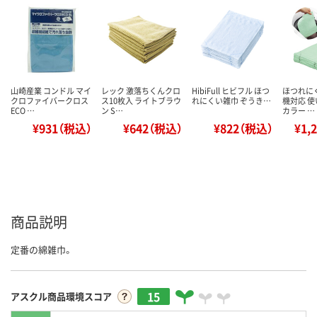
山崎産業 コンドル マイ
レック 激落ちくんクロ
HibiFull ヒビフル ほつ
ほつれに
クロファイバークロス
ス10枚入 ライトブラウ
れにくい雑巾 ぞうき…
機対応 
ECO …
ン S…
カラー …
¥931（税込）
¥642（税込）
¥822（税込）
¥1,
商品説明
定番の綿雑巾。
15
アスクル商品環境スコア