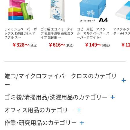
カゴへ
カゴへ
ティッシュペーパー ボ
ゴミ袋 エコノミータイ
コピー用紙 アスク
アスクル 
ックス 150組 5箱入 ア
プ 乳白半透明 高密度タ
ル マルチペーパー ス
ダー A4 
スクル ス…
イプ 詰替用 …
ーパーホワイト+
￥328～
￥616～
￥149～
￥1
（税込）
（税込）
（税込）
雑巾/マイクロファイバークロスのカテゴリ
ー
ゴミ袋/清掃用品/洗濯用品のカテゴリー
オフィス用品のカテゴリー
作業・研究用品のカテゴリー