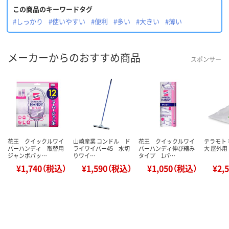
この商品のキーワードタグ
#しっかり
#使いやすい
#便利
#多い
#大きい
#薄い
メーカーからのおすすめ商品
スポンサー
花王 クイックルワイ
山崎産業 コンドル ド
花王 クイックルワイ
テラモト
パーハンディ 取替用
ライワイパー45 水切
パーハンディ伸び縮み
大 屋外用 
ジャンボパッ…
りワイ…
タイプ 1パ…
¥1,740（税込）
¥1,590（税込）
¥1,050（税込）
¥2,