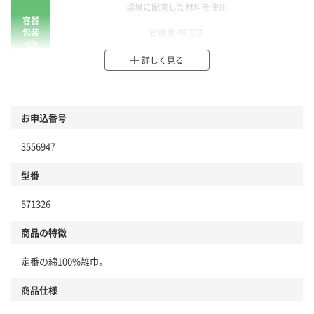
環境に配慮した材料を使用
容器
包装
省資源・無包装
分別・リサイクルしやすい設計
詳しく見る
環境に配慮した材料を使用
商品
お申込番号
本体
省資源・省エネ・節水
3556947
分別・リサイクルしやすい設計
型番
独自の回収スキームがある
571326
仕組
アスクルで資源循環している
商品の特徴
温室効果ガスなどの削減
定番の綿100%雑巾。
この商品の環境配慮ポイントです。下記商品詳細「
アスクル商品環境スコア詳細／加点項目
」で確認できます。
商品仕様