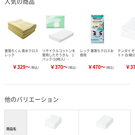
人気の商品
激落ちくん 吸水クロス
リサイクルコットンを
レック 激落ちクロスお
テンダイ ぞ
レック
使用したぞうきん 1
徳用
イト 白 綿1
パック（10枚入） …
￥329～
￥370～
￥470～
￥3
（税込）
（税込）
（税込）
他のバリエーション
商品名